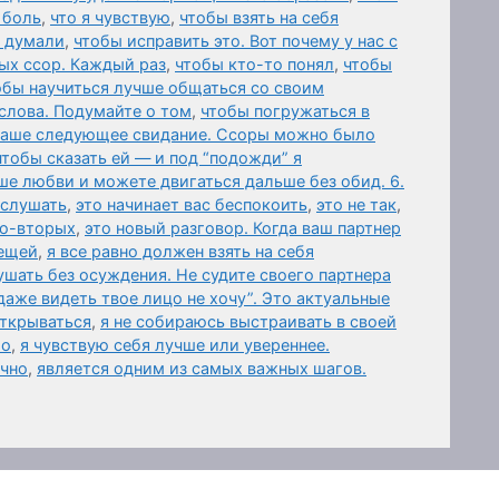
 боль
,
что я чувствую
,
чтобы взять на себя
 думали
,
чтобы исправить это. Вот почему у нас с
ых ссор. Каждый раз
,
чтобы кто-то понял
,
чтобы
обы научиться лучше общаться со своим
слова. Подумайте о том
,
чтобы погружаться в
 ваше следующее свидание. Ссоры можно было
чтобы сказать ей — и под “подожди” я
ше любви и можете двигаться дальше без обид. 6.
ыслушать
,
это начинает вас беспокоить
,
это не так
,
Во-вторых
,
это новый разговор. Когда ваш партнер
вещей
,
я все равно должен взять на себя
шать без осуждения. Не судите своего партнера
даже видеть твое лицо не хочу”. Это актуальные
открываться
,
я не собираюсь выстраивать в своей
го
,
я чувствую себя лучше или увереннее.
ично
,
является одним из самых важных шагов.