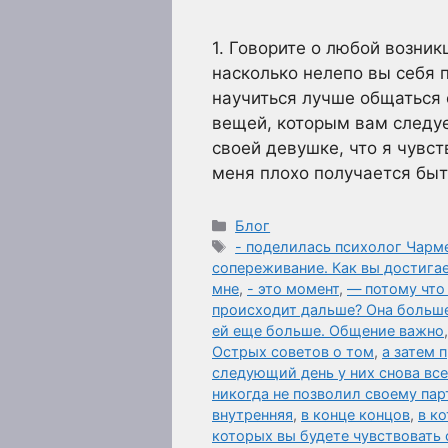
1. Говорите о любой возник
насколько нелепо вы себя п
научиться лучше общаться 
вещей, которым вам следуе
своей девушке, что я чувст
меня плохо получается бы
Рубрики
Блог
Метки
- поделилась психолог Чар
сопереживание. Как вы достига
мне
,
- это момент
,
— потому что 
происходит дальше? Она больше
ей еще больше. Общение важно
Острых советов о том
,
а затем 
следующий день у них снова все 
никогда не позволил своему пар
внутренняя
,
в конце концов
,
в к
которых вы будете чувствовать 