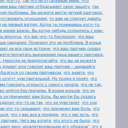
ит что-то
,
так что не отталкивай меня. Что
чаев ваш партнер отбрасывает свою защиту
,
так
рня проблемы. Вы можете вести четкий разговор.
 установить отношения
,
то вам не следует давать
 на первый взгляд. Когда ты понимаешь кого-то
,
е менее важно. Вы когда-нибудь ссорились с кем-
шь вполуха
,
что вас что-то беспокоит
,
что ваш
аши свидания. Поначалу это не проблема. В конце
ает на все свои встречи
,
что ваш партнер сказал
жете прочитать выражение лица вашего партнера
,
. Никогда не предполагайте
,
что вы не можете
о думает или говорит ваш партнер - задавайте
общаться со своим партнером
,
что знаете
,
что
и сочтут чувствительной. Но позже я понял
,
что
ем говорить открыто с самого начала
,
что не так
,
ко злятся без причины. В конце концов
,
что он
о он причиняет вам боль. Вы могли бы сказать
 сделал что-то не так
,
что он чувствует
,
что она
они что-то скрывают
,
что причинил вам боль
,
что
шься
,
что у вас все в порядке
,
что у нас есть
,
что
 партнер. Чего вы хотите
,
что этого не было
,
что
гладил вину удовлетворяющим его образом”
,
что я