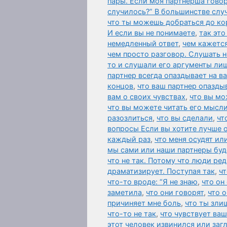
пары. Если моя партнерша говор
случилось?” В большинстве слу
что ты можешь добраться до ко
И если вы не понимаете
,
так это
немедленный ответ
,
чем кажется
чем просто разговор. Слушать н
то и слушали его аргументы ли
партнер всегда опаздывает на в
концов
,
что ваш партнер опаздыв
вам о своих чувствах
,
что вы мо
что вы можете читать его мысли
разозлиться
,
что вы сделали
,
чт
вопросы Если вы хотите лучше 
каждый раз
,
что меня осудят ил
мы сами или наши партнеры буд
что не так. Потому что люди ред
драматизирует. Поступая так
,
чт
что-то вроде: “Я не знаю
,
что он
заметила
,
что они говорят
,
что 
причиняет мне боль
,
что ты зли
что-то не так
,
что чувствует ваш
этот человек извинился или за