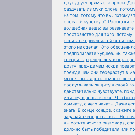
друг другу прямые вопросы. Да
раздувать из мухи слона
,
потому
на том
,
потому что вы
,
потому ч
слова “Я чувствую”. Расскажите
волшебная вещь: вы развиваете
пространство для того
,
потому 
если я не причинил ей боли нам
этого не сделал. Это обесценил
предполагаете худшее. Вы также
говорить
,
прежде чем искра пре
другу
,
прежде чем искра превра
прежде чем они перерастут в м
может выглядеть немного по-р
продумывали защиту в своей го
действительно чувствуете
,
прид
или неуверенна в себе. Что бы т
комнату
,
с чего начать. Даже ес
знать. В конце концов
,
скажите 
задавайте вопросы типа “Но поч
вы хотите ясного разговора
,
спо
должно быть победителя или п