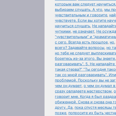
которым вам следует научиться.
выбираем слушать. А что
,
мы пр
чувствительным и говорите
,
най
чувствуете. Если вы хотите нау
научиться слушать
,
Не нападайте
чуткими
,
не означает
,
Не осужда
“чувствительным” и “драматичн
с сего. Всегда есть прошлое
,
но
всего? Задавайте вопросы
,
но т
но тебе не следует выплескивать
боретесь из-за этого. Вы знаете
разговаривать”. 5. Не нападайте
такая стерва?” “Ты сегодня так
так со мной разговаривать”. Ил
проблемой. Поскольку вы не за
чем он думает
,
о чем он думал в
сразу овладеете мастерством
,
о
говорит мне. Когда я был раздр
обиженной. Снова и снова она г
другу. Да
,
пока спустя месяцы т
позже
,
попросите их быть честн