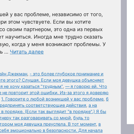
шей у вас проблеме, независимо от того,
ри этом чувствуете. Если вы хотите
со своим партнером, это одна из первых
т научиться. Иногда мне трудно сказать
вую, когда у меня возникают проблемы. У
ть …
Читать далее
мейн Джекман
,
- это более глубокое понимание и
ете этого? Слушая. Если моя девушка объясняет
я не хочу казаться “трудным”
,
— я говорю ей. Что
 не повторит этой ошибки. Из-за этого я доверяю
,
1. Говорите о любой возникшей у вас проблеме
,
6
предпринять соответствующие действия
,
а на
в порядке. (Если так выглядит "в порядке".) Я бы
тнеру так разговаривать со мной
,
будь то
отором моя девушка преуспела. В тот момент
,
в
себя эмоционально в безопасности. Для начала