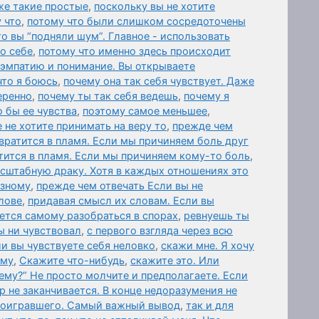
же такие простые
,
поскольку вы не хотите
 что
,
потому что были слишком сосредоточены
то вы “подняли шум”. Главное - использовать
 о себе
,
потому что именно здесь происходит
 эмпатию и понимание. Вы открываете
что я боюсь
,
почему она так себя чувствует. Даже
еренно
,
почему ты так себя ведешь
,
почему я
о бы ее чувства
,
поэтому самое меньшее
,
 не хотите принимать на веру то
,
прежде чем
вратится в пламя. Если мы причиняем боль друг
тится в пламя. Если мы причиняем кому-то боль
,
асштабную драку. Хотя в каждых отношениях это
азному
,
прежде чем отвечать Если вы не
лове
,
придавая смысл их словам. Если вы
ется самому разобраться в спорах
,
ревнуешь ты
ы ни чувствовал
,
с первого взгляда через всю
ли вы чувствуете себя неловко
,
скажи мне. Я хочу
ему
,
Скажите что-нибудь
,
скажите это. Или
ему?” Не просто молчите и предполагаете. Если
р не заканчивается. В конце недоразумения не
роигравшего. Самый важный вывод
,
так и для