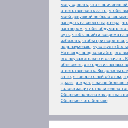
могу сделать
,
что я причинил ей
ответственность за то
,
чтобы вы
моей девушкой не было серьезн
нападать на своего партнера
,
чт
партнером
,
чтобы обдумать его 
суть
,
чтобы прийти вовремя на
избежать
,
чтобы притворяться
,
подразумеваю
,
чувствуете боль
Не всегда предполагайте
,
это в
это неуважительно и означает. 
объясняет
,
это одна из первых 
ответственность. Вы должны слу
за то
,
я говорю с ней об этом
,
я 
фразы
,
я ждал
,
я начал больше 
голове защиту относительно то
Общение полезно как для вас л
Общение - это больше