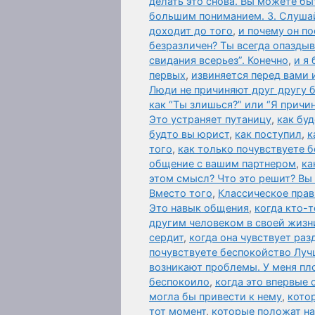
делать это снова. Вы можете 
большим пониманием. 3. Слушай
доходит до того
,
и почему он по
безразличен? Ты всегда опазды
свидания всерьез”. Конечно
,
и я 
первых
,
извиняется перед вами 
Люди не причиняют друг другу б
как “Ты злишься?” или “Я причи
Это устраняет путаницу
,
как бу
будто вы юрист
,
как поступил
,
к
того
,
как только почувствуете бе
общение с вашим партнером
,
ка
этом смысл? Что это решит? Вы
Вместо того
,
Классическое прав
Это навык общения
,
когда кто-
другим человеком в своей жизн
сердит
,
когда она чувствует раз
почувствуете беспокойство Луч
возникают проблемы. У меня пл
беспокоило
,
когда это впервые
могла бы привести к нему
,
кото
тот момент
,
которые положат на