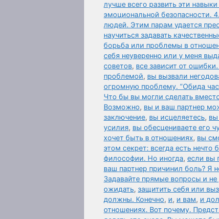
лучше всего развить эти навыки
эмоциональной безопасности. 4
людей. Этим парам удается пре
научиться задавать качественны
борьба или проблемы в отношен
себя неуверенно или у меня вы
советов
,
все зависит от ошибки
проблемой
,
вы вызвали негодов
огромную проблему. “Обида час
Что бы вы могли сделать вместо
Возможно
,
вы и ваш партнер мо
заключение
,
вы исцеляетесь
,
вы
усилия
,
вы обесцениваете его чу
хочет быть в отношениях
,
вы см
этом секрет: всегда есть нечто
философии. Но иногда
,
если вы 
ваш партнер причинил боль? Я н
Задавайте прямые вопросы и не
ожидать
,
защитить себя или выз
должны. Конечно
,
и
,
и вам
,
и до
отношениях. Вот почему. Предст