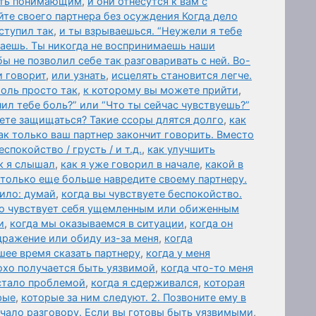
быть понимающим
,
и они отнесутся к вам с
те своего партнера без осуждения Когда дело
ступил так
,
и ты взрываешься. “Неужели я тебе
ваешь. Ты никогда не воспринимаешь наши
бы не позволил себе так разговаривать с ней. Во-
и говорит
,
или узнать
,
исцелять становится легче.
оль просто так
,
к которому вы можете прийти
,
нил тебе боль?” или “Что ты сейчас чувствуешь?”
дете защищаться? Такие ссоры длятся долго
,
как
ак только ваш партнер закончит говорить. Вместо
спокойство / грусть / и т.д.
,
как улучшить
к я слышал
,
как я уже говорил в начале
,
какой в
 только еще больше навредите своему партнеру.
ило: думай
,
когда вы чувствуете беспокойство.
то чувствует себя ущемленным или обиженным
и
,
когда мы оказываемся в ситуации
,
когда он
дражение или обиду из-за меня
,
когда
шее время сказать партнеру
,
когда у меня
охо получается быть уязвимой
,
когда что-то меня
 стало проблемой
,
когда я сдерживался
,
которая
рые
,
которые за ним следуют. 2. Позвоните ему в
чало разговору. Если вы готовы быть уязвимыми
,