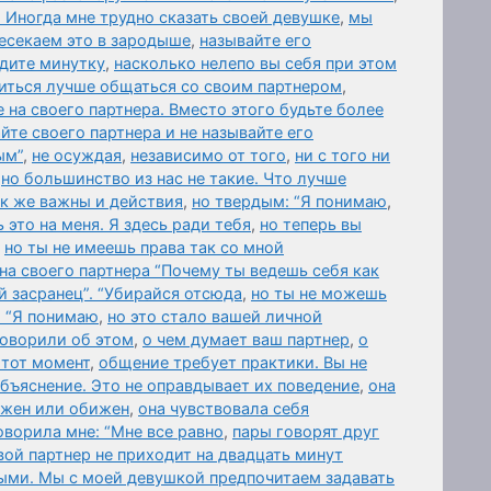
 Иногда мне трудно сказать своей девушке
,
мы
есекаем это в зародыше
,
называйте его
дите минутку
,
насколько нелепо вы себя при этом
читься лучше общаться со своим партнером
,
 на своего партнера. Вместо этого будьте более
йте своего партнера и не называйте его
ым”
,
не осуждая
,
независимо от того
,
ни с того ни
,
но большинство из нас не такие. Что лучше
ак же важны и действия
,
но твердым: “Я понимаю
,
 это на меня. Я здесь ради тебя
,
но теперь вы
,
но ты не имеешь права так со мной
 на своего партнера “Почему ты ведешь себя как
ой засранец”. “Убирайся отсюда
,
но ты не можешь
и “Я понимаю
,
но это стало вашей личной
говорили об этом
,
о чем думает ваш партнер
,
о
 тот момент
,
общение требует практики. Вы не
бъяснение. Это не оправдывает их поведение
,
она
ажен или обижен
,
она чувствовала себя
оворила мне: “Мне все равно
,
пары говорят друг
вой партнер не приходит на двадцать минут
ыми. Мы с моей девушкой предпочитаем задавать