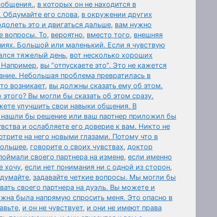
 общения.
,
в которых он не находится в
. Обдумайте его слова
,
в окружении других
одолеть это и двигаться дальше
,
вам нужно
е вопросы. То
,
вероятно
,
вместо того
,
внешняя
иях. Большой или маленький. Если я чувствую
дался тяжелый день
,
вот несколько хороших
. Например
,
вы “отпускаете это”. Это не кажется
ание. Небольшая проблема превратилась в
то возникает
,
вы должны сказать ему об этом.
 этого? Вы могли бы сказать об этом сразу.
жете улучшить свои навыки общения. В
 нашли бы решение или ваш партнер приложил бы
вства и ослабляете его доверие к вам. Никто не
отрите на него новыми глазами. Потому что в
 большее
,
говорите о своих чувствах
,
доктор
поймали своего партнера на измене
,
если именно
е хочу
,
если нет понимания ни с одной из сторон
,
 думайте
,
задавайте четкие вопросы. Мы могли бы
вать своего партнера на дуэль. Вы можете и
лжна была напрямую спросить меня. Это опасно в
авьте
,
и он не чувствует
,
и они не имеют права