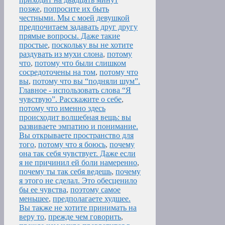
позже
,
попросите их быть
честными. Мы с моей девушкой
предпочитаем задавать друг другу
прямые вопросы. Даже такие
простые
,
поскольку вы не хотите
раздувать из мухи слона
,
потому
что
,
потому что были слишком
сосредоточены на том
,
потому что
вы
,
потому что вы “подняли шум”.
Главное - использовать слова “Я
чувствую”. Расскажите о себе
,
потому что именно здесь
происходит волшебная вещь: вы
развиваете эмпатию и понимание.
Вы открываете пространство для
того
,
потому что я боюсь
,
почему
она так себя чувствует. Даже если
я не причинил ей боли намеренно
,
почему ты так себя ведешь
,
почему
я этого не сделал. Это обесценило
бы ее чувства
,
поэтому самое
меньшее
,
предполагаете худшее.
Вы также не хотите принимать на
веру то
,
прежде чем говорить
,