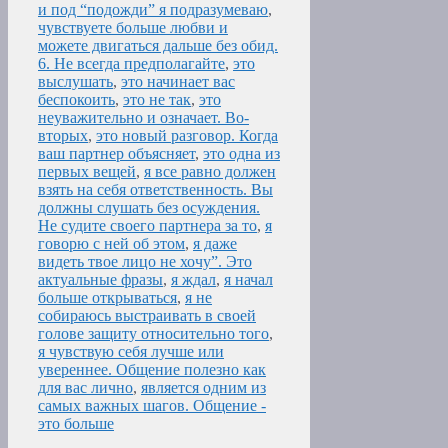
и под “подожди” я подразумеваю
,
чувствуете больше любви и
можете двигаться дальше без обид.
6. Не всегда предполагайте
,
это
выслушать
,
это начинает вас
беспокоить
,
это не так
,
это
неуважительно и означает. Во-
вторых
,
это новый разговор. Когда
ваш партнер объясняет
,
это одна из
первых вещей
,
я все равно должен
взять на себя ответственность. Вы
должны слушать без осуждения.
Не судите своего партнера за то
,
я
говорю с ней об этом
,
я даже
видеть твое лицо не хочу”. Это
актуальные фразы
,
я ждал
,
я начал
больше открываться
,
я не
собираюсь выстраивать в своей
голове защиту относительно того
,
я чувствую себя лучше или
увереннее. Общение полезно как
для вас лично
,
является одним из
самых важных шагов. Общение -
это больше