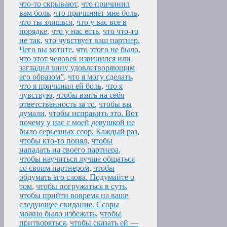
что-то скрывают
,
что причинил
вам боль
,
что причиняет мне боль
,
что ты злишься
,
что у вас все в
порядке
,
что у нас есть
,
что что-то
не так
,
что чувствует ваш партнер.
Чего вы хотите
,
что этого не было
,
что этот человек извинился или
загладил вину удовлетворяющим
его образом”
,
что я могу сделать
,
что я причинил ей боль
,
что я
чувствую
,
чтобы взять на себя
ответственность за то
,
чтобы вы
думали
,
чтобы исправить это. Вот
почему у нас с моей девушкой не
было серьезных ссор. Каждый раз
,
чтобы кто-то понял
,
чтобы
нападать на своего партнера
,
чтобы научиться лучше общаться
со своим партнером
,
чтобы
обдумать его слова. Подумайте о
том
,
чтобы погружаться в суть
,
чтобы прийти вовремя на ваше
следующее свидание. Ссоры
можно было избежать
,
чтобы
притворяться
,
чтобы сказать ей —