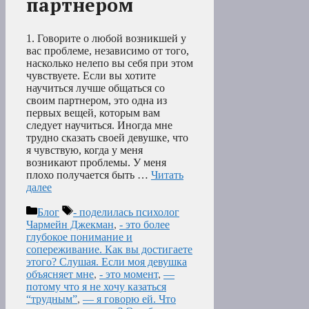
партнером
1. Говорите о любой возникшей у
вас проблеме, независимо от того,
насколько нелепо вы себя при этом
чувствуете. Если вы хотите
научиться лучше общаться со
своим партнером, это одна из
первых вещей, которым вам
следует научиться. Иногда мне
трудно сказать своей девушке, что
я чувствую, когда у меня
возникают проблемы. У меня
плохо получается быть …
Читать
далее
Рубрики
Метки
Блог
- поделилась психолог
Чармейн Джекман
,
- это более
глубокое понимание и
сопереживание. Как вы достигаете
этого? Слушая. Если моя девушка
объясняет мне
,
- это момент
,
—
потому что я не хочу казаться
“трудным”
,
— я говорю ей. Что