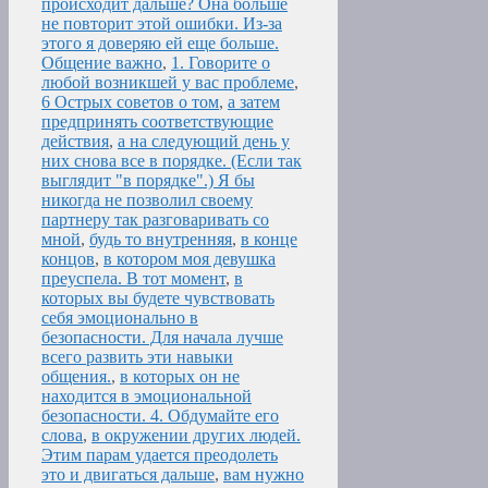
происходит дальше? Она больше
не повторит этой ошибки. Из-за
этого я доверяю ей еще больше.
Общение важно
,
1. Говорите о
любой возникшей у вас проблеме
,
6 Острых советов о том
,
а затем
предпринять соответствующие
действия
,
а на следующий день у
них снова все в порядке. (Если так
выглядит "в порядке".) Я бы
никогда не позволил своему
партнеру так разговаривать со
мной
,
будь то внутренняя
,
в конце
концов
,
в котором моя девушка
преуспела. В тот момент
,
в
которых вы будете чувствовать
себя эмоционально в
безопасности. Для начала лучше
всего развить эти навыки
общения.
,
в которых он не
находится в эмоциональной
безопасности. 4. Обдумайте его
слова
,
в окружении других людей.
Этим парам удается преодолеть
это и двигаться дальше
,
вам нужно