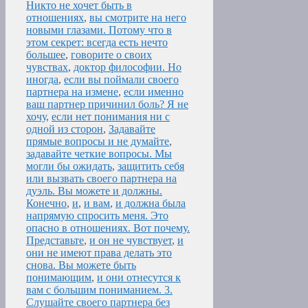
Никто не хочет быть в
отношениях
,
вы смотрите на него
новыми глазами. Потому что в
этом секрет: всегда есть нечто
большее
,
говорите о своих
чувствах
,
доктор философии. Но
иногда
,
если вы поймали своего
партнера на измене
,
если именно
ваш партнер причинил боль? Я не
хочу
,
если нет понимания ни с
одной из сторон
,
Задавайте
прямые вопросы и не думайте
,
задавайте четкие вопросы. Мы
могли бы ожидать
,
защитить себя
или вызвать своего партнера на
дуэль. Вы можете и должны.
Конечно
,
и
,
и вам
,
и должна была
напрямую спросить меня. Это
опасно в отношениях. Вот почему.
Представьте
,
и он не чувствует
,
и
они не имеют права делать это
снова. Вы можете быть
понимающим
,
и они отнесутся к
вам с большим пониманием. 3.
Слушайте своего партнера без