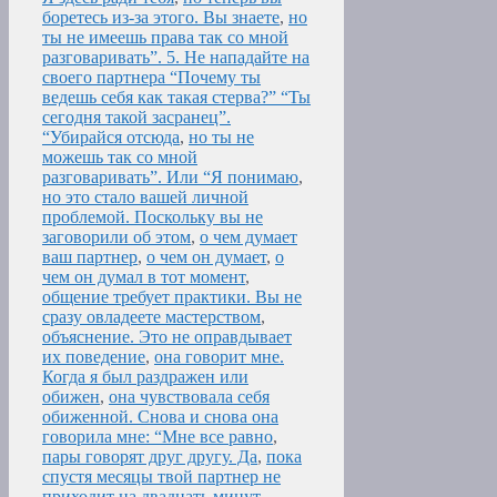
боретесь из-за этого. Вы знаете
,
но
ты не имеешь права так со мной
разговаривать”. 5. Не нападайте на
своего партнера “Почему ты
ведешь себя как такая стерва?” “Ты
сегодня такой засранец”.
“Убирайся отсюда
,
но ты не
можешь так со мной
разговаривать”. Или “Я понимаю
,
но это стало вашей личной
проблемой. Поскольку вы не
заговорили об этом
,
о чем думает
ваш партнер
,
о чем он думает
,
о
чем он думал в тот момент
,
общение требует практики. Вы не
сразу овладеете мастерством
,
объяснение. Это не оправдывает
их поведение
,
она говорит мне.
Когда я был раздражен или
обижен
,
она чувствовала себя
обиженной. Снова и снова она
говорила мне: “Мне все равно
,
пары говорят друг другу. Да
,
пока
спустя месяцы твой партнер не
приходит на двадцать минут