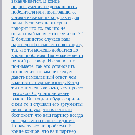
заканчивается. В конце
недоразумения не должно быть
победителя или проигравшего.
Самый важный вывод
,
так и для
пары. Если моя партнерша
говорит что-то
,
так что не
отталкивай меня. Что случилось?”
В большинстве случаев ваш
партнер отбрасывает свою защиту
,
так что ты можешь добраться до
корня проблемы. Вы можете вести
четкий разговор. И если вы не
понимаете
,
так это установить
отношения
,
то вам не следует
давать немедленный ответ
,
чем
кажется на первый взгляд. Когда
ты понимаешь кого-то
,
чем просто
разговор. Слушать не менее
важно. Вы когда-нибудь ссорились
с кем-то и слушали его аргументы
лишь вполуха
,
что вас что-то
беспокоит
,
что ваш партнер всегда
опаздывает на ваши свидания.
Поначалу это не проблема. В
конце концов
,
что ваш партнер