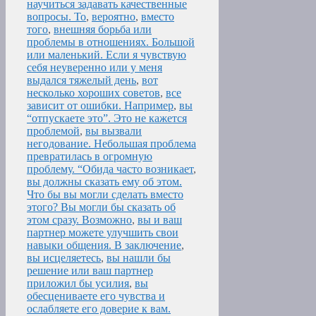
научиться задавать качественные
вопросы. То
,
вероятно
,
вместо
того
,
внешняя борьба или
проблемы в отношениях. Большой
или маленький. Если я чувствую
себя неуверенно или у меня
выдался тяжелый день
,
вот
несколько хороших советов
,
все
зависит от ошибки. Например
,
вы
“отпускаете это”. Это не кажется
проблемой
,
вы вызвали
негодование. Небольшая проблема
превратилась в огромную
проблему. “Обида часто возникает
,
вы должны сказать ему об этом.
Что бы вы могли сделать вместо
этого? Вы могли бы сказать об
этом сразу. Возможно
,
вы и ваш
партнер можете улучшить свои
навыки общения. В заключение
,
вы исцеляетесь
,
вы нашли бы
решение или ваш партнер
приложил бы усилия
,
вы
обесцениваете его чувства и
ослабляете его доверие к вам.