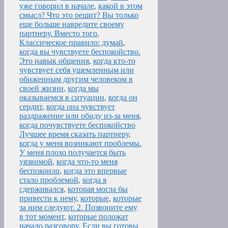
уже говорил в начале
,
какой в этом
смысл? Что это решит? Вы только
еще больше навредите своему
партнеру. Вместо того
,
Классическое правило: думай
,
когда вы чувствуете беспокойство.
Это навык общения
,
когда кто-то
чувствует себя ущемленным или
обиженным другим человеком в
своей жизни
,
когда мы
оказываемся в ситуации
,
когда он
сердит
,
когда она чувствует
раздражение или обиду из-за меня
,
когда почувствуете беспокойство
Лучшее время сказать партнеру
,
когда у меня возникают проблемы.
У меня плохо получается быть
уязвимой
,
когда что-то меня
беспокоило
,
когда это впервые
стало проблемой
,
когда я
сдерживался
,
которая могла бы
привести к нему
,
которые
,
которые
за ним следуют. 2. Позвоните ему
в тот момент
,
которые положат
начало разговору. Если вы готовы