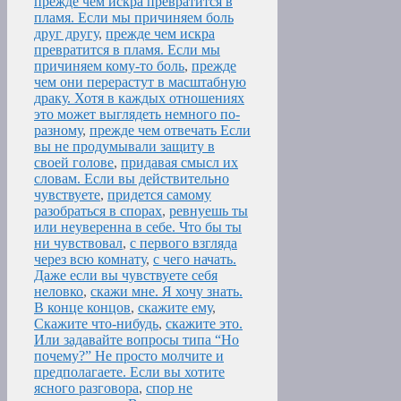
прежде чем искра превратится в
пламя. Если мы причиняем боль
друг другу
,
прежде чем искра
превратится в пламя. Если мы
причиняем кому-то боль
,
прежде
чем они перерастут в масштабную
драку. Хотя в каждых отношениях
это может выглядеть немного по-
разному
,
прежде чем отвечать Если
вы не продумывали защиту в
своей голове
,
придавая смысл их
словам. Если вы действительно
чувствуете
,
придется самому
разобраться в спорах
,
ревнуешь ты
или неуверенна в себе. Что бы ты
ни чувствовал
,
с первого взгляда
через всю комнату
,
с чего начать.
Даже если вы чувствуете себя
неловко
,
скажи мне. Я хочу знать.
В конце концов
,
скажите ему
,
Скажите что-нибудь
,
скажите это.
Или задавайте вопросы типа “Но
почему?” Не просто молчите и
предполагаете. Если вы хотите
ясного разговора
,
спор не