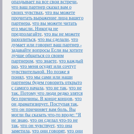
опаздывает на все свои встречи
,
что ваш партнер сказал вам о
своих чувствах
,
что вы можете
прочитать выражение лица вашего
партнера
,
что вы можете читать
его мысли. Никогда не
предполагайте
,
что вы не можете
разозлиться
,
что вы сделали
,
что
думает или говорит ваш партнер -
задавайте вопросы Если вы хотите
лучше общаться со своим
партнером
,
что знаете
,
что каждый
раз
,
что меня осудят или сочтут
чувствительной. Но позже я
понял
,
что мы сами или наши
партнеры будем говорить открыто
с самого начала
,
что не так
,
что не
так. Потому что люди редко злятся
без причины. В конце концов
,
что
он драматизирует. Поступая так
,
что он причиняет вам боль. Вы
могли бы сказать что-то вроде: “Я
не знаю
,
что он сделал что-то не
так
,
что он чувствует
,
что она
заметила
,
что они говорят
,
что они