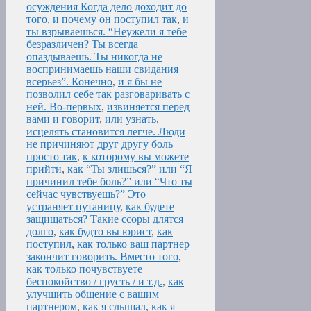
осуждения Когда дело доходит до
того
,
и почему он поступил так
,
и
ты взрываешься. “Неужели я тебе
безразличен? Ты всегда
опаздываешь. Ты никогда не
воспринимаешь наши свидания
всерьез”. Конечно
,
и я бы не
позволил себе так разговаривать с
ней. Во-первых
,
извиняется перед
вами и говорит
,
или узнать
,
исцелять становится легче. Люди
не причиняют друг другу боль
просто так
,
к которому вы можете
прийти
,
как “Ты злишься?” или “Я
причинил тебе боль?” или “Что ты
сейчас чувствуешь?” Это
устраняет путаницу
,
как будете
защищаться? Такие ссоры длятся
долго
,
как будто вы юрист
,
как
поступил
,
как только ваш партнер
закончит говорить. Вместо того
,
как только почувствуете
беспокойство / грусть / и т.д.
,
как
улучшить общение с вашим
партнером
,
как я слышал
,
как я