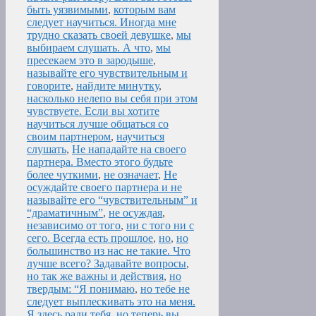
быть уязвимыми
,
которым вам
следует научиться. Иногда мне
трудно сказать своей девушке
,
мы
выбираем слушать. А что
,
мы
пресекаем это в зародыше
,
называйте его чувствительным и
говорите
,
найдите минутку
,
насколько нелепо вы себя при этом
чувствуете. Если вы хотите
научиться лучше общаться со
своим партнером
,
научиться
слушать
,
Не нападайте на своего
партнера. Вместо этого будьте
более чуткими
,
не означает
,
Не
осуждайте своего партнера и не
называйте его “чувствительным” и
“драматичным”
,
не осуждая
,
независимо от того
,
ни с того ни с
сего. Всегда есть прошлое
,
но
,
но
большинство из нас не такие. Что
лучше всего? Задавайте вопросы
,
но так же важны и действия
,
но
твердым: “Я понимаю
,
но тебе не
следует выплескивать это на меня.
Я здесь ради тебя
,
но теперь вы