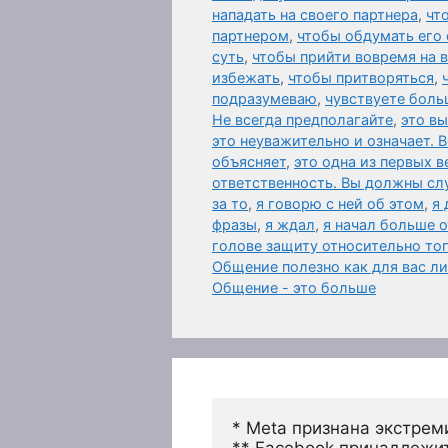
нападать на своего партнера
,
чт
партнером
,
чтобы обдумать его 
суть
,
чтобы прийти вовремя на
избежать
,
чтобы притворяться
,
подразумеваю
,
чувствуете боль
Не всегда предполагайте
,
это в
это неуважительно и означает. 
объясняет
,
это одна из первых 
ответственность. Вы должны слу
за то
,
я говорю с ней об этом
,
я 
фразы
,
я ждал
,
я начал больше 
голове защиту относительно то
Общение полезно как для вас л
Общение - это больше
* Meta признана экстрем
** Facebook принадлежит