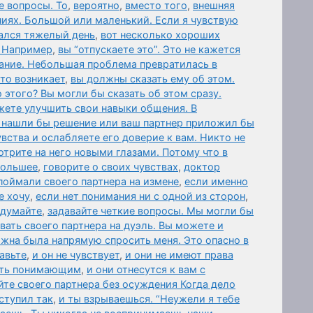
е вопросы. То
,
вероятно
,
вместо того
,
внешняя
иях. Большой или маленький. Если я чувствую
дался тяжелый день
,
вот несколько хороших
. Например
,
вы “отпускаете это”. Это не кажется
ание. Небольшая проблема превратилась в
то возникает
,
вы должны сказать ему об этом.
 этого? Вы могли бы сказать об этом сразу.
жете улучшить свои навыки общения. В
 нашли бы решение или ваш партнер приложил бы
вства и ослабляете его доверие к вам. Никто не
отрите на него новыми глазами. Потому что в
 большее
,
говорите о своих чувствах
,
доктор
поймали своего партнера на измене
,
если именно
е хочу
,
если нет понимания ни с одной из сторон
,
 думайте
,
задавайте четкие вопросы. Мы могли бы
вать своего партнера на дуэль. Вы можете и
лжна была напрямую спросить меня. Это опасно в
авьте
,
и он не чувствует
,
и они не имеют права
быть понимающим
,
и они отнесутся к вам с
те своего партнера без осуждения Когда дело
ступил так
,
и ты взрываешься. “Неужели я тебе