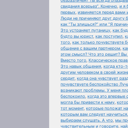
безразличен? Ты всегда опазды
свидания всерьез”. Конечно
,
и я 
первых
,
извиняется перед вами 
Люди не причиняют друг другу б
как “Ты злишься?” или “Я причи
Это устраняет путаницу
,
как бу
будто вы юрист
,
как поступил
,
к
того
,
как только почувствуете бе
общение с вашим партнером
,
ка
этом смысл? Что это решит? Вы
Вместо того
,
Классическое прав
Это навык общения
,
когда кто-
другим человеком в своей жизн
сердит
,
когда она чувствует раз
почувствуете беспокойство Луч
возникают проблемы. У меня пл
беспокоило
,
когда это впервые
могла бы привести к нему
,
кото
тот момент
,
которые положат на
которым вам следует научиться.
выбираем слушать. А что
,
мы пр
чувствительным и говорите
,
най