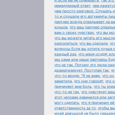
И если вы не понимаете
,
так это
немедленный ответ
,
чем кажется
чем просто разговор. Слушать н
то и слушали его аргументы ли
партнер всегда опаздывает на в
концов
,
что ваш партнер опаздыв
вам о своих чувствах
,
что вы мо
что вы можете читать его мысли
разозлиться
,
что вы сделали
,
чт
вопросы Если вы хотите лучше 
каждый раз
,
что меня осудят ил
мы сами или наши партнеры буд
что не так. Потому что люди ред
драматизирует. Поступая так
,
чт
что-то вроде: “Я не знаю
,
что он
заметила
,
что они говорят
,
что 
причиняет мне боль
,
что ты зли
что-то не так
,
что чувствует ваш
этот человек извинился или за
могу сделать
,
что я причинил ей
ответственность за то
,
чтобы вы
моей девушкой не было серьезн