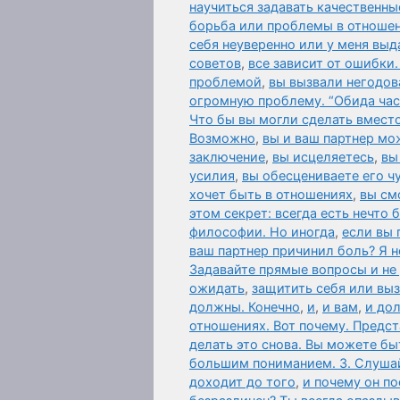
научиться задавать качественны
борьба или проблемы в отношен
себя неуверенно или у меня вы
советов
,
все зависит от ошибки
проблемой
,
вы вызвали негодов
огромную проблему. “Обида час
Что бы вы могли сделать вместо
Возможно
,
вы и ваш партнер мо
заключение
,
вы исцеляетесь
,
вы
усилия
,
вы обесцениваете его чу
хочет быть в отношениях
,
вы см
этом секрет: всегда есть нечто
философии. Но иногда
,
если вы 
ваш партнер причинил боль? Я н
Задавайте прямые вопросы и не
ожидать
,
защитить себя или выз
должны. Конечно
,
и
,
и вам
,
и до
отношениях. Вот почему. Предст
делать это снова. Вы можете 
большим пониманием. 3. Слушай
доходит до того
,
и почему он по