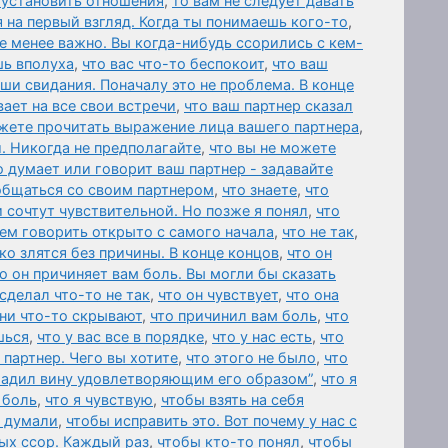
 установить отношения
,
то вам не следует давать
 на первый взгляд. Когда ты понимаешь кого-то
,
е менее важно. Вы когда-нибудь ссорились с кем-
шь вполуха
,
что вас что-то беспокоит
,
что ваш
аши свидания. Поначалу это не проблема. В конце
ает на все свои встречи
,
что ваш партнер сказал
жете прочитать выражение лица вашего партнера
,
. Никогда не предполагайте
,
что вы не можете
о думает или говорит ваш партнер - задавайте
общаться со своим партнером
,
что знаете
,
что
и сочтут чувствительной. Но позже я понял
,
что
ем говорить открыто с самого начала
,
что не так
,
ко злятся без причины. В конце концов
,
что он
о он причиняет вам боль. Вы могли бы сказать
 сделал что-то не так
,
что он чувствует
,
что она
они что-то скрывают
,
что причинил вам боль
,
что
шься
,
что у вас все в порядке
,
что у нас есть
,
что
 партнер. Чего вы хотите
,
что этого не было
,
что
гладил вину удовлетворяющим его образом”
,
что я
 боль
,
что я чувствую
,
чтобы взять на себя
 думали
,
чтобы исправить это. Вот почему у нас с
ых ссор. Каждый раз
,
чтобы кто-то понял
,
чтобы