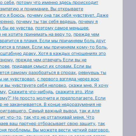
 о себе
,
потому что именно здесь происходит
 эмпатию и понимание. Вы открываете
что я боюсь
,
почему она так себя чувствует. Даже
еренно
,
почему ты так себя ведешь
,
почему я
о бы ее чувства
,
поэтому самое меньшее
,
 не хотите принимать на веру то
,
прежде чем
вратится в пламя. Если мы причиняем боль друг
тится в пламя. Если мы причиняем кому-то боль
,
асштабную драку. Хотя в каждых отношениях это
азному
,
прежде чем отвечать Если вы не
лове
,
придавая смысл их словам. Если вы
ется самому разобраться в спорах
,
ревнуешь ты
ы ни чувствовал
,
с первого взгляда через всю
ли вы чувствуете себя неловко
,
скажи мне. Я хочу
ему
,
Скажите что-нибудь
,
скажите это. Или
ему?” Не просто молчите и предполагаете. Если
р не заканчивается. В конце недоразумения не
роигравшего. Самый важный вывод
,
так и для
ит что-то
,
так что не отталкивай меня. Что
чаев ваш партнер отбрасывает свою защиту
,
так
рня проблемы. Вы можете вести четкий разговор.