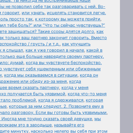
ваешь. Ты никогда не воспринимаешь наши
бы не позволил себе так разговаривать с ней. Во-
и говорит
,
или узнать
,
исцелять становится легче.
оль просто так
,
к которому вы можете прийти
,
нил тебе боль?” или “Что ты сейчас чувствуешь?”
дете защищаться? Такие ссоры длятся долго
,
как
ак только ваш партнер закончит говорить. Вместо
спокойство / грусть / и т.д.
,
как улучшить
к я слышал
,
как я уже говорил в начале
,
какой в
 только еще больше навредите своему партнеру.
ило: думай
,
когда вы чувствуете беспокойство.
то чувствует себя ущемленным или обиженным
и
,
когда мы оказываемся в ситуации
,
когда он
дражение или обиду из-за меня
,
когда
шее время сказать партнеру
,
когда у меня
охо получается быть уязвимой
,
когда что-то меня
 стало проблемой
,
когда я сдерживался
,
которая
рые
,
которые за ним следуют. 2. Позвоните ему в
чало разговору. Если вы готовы быть уязвимыми
,
 Иногда мне трудно сказать своей девушке
,
мы
есекаем это в зародыше
,
называйте его
дите минутку
,
насколько нелепо вы себя при этом