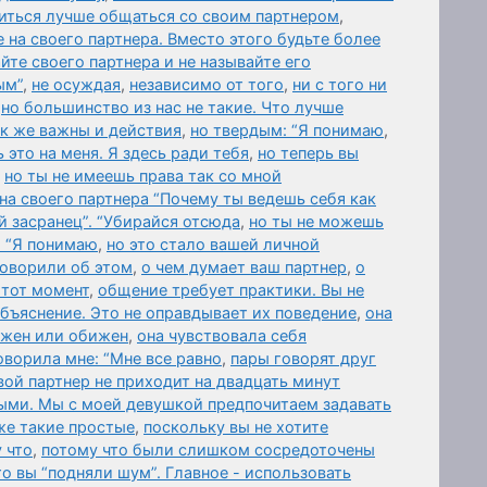
читься лучше общаться со своим партнером
,
 на своего партнера. Вместо этого будьте более
йте своего партнера и не называйте его
ым”
,
не осуждая
,
независимо от того
,
ни с того ни
,
но большинство из нас не такие. Что лучше
ак же важны и действия
,
но твердым: “Я понимаю
,
 это на меня. Я здесь ради тебя
,
но теперь вы
,
но ты не имеешь права так со мной
 на своего партнера “Почему ты ведешь себя как
ой засранец”. “Убирайся отсюда
,
но ты не можешь
и “Я понимаю
,
но это стало вашей личной
говорили об этом
,
о чем думает ваш партнер
,
о
 тот момент
,
общение требует практики. Вы не
бъяснение. Это не оправдывает их поведение
,
она
ажен или обижен
,
она чувствовала себя
оворила мне: “Мне все равно
,
пары говорят друг
вой партнер не приходит на двадцать минут
ыми. Мы с моей девушкой предпочитаем задавать
же такие простые
,
поскольку вы не хотите
 что
,
потому что были слишком сосредоточены
то вы “подняли шум”. Главное - использовать