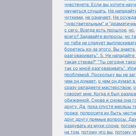
чувствуете. Если вы хотите нау
научиться слушать
,
Не нападайте
чуткими
,
не означает
,
Не осужда
“чувствительным” и “драматичн
с сего. Всегда есть прошлое
,
но
всего? Задавайте вопросы
,
но т
но тебе не следует выплескивать
боретесь из-за этого. Вы знаете
разговаривать”. 5. Не нападайте
такая стерва?” “Ты сегодня так
так со мной разговаривать”. Ил
проблемой. Поскольку вы не за
чем он думает
,
о чем он думал в
сразу овладеете мастерством
,
о
говорит мне. Когда я был раздр
обиженной. Снова и снова она г
другу. Да
,
пока спустя месяцы т
позже
,
попросите их быть честн
друг другу прямые вопросы. Да
раздувать из мухи слона
,
потому
на том
,
потому что вы
,
потому ч