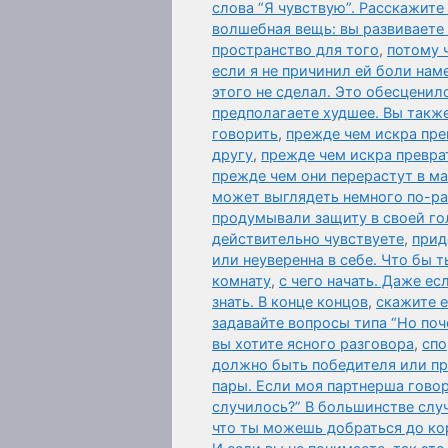
слова “Я чувствую”. Расскажите
волшебная вещь: вы развиваете
пространство для того
,
потому 
если я не причинил ей боли нам
этого не сделал. Это обесценил
предполагаете худшее. Вы также
говорить
,
прежде чем искра пре
другу
,
прежде чем искра превра
прежде чем они перерастут в м
может выглядеть немного по-р
продумывали защиту в своей го
действительно чувствуете
,
прид
или неуверенна в себе. Что бы т
комнату
,
с чего начать. Даже ес
знать. В конце концов
,
скажите 
задавайте вопросы типа “Но поч
вы хотите ясного разговора
,
спо
должно быть победителя или п
пары. Если моя партнерша говор
случилось?” В большинстве слу
что ты можешь добраться до ко