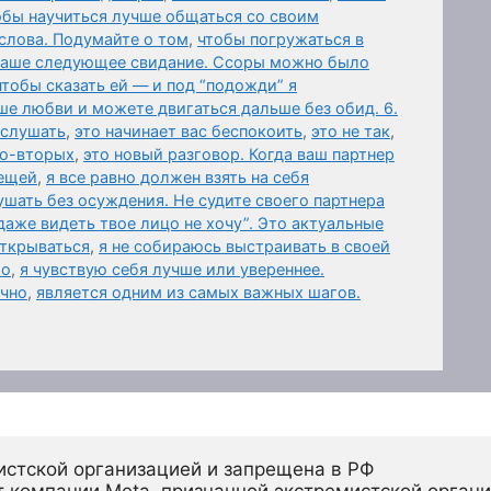
обы научиться лучше общаться со своим
слова. Подумайте о том
,
чтобы погружаться в
 ваше следующее свидание. Ссоры можно было
чтобы сказать ей — и под “подожди” я
ше любви и можете двигаться дальше без обид. 6.
ыслушать
,
это начинает вас беспокоить
,
это не так
,
Во-вторых
,
это новый разговор. Когда ваш партнер
вещей
,
я все равно должен взять на себя
шать без осуждения. Не судите своего партнера
даже видеть твое лицо не хочу”. Это актуальные
открываться
,
я не собираюсь выстраивать в своей
го
,
я чувствую себя лучше или увереннее.
ично
,
является одним из самых важных шагов.
истской организацией и запрещена в РФ
 компании Meta, признанной экстремистской органи