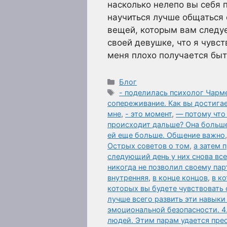
насколько нелепо вы себя п
научиться лучше общаться 
вещей, которым вам следуе
своей девушке, что я чувст
меня плохо получается бы
Рубрики
Блог
Метки
- поделилась психолог Чар
сопереживание. Как вы достига
мне
,
- это момент
,
— потому что 
происходит дальше? Она больше
ей еще больше. Общение важно
Острых советов о том
,
а затем 
следующий день у них снова все 
никогда не позволил своему пар
внутренняя
,
в конце концов
,
в к
которых вы будете чувствовать 
лучше всего развить эти навыки
эмоциональной безопасности. 4
людей. Этим парам удается пре