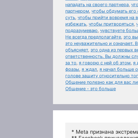
нападать на своего партнера
,
чт
партнером
,
чтобы обдумать его 
суть
,
чтобы прийти вовремя на
избежать
,
чтобы притворяться
,
подразумеваю
,
чувствуете боль
Не всегда предполагайте
,
это в
это неуважительно и означает. 
объясняет
,
это одна из первых 
ответственность. Вы должны слу
за то
,
я говорю с ней об этом
,
я 
фразы
,
я ждал
,
я начал больше 
голове защиту относительно то
Общение полезно как для вас л
Общение - это больше
* Meta признана экстрем
** Facebook принадлежит