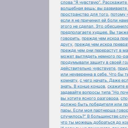
слова “Я чувствую”. Расскажите
волшебная вещь: вы развиваете
пространство для того
,
потому 
если я не причинил ей боли нам
этого не сделал. Это обесценил
предполагаете худшее. Вы также
говорить
,
прежде чем искра пре
другу
,
прежде чем искра превра
прежде чем они перерастут в м
может выглядеть немного по-р
продумывали защиту в своей го
действительно чувствуете
,
прид
или неуверенна в себе. Что бы т
комнату
,
с чего начать. Даже ес
знать. В конце концов
,
скажите 
задавайте вопросы типа “Но поч
вы хотите ясного разговора
,
спо
должно быть победителя или п
пары. Если моя партнерша говор
случилось?” В большинстве слу
что ты можешь добраться до ко