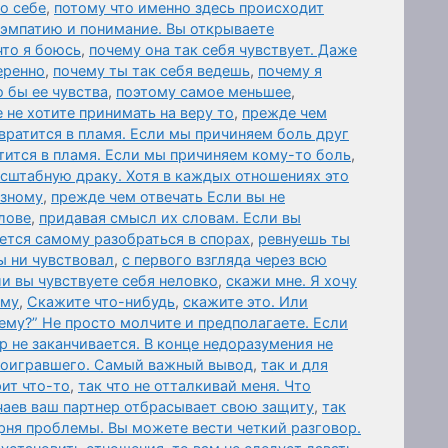
 о себе
,
потому что именно здесь происходит
 эмпатию и понимание. Вы открываете
что я боюсь
,
почему она так себя чувствует. Даже
еренно
,
почему ты так себя ведешь
,
почему я
о бы ее чувства
,
поэтому самое меньшее
,
 не хотите принимать на веру то
,
прежде чем
вратится в пламя. Если мы причиняем боль друг
тится в пламя. Если мы причиняем кому-то боль
,
асштабную драку. Хотя в каждых отношениях это
азному
,
прежде чем отвечать Если вы не
лове
,
придавая смысл их словам. Если вы
ется самому разобраться в спорах
,
ревнуешь ты
ы ни чувствовал
,
с первого взгляда через всю
ли вы чувствуете себя неловко
,
скажи мне. Я хочу
ему
,
Скажите что-нибудь
,
скажите это. Или
ему?” Не просто молчите и предполагаете. Если
р не заканчивается. В конце недоразумения не
роигравшего. Самый важный вывод
,
так и для
ит что-то
,
так что не отталкивай меня. Что
чаев ваш партнер отбрасывает свою защиту
,
так
рня проблемы. Вы можете вести четкий разговор.