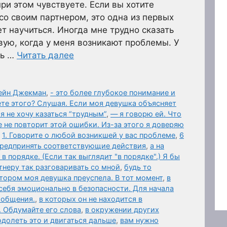
ри этом чувствуете. Если вы хотите
со своим партнером, это одна из первых
т научиться. Иногда мне трудно сказать
вую, когда у меня возникают проблемы. У
ть …
Читать далее
мейн Джекман
,
- это более глубокое понимание и
ете этого? Слушая. Если моя девушка объясняет
я не хочу казаться “трудным”
,
— я говорю ей. Что
 не повторит этой ошибки. Из-за этого я доверяю
,
1. Говорите о любой возникшей у вас проблеме
,
6
предпринять соответствующие действия
,
а на
в порядке. (Если так выглядит "в порядке".) Я бы
тнеру так разговаривать со мной
,
будь то
отором моя девушка преуспела. В тот момент
,
в
себя эмоционально в безопасности. Для начала
 общения.
,
в которых он не находится в
. Обдумайте его слова
,
в окружении других
одолеть это и двигаться дальше
,
вам нужно