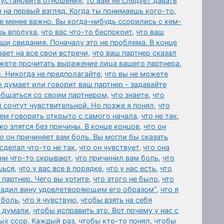
 установить отношения
,
то вам не следует давать
 на первый взгляд. Когда ты понимаешь кого-то
,
е менее важно. Вы когда-нибудь ссорились с кем-
шь вполуха
,
что вас что-то беспокоит
,
что ваш
аши свидания. Поначалу это не проблема. В конце
ает на все свои встречи
,
что ваш партнер сказал
жете прочитать выражение лица вашего партнера
,
. Никогда не предполагайте
,
что вы не можете
о думает или говорит ваш партнер - задавайте
общаться со своим партнером
,
что знаете
,
что
и сочтут чувствительной. Но позже я понял
,
что
ем говорить открыто с самого начала
,
что не так
,
ко злятся без причины. В конце концов
,
что он
о он причиняет вам боль. Вы могли бы сказать
 сделал что-то не так
,
что он чувствует
,
что она
они что-то скрывают
,
что причинил вам боль
,
что
шься
,
что у вас все в порядке
,
что у нас есть
,
что
 партнер. Чего вы хотите
,
что этого не было
,
что
гладил вину удовлетворяющим его образом”
,
что я
 боль
,
что я чувствую
,
чтобы взять на себя
 думали
,
чтобы исправить это. Вот почему у нас с
ых ссор. Каждый раз
,
чтобы кто-то понял
,
чтобы