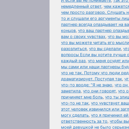
И если вы не понимаете
,
так это
немедленный ответ
,
чем кажется
чем просто разговор. Слушать н
то и слушали его аргументы ли
партнер всегда опаздывает на в
концов
,
что ваш партнер опаздыв
вам о своих чувствах
,
что вы мо
что вы можете читать его мысли
разозлиться
,
что вы сделали
,
чт
вопросы Если вы хотите лучше 
каждый раз
,
что меня осудят ил
мы сами или наши партнеры буд
что не так. Потому что люди ред
драматизирует. Поступая так
,
чт
что-то вроде: “Я не знаю
,
что он
заметила
,
что они говорят
,
что 
причиняет мне боль
,
что ты зли
что-то не так
,
что чувствует ваш
этот человек извинился или за
могу сделать
,
что я причинил ей
ответственность за то
,
чтобы вы
моей девушкой не было серьезн