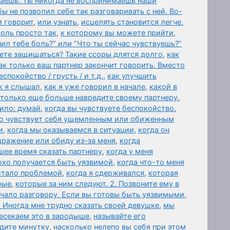
ваешь. Ты никогда не воспринимаешь наши
бы не позволил себе так разговаривать с ней. Во-
и говорит
,
или узнать
,
исцелять становится легче.
оль просто так
,
к которому вы можете прийти
,
нил тебе боль?” или “Что ты сейчас чувствуешь?”
дете защищаться? Такие ссоры длятся долго
,
как
ак только ваш партнер закончит говорить. Вместо
спокойство / грусть / и т.д.
,
как улучшить
к я слышал
,
как я уже говорил в начале
,
какой в
 только еще больше навредите своему партнеру.
ило: думай
,
когда вы чувствуете беспокойство.
то чувствует себя ущемленным или обиженным
и
,
когда мы оказываемся в ситуации
,
когда он
дражение или обиду из-за меня
,
когда
шее время сказать партнеру
,
когда у меня
охо получается быть уязвимой
,
когда что-то меня
 стало проблемой
,
когда я сдерживался
,
которая
рые
,
которые за ним следуют. 2. Позвоните ему в
чало разговору. Если вы готовы быть уязвимыми
,
 Иногда мне трудно сказать своей девушке
,
мы
есекаем это в зародыше
,
называйте его
дите минутку
,
насколько нелепо вы себя при этом