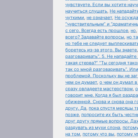
чувствуете. Если вы хотите нау
научиться слушать
,
Не нападайте
чуткими
,
не означает
,
Не осужда
“чувствительным” и “драматичн
с сего. Всегда есть прошлое
,
но
всего? Задавайте вопросы
,
но т
но тебе не следует выплескивать
боретесь из-за этого. Вы знаете
разговаривать”. 5. Не нападайте
такая стерва?” “Ты сегодня так
так со мной разговаривать”. Ил
проблемой. Поскольку вы не за
чем он думает
,
о чем он думал в
сразу овладеете мастерством
,
о
говорит мне. Когда я был раздр
обиженной. Снова и снова она г
другу. Да
,
пока спустя месяцы т
позже
,
попросите их быть честн
друг другу прямые вопросы. Да
раздувать из мухи слона
,
потому
на том
,
потому что вы
,
потому ч