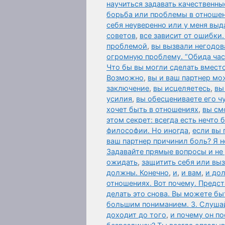
научиться задавать качественны
борьба или проблемы в отношен
себя неуверенно или у меня вы
советов
,
все зависит от ошибки
проблемой
,
вы вызвали негодов
огромную проблему. “Обида час
Что бы вы могли сделать вместо
Возможно
,
вы и ваш партнер мо
заключение
,
вы исцеляетесь
,
вы
усилия
,
вы обесцениваете его чу
хочет быть в отношениях
,
вы см
этом секрет: всегда есть нечто
философии. Но иногда
,
если вы 
ваш партнер причинил боль? Я н
Задавайте прямые вопросы и не
ожидать
,
защитить себя или выз
должны. Конечно
,
и
,
и вам
,
и до
отношениях. Вот почему. Предст
делать это снова. Вы можете 
большим пониманием. 3. Слушай
доходит до того
,
и почему он по