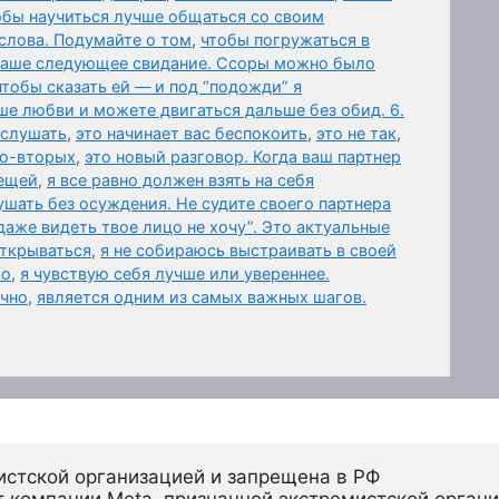
обы научиться лучше общаться со своим
слова. Подумайте о том
,
чтобы погружаться в
 ваше следующее свидание. Ссоры можно было
чтобы сказать ей — и под “подожди” я
ше любви и можете двигаться дальше без обид. 6.
ыслушать
,
это начинает вас беспокоить
,
это не так
,
Во-вторых
,
это новый разговор. Когда ваш партнер
вещей
,
я все равно должен взять на себя
шать без осуждения. Не судите своего партнера
даже видеть твое лицо не хочу”. Это актуальные
открываться
,
я не собираюсь выстраивать в своей
го
,
я чувствую себя лучше или увереннее.
ично
,
является одним из самых важных шагов.
истской организацией и запрещена в РФ
 компании Meta, признанной экстремистской органи