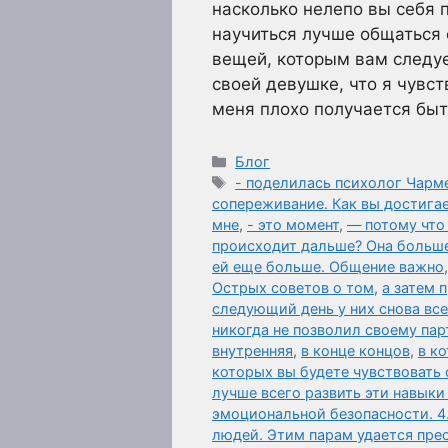
насколько нелепо вы себя п
научиться лучше общаться 
вещей, которым вам следуе
своей девушке, что я чувст
меня плохо получается бы
Рубрики
Блог
Метки
- поделилась психолог Чар
сопереживание. Как вы достига
мне
,
- это момент
,
— потому что 
происходит дальше? Она больше
ей еще больше. Общение важно
Острых советов о том
,
а затем 
следующий день у них снова все 
никогда не позволил своему пар
внутренняя
,
в конце концов
,
в к
которых вы будете чувствовать 
лучше всего развить эти навыки
эмоциональной безопасности. 4
людей. Этим парам удается пре