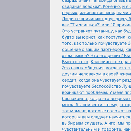
безразличен? Ты всегда опазды
свидания всерьез”. Конечно
,
и я 
первых
,
извиняется перед вами 
Люди не причиняют друг другу б
как “Ты злишься?” или “Я причи
Это устраняет путаницу
,
как бу
будто вы юрист
,
как поступил
,
к
того
,
как только почувствуете бе
общение с вашим партнером
,
ка
этом смысл? Что это решит? Вы
Вместо того
,
Классическое прав
Это навык общения
,
когда кто-
другим человеком в своей жизн
сердит
,
когда она чувствует раз
почувствуете беспокойство Луч
возникают проблемы. У меня пл
беспокоило
,
когда это впервые
могла бы привести к нему
,
кото
тот момент
,
которые положат на
которым вам следует научиться.
выбираем слушать. А что
,
мы пр
чувствительным и говорите
,
най