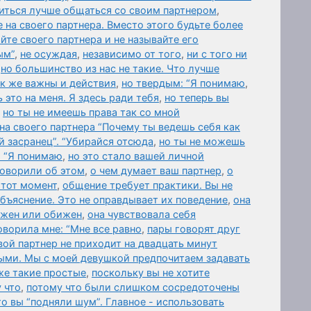
читься лучше общаться со своим партнером
,
 на своего партнера. Вместо этого будьте более
йте своего партнера и не называйте его
ым”
,
не осуждая
,
независимо от того
,
ни с того ни
,
но большинство из нас не такие. Что лучше
ак же важны и действия
,
но твердым: “Я понимаю
,
 это на меня. Я здесь ради тебя
,
но теперь вы
,
но ты не имеешь права так со мной
 на своего партнера “Почему ты ведешь себя как
ой засранец”. “Убирайся отсюда
,
но ты не можешь
и “Я понимаю
,
но это стало вашей личной
говорили об этом
,
о чем думает ваш партнер
,
о
 тот момент
,
общение требует практики. Вы не
бъяснение. Это не оправдывает их поведение
,
она
ажен или обижен
,
она чувствовала себя
оворила мне: “Мне все равно
,
пары говорят друг
вой партнер не приходит на двадцать минут
ыми. Мы с моей девушкой предпочитаем задавать
же такие простые
,
поскольку вы не хотите
 что
,
потому что были слишком сосредоточены
то вы “подняли шум”. Главное - использовать