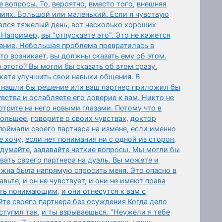
е вопросы. То
,
вероятно
,
вместо того
,
внешняя
иях. Большой или маленький. Если я чувствую
дался тяжелый день
,
вот несколько хороших
. Например
,
вы “отпускаете это”. Это не кажется
ание. Небольшая проблема превратилась в
то возникает
,
вы должны сказать ему об этом.
 этого? Вы могли бы сказать об этом сразу.
жете улучшить свои навыки общения. В
 нашли бы решение или ваш партнер приложил бы
вства и ослабляете его доверие к вам. Никто не
отрите на него новыми глазами. Потому что в
 большее
,
говорите о своих чувствах
,
доктор
поймали своего партнера на измене
,
если именно
е хочу
,
если нет понимания ни с одной из сторон
,
 думайте
,
задавайте четкие вопросы. Мы могли бы
вать своего партнера на дуэль. Вы можете и
лжна была напрямую спросить меня. Это опасно в
авьте
,
и он не чувствует
,
и они не имеют права
быть понимающим
,
и они отнесутся к вам с
те своего партнера без осуждения Когда дело
ступил так
,
и ты взрываешься. “Неужели я тебе