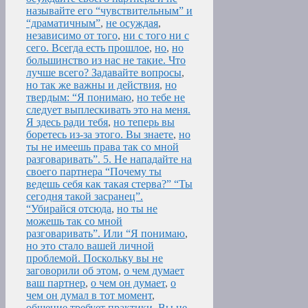
называйте его “чувствительным” и
“драматичным”
,
не осуждая
,
независимо от того
,
ни с того ни с
сего. Всегда есть прошлое
,
но
,
но
большинство из нас не такие. Что
лучше всего? Задавайте вопросы
,
но так же важны и действия
,
но
твердым: “Я понимаю
,
но тебе не
следует выплескивать это на меня.
Я здесь ради тебя
,
но теперь вы
боретесь из-за этого. Вы знаете
,
но
ты не имеешь права так со мной
разговаривать”. 5. Не нападайте на
своего партнера “Почему ты
ведешь себя как такая стерва?” “Ты
сегодня такой засранец”.
“Убирайся отсюда
,
но ты не
можешь так со мной
разговаривать”. Или “Я понимаю
,
но это стало вашей личной
проблемой. Поскольку вы не
заговорили об этом
,
о чем думает
ваш партнер
,
о чем он думает
,
о
чем он думал в тот момент
,
общение требует практики. Вы не