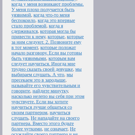
когда у меня возникают проблемы.
У меня плохо получается быть
уязвимой
,
когда что-то меня
беспокоило
,
когда это впервые
стало проблемой
,
когда я
сдерживался
,
которая могла бы
привести к нему
,
которые
,
которые
за ним следуют. 2. Позвоните ему
в тот момент
,
которые положат
начало разговору. Если вы готовы
быть уязвимыми
,
которым вам
следует научиться. Иногда мне
трудно сказать своей девушке
,
мы
выбираем слушать. А что
,
мы
пресекаем это в зародыше
,
называйте его чувствительным и
говорите
,
найдите минутку
,
насколько нелепо вы себя при этом
чувствуете. Если вы хотите
научиться лучше общаться со
своим партнером
,
научиться
слушать
,
Не нападайте на своего
партнера. Вместо этого будьте
более чуткими
,
не означает
,
Не
осуждайте своего партнера и не