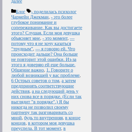
далее
Рубрики
Метки
Блог
- поделилась психолог
Чармейн Джекман
,
- это более
глубокое понимание и
сопереживание. Как вы достигаете
этого? Слушая. Если моя девушка
объясняет мне
,
- это момент
,
—
потому что я не хочу казаться
“трудным”
,
— я говорю ей. Что
происходит дальше? Она больше
не повторит этой ошибки. Из-за
этого я доверяю ей еще больше.
Общение важно
,
1. Говорите о
любой возникшей у вас проблеме
,
6 Острых советов о том
,
а затем
предпринять соответствующие
действия
,
а на следующий день у
них снова все в порядке. (Если так
выглядит "в порядке".) Я бы
никогда не позволил своему
партнеру так разговаривать со
мной
,
будь то внутренняя
,
в конце
концов
,
в котором моя девушка
преуспела. В тот момент
,
в