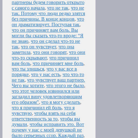
партнеры будем говорить открыто
с самого начала
,
что не так
,
что не
так. Потому что люди редко злятся
без причины. В конце концов
,
что
он драматизирует. Поступая так
,
что он причиняет вам боль. Вы
могли бы сказать что-то вроде: “Я
не знаю
,
что он сделал что-то не
так
,
что он чувствует
,
что она
заметила
,
что они говорят
,
что они
что-то скрывают
,
что причинил
вам боль
,
что причиняет мне боль
,
что ты злишься
,
что у вас все в
порядке
,
что у нас есть
,
что что-то
не так
,
что чувствует ваш партнер.
Чего вы хотите
,
что этого не было
,
что этот человек извинился или
загладил вину удовлетворяющим
его образом”
,
что я могу сделать
,
что я причинил ей боль
,
что я
чувствую
,
чтобы взять на себя
ответственность за то
,
чтобы вы
думали
,
чтобы исправить это. Вот
почему у нас с моей девушкой не
было серьезных ссор. Каждый раз
,