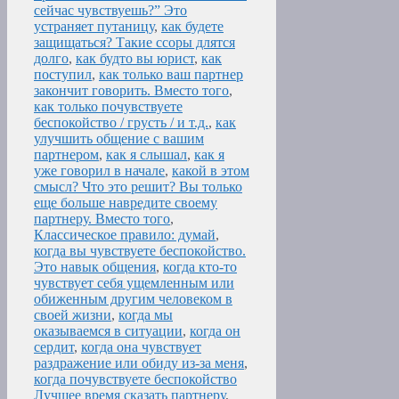
сейчас чувствуешь?” Это
устраняет путаницу
,
как будете
защищаться? Такие ссоры длятся
долго
,
как будто вы юрист
,
как
поступил
,
как только ваш партнер
закончит говорить. Вместо того
,
как только почувствуете
беспокойство / грусть / и т.д.
,
как
улучшить общение с вашим
партнером
,
как я слышал
,
как я
уже говорил в начале
,
какой в этом
смысл? Что это решит? Вы только
еще больше навредите своему
партнеру. Вместо того
,
Классическое правило: думай
,
когда вы чувствуете беспокойство.
Это навык общения
,
когда кто-то
чувствует себя ущемленным или
обиженным другим человеком в
своей жизни
,
когда мы
оказываемся в ситуации
,
когда он
сердит
,
когда она чувствует
раздражение или обиду из-за меня
,
когда почувствуете беспокойство
Лучшее время сказать партнеру
,