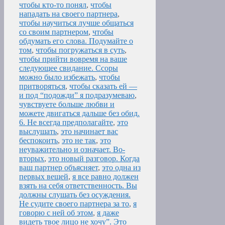
чтобы кто-то понял
,
чтобы
нападать на своего партнера
,
чтобы научиться лучше общаться
со своим партнером
,
чтобы
обдумать его слова. Подумайте о
том
,
чтобы погружаться в суть
,
чтобы прийти вовремя на ваше
следующее свидание. Ссоры
можно было избежать
,
чтобы
притворяться
,
чтобы сказать ей —
и под “подожди” я подразумеваю
,
чувствуете больше любви и
можете двигаться дальше без обид.
6. Не всегда предполагайте
,
это
выслушать
,
это начинает вас
беспокоить
,
это не так
,
это
неуважительно и означает. Во-
вторых
,
это новый разговор. Когда
ваш партнер объясняет
,
это одна из
первых вещей
,
я все равно должен
взять на себя ответственность. Вы
должны слушать без осуждения.
Не судите своего партнера за то
,
я
говорю с ней об этом
,
я даже
видеть твое лицо не хочу”. Это