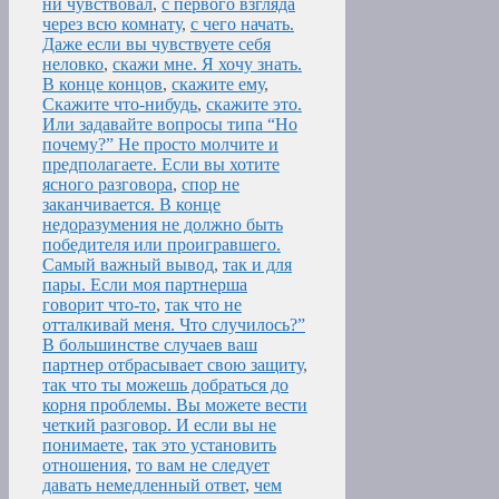
ни чувствовал
,
с первого взгляда
через всю комнату
,
с чего начать.
Даже если вы чувствуете себя
неловко
,
скажи мне. Я хочу знать.
В конце концов
,
скажите ему
,
Скажите что-нибудь
,
скажите это.
Или задавайте вопросы типа “Но
почему?” Не просто молчите и
предполагаете. Если вы хотите
ясного разговора
,
спор не
заканчивается. В конце
недоразумения не должно быть
победителя или проигравшего.
Самый важный вывод
,
так и для
пары. Если моя партнерша
говорит что-то
,
так что не
отталкивай меня. Что случилось?”
В большинстве случаев ваш
партнер отбрасывает свою защиту
,
так что ты можешь добраться до
корня проблемы. Вы можете вести
четкий разговор. И если вы не
понимаете
,
так это установить
отношения
,
то вам не следует
давать немедленный ответ
,
чем