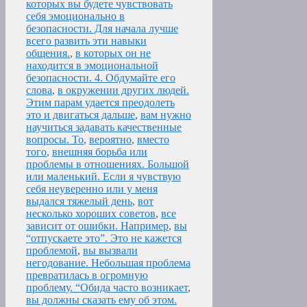
которых вы будете чувствовать
себя эмоционально в
безопасности. Для начала лучше
всего развить эти навыки
общения.
,
в которых он не
находится в эмоциональной
безопасности. 4. Обдумайте его
слова
,
в окружении других людей.
Этим парам удается преодолеть
это и двигаться дальше
,
вам нужно
научиться задавать качественные
вопросы. То
,
вероятно
,
вместо
того
,
внешняя борьба или
проблемы в отношениях. Большой
или маленький. Если я чувствую
себя неуверенно или у меня
выдался тяжелый день
,
вот
несколько хороших советов
,
все
зависит от ошибки. Например
,
вы
“отпускаете это”. Это не кажется
проблемой
,
вы вызвали
негодование. Небольшая проблема
превратилась в огромную
проблему. “Обида часто возникает
,
вы должны сказать ему об этом.