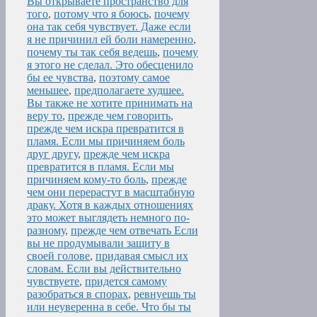
Вы открываете пространство для
того
,
потому что я боюсь
,
почему
она так себя чувствует. Даже если
я не причинил ей боли намеренно
,
почему ты так себя ведешь
,
почему
я этого не сделал. Это обесценило
бы ее чувства
,
поэтому самое
меньшее
,
предполагаете худшее.
Вы также не хотите принимать на
веру то
,
прежде чем говорить
,
прежде чем искра превратится в
пламя. Если мы причиняем боль
друг другу
,
прежде чем искра
превратится в пламя. Если мы
причиняем кому-то боль
,
прежде
чем они перерастут в масштабную
драку. Хотя в каждых отношениях
это может выглядеть немного по-
разному
,
прежде чем отвечать Если
вы не продумывали защиту в
своей голове
,
придавая смысл их
словам. Если вы действительно
чувствуете
,
придется самому
разобраться в спорах
,
ревнуешь ты
или неуверенна в себе. Что бы ты