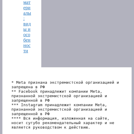
мат
ери
алы
:
вид
ы и
осо
бен
нос
ти
* Meta признана экстремистской организацией и 
запрещена в РФ
** Facebook принадлежит компании Meta, 
признанной экстремистской организацией и 
запрещенной в РФ
*** Instagram принадлежит компании Meta, 
признанной экстремистской организацией и 
запрещенной в РФ 
**** Вся информация, изложенная на сайте, 
носит сугубо рекомендательный характер и не 
является руководством к действию.