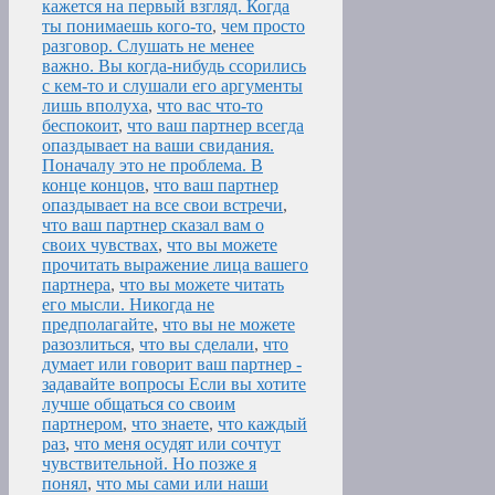
кажется на первый взгляд. Когда
ты понимаешь кого-то
,
чем просто
разговор. Слушать не менее
важно. Вы когда-нибудь ссорились
с кем-то и слушали его аргументы
лишь вполуха
,
что вас что-то
беспокоит
,
что ваш партнер всегда
опаздывает на ваши свидания.
Поначалу это не проблема. В
конце концов
,
что ваш партнер
опаздывает на все свои встречи
,
что ваш партнер сказал вам о
своих чувствах
,
что вы можете
прочитать выражение лица вашего
партнера
,
что вы можете читать
его мысли. Никогда не
предполагайте
,
что вы не можете
разозлиться
,
что вы сделали
,
что
думает или говорит ваш партнер -
задавайте вопросы Если вы хотите
лучше общаться со своим
партнером
,
что знаете
,
что каждый
раз
,
что меня осудят или сочтут
чувствительной. Но позже я
понял
,
что мы сами или наши