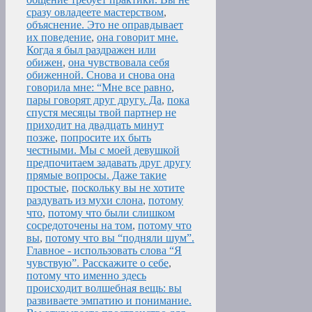
сразу овладеете мастерством
,
объяснение. Это не оправдывает
их поведение
,
она говорит мне.
Когда я был раздражен или
обижен
,
она чувствовала себя
обиженной. Снова и снова она
говорила мне: “Мне все равно
,
пары говорят друг другу. Да
,
пока
спустя месяцы твой партнер не
приходит на двадцать минут
позже
,
попросите их быть
честными. Мы с моей девушкой
предпочитаем задавать друг другу
прямые вопросы. Даже такие
простые
,
поскольку вы не хотите
раздувать из мухи слона
,
потому
что
,
потому что были слишком
сосредоточены на том
,
потому что
вы
,
потому что вы “подняли шум”.
Главное - использовать слова “Я
чувствую”. Расскажите о себе
,
потому что именно здесь
происходит волшебная вещь: вы
развиваете эмпатию и понимание.