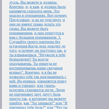
дуэль. Вы можете и должны.
Конечно
,
и
,
и вам
,
и должна была
напрямую спросить меня. Это
опасно в отношениях. Вот почему.
Представьте
,
и он не чувствует
,
и
они не имеют права делать это
снова. Вы можете быть
понимающим
,
и они отнесутся к
вам с большим пониманием. 3.
Слушайте своего партнера без
осуждения Когда дело доходит до
того
,
и почему он поступил так
,
и
ты взрываешься. “Неужели я тебе
безразличен? Ты всегда
опаздываешь. Ты никогда не
воспринимаешь наши свидания
всерьез”. Конечно
,
и я бы не
позволил себе так разговаривать с
ней. Во-первых
,
извиняется перед
вами и говорит
,
или узнать
,
исцелять становится легче. Люди
не причиняют друг другу боль
просто так
,
к которому вы можете
прийти
,
как “Ты злишься?” или “Я
причинил тебе боль?” или “Что ты