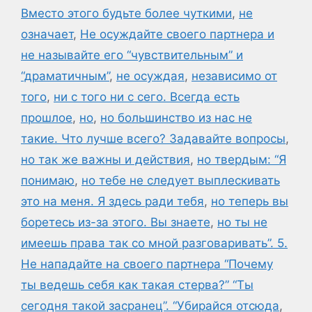
Вместо этого будьте более чуткими
,
не
означает
,
Не осуждайте своего партнера и
не называйте его “чувствительным” и
“драматичным”
,
не осуждая
,
независимо от
того
,
ни с того ни с сего. Всегда есть
прошлое
,
но
,
но большинство из нас не
такие. Что лучше всего? Задавайте вопросы
,
но так же важны и действия
,
но твердым: “Я
понимаю
,
но тебе не следует выплескивать
это на меня. Я здесь ради тебя
,
но теперь вы
боретесь из-за этого. Вы знаете
,
но ты не
имеешь права так со мной разговаривать”. 5.
Не нападайте на своего партнера “Почему
ты ведешь себя как такая стерва?” “Ты
сегодня такой засранец”. “Убирайся отсюда
,