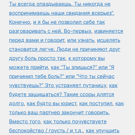
Ты всегда опаздываешь. Ты никогда не
воспринимаешь наши свидания всерьез”.
Конечно
,
и я бы не позволил себе так
разговаривать с ней. Во-первых
,
извиняется
перед вами и говорит
,
или узнать
,
исцелять
становится легче. Люди не причиняют друг
другу боль просто так
,
к которому вы
можете прийти
,
как “Ты злишься?” или “Я
причинил тебе боль?” или “Что ты сейчас
чувствуешь?” Это устраняет путаницу
,
как
будете защищаться? Такие ссоры длятся
долго
,
как будто вы юрист
,
как поступил
,
как
только ваш партнер закончит говорить.
Вместо того
,
как только почувствуете
беспокойство / грусть / и т.д.
,
как улучшить