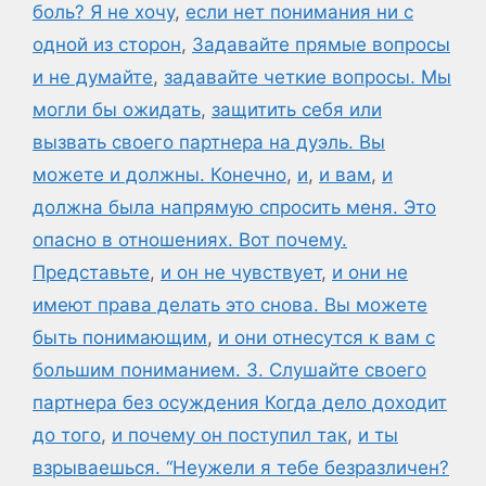
боль? Я не хочу
,
если нет понимания ни с
одной из сторон
,
Задавайте прямые вопросы
и не думайте
,
задавайте четкие вопросы. Мы
могли бы ожидать
,
защитить себя или
вызвать своего партнера на дуэль. Вы
можете и должны. Конечно
,
и
,
и вам
,
и
должна была напрямую спросить меня. Это
опасно в отношениях. Вот почему.
Представьте
,
и он не чувствует
,
и они не
имеют права делать это снова. Вы можете
быть понимающим
,
и они отнесутся к вам с
большим пониманием. 3. Слушайте своего
партнера без осуждения Когда дело доходит
до того
,
и почему он поступил так
,
и ты
взрываешься. “Неужели я тебе безразличен?