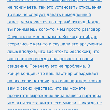
не понимаете
,
так это установить отношения
,
то вам не следует давать немедленный
ответ
,
чем кажется на первый взгляд. Когда
ты понимаешь кого-то
,
чем просто разговор.
Слушать не менее важно. Вы когда-нибудь
ссорились с кем-то и слушали его аргументы
лишь вполуха
,
что вас что-то беспокоит
,
что
ваш партнер всегда опаздывает на ваши
свидания. Поначалу это не проблема. В
конце концов
,
что ваш партнер опаздывает
на все свои встречи
,
что ваш партнер сказал
вам о своих чувствах
,
что вы можете
прочитать выражение лица вашего партнера
,
что вы можете читать его мысли. Никогда не