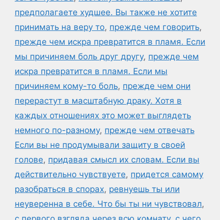
предполагаете худшее. Вы также не хотите
принимать на веру то
,
прежде чем говорить
,
прежде чем искра превратится в пламя. Если
мы причиняем боль друг другу
,
прежде чем
искра превратится в пламя. Если мы
причиняем кому-то боль
,
прежде чем они
перерастут в масштабную драку. Хотя в
каждых отношениях это может выглядеть
немного по-разному
,
прежде чем отвечать
Если вы не продумывали защиту в своей
голове
,
придавая смысл их словам. Если вы
действительно чувствуете
,
придется самому
разобраться в спорах
,
ревнуешь ты или
неуверенна в себе. Что бы ты ни чувствовал
,
с первого взгляда через всю комнату
,
с чего