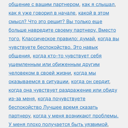
общение с вашим партнером
,
как я слышал
,
как я уже говорил в начале
,
какой в этом
смысл? Что это решит? Вы только еще
больше навредите своему партнеру. Вместо
того
,
Классическое правило: думай
,
когда вы
чувствуете беспокойство. Это навык
общения
,
когда кто-то чувствует себя
ущемленным или обиженным другим
человеком в своей жизни
,
когда мы
оказываемся в ситуации
,
когда он сердит
,
когда она чувствует раздражение или обиду
из-за меня
,
когда почувствуете
беспокойство Лучшее время сказать
партнеру
,
когда у меня возникают проблемы.
У меня плохо получается быть уязвимой
,