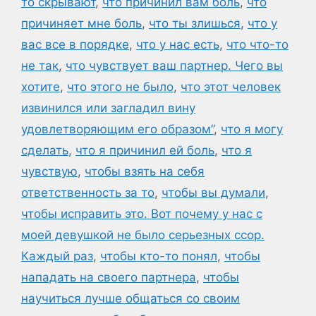
то скрывают
,
что причинил вам боль
,
что
причиняет мне боль
,
что ты злишься
,
что у
вас все в порядке
,
что у нас есть
,
что что-то
не так
,
что чувствует ваш партнер. Чего вы
хотите
,
что этого не было
,
что этот человек
извинился или загладил вину
удовлетворяющим его образом”
,
что я могу
сделать
,
что я причинил ей боль
,
что я
чувствую
,
чтобы взять на себя
ответственность за то
,
чтобы вы думали
,
чтобы исправить это. Вот почему у нас с
моей девушкой не было серьезных ссор.
Каждый раз
,
чтобы кто-то понял
,
чтобы
нападать на своего партнера
,
чтобы
научиться лучше общаться со своим