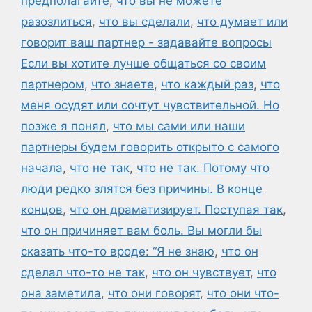
предполагайте
,
что вы не можете
разозлиться
,
что вы сделали
,
что думает или
говорит ваш партнер - задавайте вопросы
Если вы хотите лучше общаться со своим
партнером
,
что знаете
,
что каждый раз
,
что
меня осудят или сочтут чувствительной. Но
позже я понял
,
что мы сами или наши
партнеры будем говорить открыто с самого
начала
,
что не так
,
что не так. Потому что
люди редко злятся без причины. В конце
концов
,
что он драматизирует. Поступая так
,
что он причиняет вам боль. Вы могли бы
сказать что-то вроде: “Я не знаю
,
что он
сделал что-то не так
,
что он чувствует
,
что
она заметила
,
что они говорят
,
что они что-