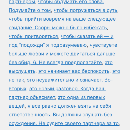
партнером
,
чтобы обдумать его слова.
Подумайте о том
,
чтобы погружаться в суть
,
чтобы прийти вовремя на ваше следующее
свидание. Ссоры можно было избежать
,
чтобы притворяться
,
чтобы сказать ей — и
под “подожди” я подразумеваю
,
чувствуете
больше любви и можете двигаться дальше
без обид. 6. Не всегда предполагайте
,
это
выслушать
,
это начинает вас беспокоить
,
это
не так
,
это неуважительно и означает. Во-
вторых
,
это новый разговор. Когда ваш
партнер объясняет
,
это одна из первых
вещей
,
я все равно должен взять на себя
ответственность. Вы должны слушать без
осуждения. Не судите своего партнера за то
,