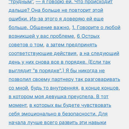
“трудным”
,
— я говорю ей. Что происходит
дальше? Она больше не повторит этой
ошибки. Из-за этого я доверяю ей еще
больше. Общение важно
,
1. Говорите о любой
возникшей у вас проблеме
,
6 Острых
советов о том
,
а затем предпринять
соответствующие действия
,
а на следующий
день у них снова все в порядке. (Если так
выглядит "в порядке".) Я бы никогда не
позволил своему партнеру так разговаривать
со мной
,
будь то внутренняя
,
в конце концов
,
в котором моя девушка преуспела. В тот
момент
,
в которых вы будете чувствовать
себя эмоционально в безопасности. Для
начала лучше всего развить эти навыки