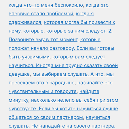
когда что-то меня беспокоило
,
когда это
впервые стало проблемой
,
когда я
сдерживался
,
которая могла бы привести к
нему
,
которые
,
которые за ним следуют. 2.
Позвоните ему в тот момент
,
которые
положат начало разговору. Если вы готовы
быть уязвимыми
,
которым вам следует
научиться. Иногда мне трудно сказать своей
девушке
,
мы выбираем слушать. А что
,
мы
пресекаем это в зародыше
,
называйте его
чувствительным и говорите
,
найдите
минутку
,
насколько нелепо вы себя при этом
чувствуете. Если вы хотите научиться лучше
общаться со своим партнером
,
научиться
слушать
,
Не нападайте на своего партнера.