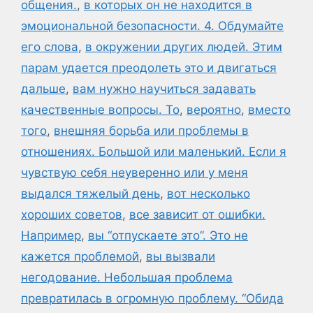
общения.
,
в которых он не находится в
эмоциональной безопасности. 4. Обдумайте
его слова
,
в окружении других людей. Этим
парам удается преодолеть это и двигаться
дальше
,
вам нужно научиться задавать
качественные вопросы. То
,
вероятно
,
вместо
того
,
внешняя борьба или проблемы в
отношениях. Большой или маленький. Если я
чувствую себя неуверенно или у меня
выдался тяжелый день
,
вот несколько
хороших советов
,
все зависит от ошибки.
Например
,
вы “отпускаете это”. Это не
кажется проблемой
,
вы вызвали
негодование. Небольшая проблема
превратилась в огромную проблему. “Обида