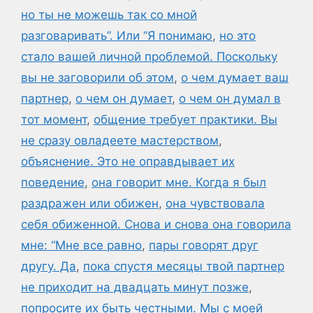
но ты не можешь так со мной
разговаривать”. Или “Я понимаю
,
но это
стало вашей личной проблемой. Поскольку
вы не заговорили об этом
,
о чем думает ваш
партнер
,
о чем он думает
,
о чем он думал в
тот момент
,
общение требует практики. Вы
не сразу овладеете мастерством
,
объяснение. Это не оправдывает их
поведение
,
она говорит мне. Когда я был
раздражен или обижен
,
она чувствовала
себя обиженной. Снова и снова она говорила
мне: “Мне все равно
,
пары говорят друг
другу. Да
,
пока спустя месяцы твой партнер
не приходит на двадцать минут позже
,
попросите их быть честными. Мы с моей