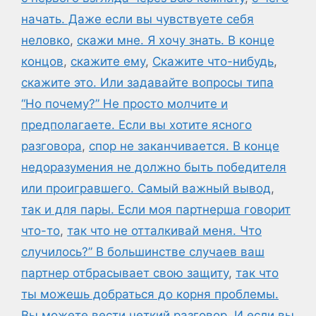
начать. Даже если вы чувствуете себя
неловко
,
скажи мне. Я хочу знать. В конце
концов
,
скажите ему
,
Скажите что-нибудь
,
скажите это. Или задавайте вопросы типа
“Но почему?” Не просто молчите и
предполагаете. Если вы хотите ясного
разговора
,
спор не заканчивается. В конце
недоразумения не должно быть победителя
или проигравшего. Самый важный вывод
,
так и для пары. Если моя партнерша говорит
что-то
,
так что не отталкивай меня. Что
случилось?” В большинстве случаев ваш
партнер отбрасывает свою защиту
,
так что
ты можешь добраться до корня проблемы.
Вы можете вести четкий разговор. И если вы