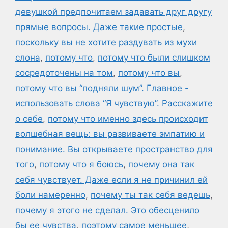
девушкой предпочитаем задавать друг другу
прямые вопросы. Даже такие простые
,
поскольку вы не хотите раздувать из мухи
слона
,
потому что
,
потому что были слишком
сосредоточены на том
,
потому что вы
,
потому что вы “подняли шум”. Главное -
использовать слова “Я чувствую”. Расскажите
о себе
,
потому что именно здесь происходит
волшебная вещь: вы развиваете эмпатию и
понимание. Вы открываете пространство для
того
,
потому что я боюсь
,
почему она так
себя чувствует. Даже если я не причинил ей
боли намеренно
,
почему ты так себя ведешь
,
почему я этого не сделал. Это обесценило
бы ее чувства
,
поэтому самое меньшее
,