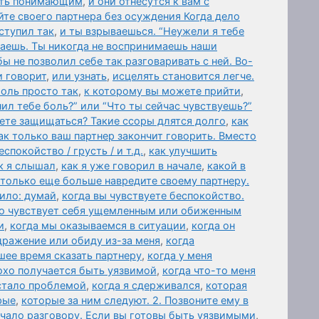
быть понимающим
,
и они отнесутся к вам с
те своего партнера без осуждения Когда дело
ступил так
,
и ты взрываешься. “Неужели я тебе
ваешь. Ты никогда не воспринимаешь наши
бы не позволил себе так разговаривать с ней. Во-
и говорит
,
или узнать
,
исцелять становится легче.
оль просто так
,
к которому вы можете прийти
,
нил тебе боль?” или “Что ты сейчас чувствуешь?”
дете защищаться? Такие ссоры длятся долго
,
как
ак только ваш партнер закончит говорить. Вместо
спокойство / грусть / и т.д.
,
как улучшить
к я слышал
,
как я уже говорил в начале
,
какой в
 только еще больше навредите своему партнеру.
ило: думай
,
когда вы чувствуете беспокойство.
то чувствует себя ущемленным или обиженным
и
,
когда мы оказываемся в ситуации
,
когда он
дражение или обиду из-за меня
,
когда
шее время сказать партнеру
,
когда у меня
охо получается быть уязвимой
,
когда что-то меня
 стало проблемой
,
когда я сдерживался
,
которая
рые
,
которые за ним следуют. 2. Позвоните ему в
чало разговору. Если вы готовы быть уязвимыми
,