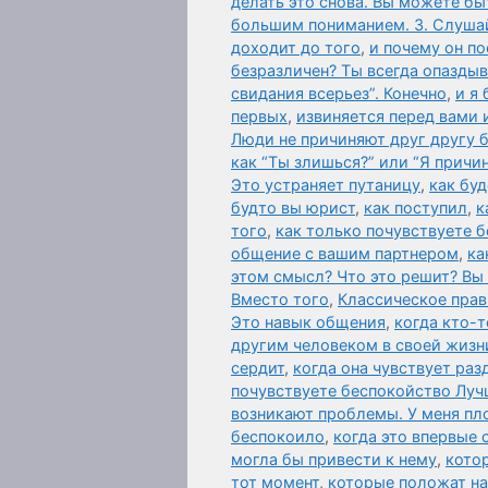
делать это снова. Вы можете 
большим пониманием. 3. Слушай
доходит до того
,
и почему он по
безразличен? Ты всегда опазды
свидания всерьез”. Конечно
,
и я 
первых
,
извиняется перед вами 
Люди не причиняют друг другу б
как “Ты злишься?” или “Я причи
Это устраняет путаницу
,
как бу
будто вы юрист
,
как поступил
,
к
того
,
как только почувствуете бе
общение с вашим партнером
,
ка
этом смысл? Что это решит? Вы
Вместо того
,
Классическое прав
Это навык общения
,
когда кто-
другим человеком в своей жизн
сердит
,
когда она чувствует раз
почувствуете беспокойство Луч
возникают проблемы. У меня пл
беспокоило
,
когда это впервые
могла бы привести к нему
,
кото
тот момент
,
которые положат на