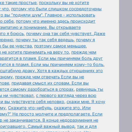
же такие простые
,
поскольку вы не хотите
 что
,
потому что были слишком сосредоточены
то вы “подняли шум”. Главное - использовать
 о себе
,
потому что именно здесь происходит
 эмпатию и понимание. Вы открываете
что я боюсь
,
почему она так себя чувствует. Даже
еренно
,
почему ты так себя ведешь
,
почему я
о бы ее чувства
,
поэтому самое меньшее
,
 не хотите принимать на веру то
,
прежде чем
вратится в пламя. Если мы причиняем боль друг
тится в пламя. Если мы причиняем кому-то боль
,
асштабную драку. Хотя в каждых отношениях это
азному
,
прежде чем отвечать Если вы не
лове
,
придавая смысл их словам. Если вы
ется самому разобраться в спорах
,
ревнуешь ты
ы ни чувствовал
,
с первого взгляда через всю
ли вы чувствуете себя неловко
,
скажи мне. Я хочу
ему
,
Скажите что-нибудь
,
скажите это. Или
ему?” Не просто молчите и предполагаете. Если
р не заканчивается. В конце недоразумения не
роигравшего. Самый важный вывод
,
так и для