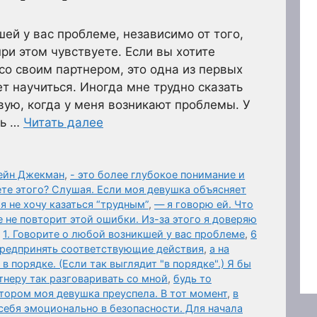
шей у вас проблеме, независимо от того,
ри этом чувствуете. Если вы хотите
со своим партнером, это одна из первых
т научиться. Иногда мне трудно сказать
вую, когда у меня возникают проблемы. У
ть …
Читать далее
мейн Джекман
,
- это более глубокое понимание и
ете этого? Слушая. Если моя девушка объясняет
я не хочу казаться “трудным”
,
— я говорю ей. Что
 не повторит этой ошибки. Из-за этого я доверяю
,
1. Говорите о любой возникшей у вас проблеме
,
6
предпринять соответствующие действия
,
а на
в порядке. (Если так выглядит "в порядке".) Я бы
тнеру так разговаривать со мной
,
будь то
отором моя девушка преуспела. В тот момент
,
в
себя эмоционально в безопасности. Для начала