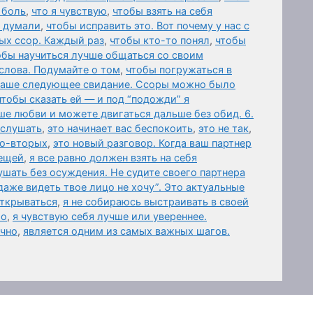
 боль
,
что я чувствую
,
чтобы взять на себя
 думали
,
чтобы исправить это. Вот почему у нас с
ых ссор. Каждый раз
,
чтобы кто-то понял
,
чтобы
обы научиться лучше общаться со своим
слова. Подумайте о том
,
чтобы погружаться в
 ваше следующее свидание. Ссоры можно было
чтобы сказать ей — и под “подожди” я
ше любви и можете двигаться дальше без обид. 6.
ыслушать
,
это начинает вас беспокоить
,
это не так
,
Во-вторых
,
это новый разговор. Когда ваш партнер
вещей
,
я все равно должен взять на себя
шать без осуждения. Не судите своего партнера
даже видеть твое лицо не хочу”. Это актуальные
открываться
,
я не собираюсь выстраивать в своей
го
,
я чувствую себя лучше или увереннее.
ично
,
является одним из самых важных шагов.