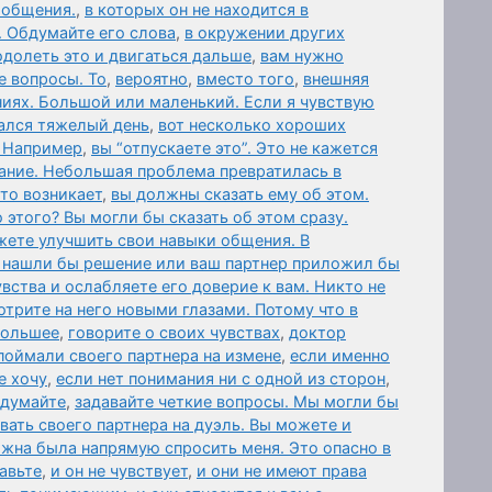
 общения.
,
в которых он не находится в
. Обдумайте его слова
,
в окружении других
одолеть это и двигаться дальше
,
вам нужно
е вопросы. То
,
вероятно
,
вместо того
,
внешняя
иях. Большой или маленький. Если я чувствую
дался тяжелый день
,
вот несколько хороших
. Например
,
вы “отпускаете это”. Это не кажется
ание. Небольшая проблема превратилась в
то возникает
,
вы должны сказать ему об этом.
 этого? Вы могли бы сказать об этом сразу.
жете улучшить свои навыки общения. В
 нашли бы решение или ваш партнер приложил бы
вства и ослабляете его доверие к вам. Никто не
отрите на него новыми глазами. Потому что в
 большее
,
говорите о своих чувствах
,
доктор
поймали своего партнера на измене
,
если именно
е хочу
,
если нет понимания ни с одной из сторон
,
 думайте
,
задавайте четкие вопросы. Мы могли бы
вать своего партнера на дуэль. Вы можете и
лжна была напрямую спросить меня. Это опасно в
авьте
,
и он не чувствует
,
и они не имеют права