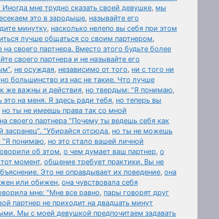
 Иногда мне трудно сказать своей девушке
,
мы
есекаем это в зародыше
,
называйте его
дите минутку
,
насколько нелепо вы себя при этом
читься лучше общаться со своим партнером
,
 на своего партнера. Вместо этого будьте более
йте своего партнера и не называйте его
ым”
,
не осуждая
,
независимо от того
,
ни с того ни
,
но большинство из нас не такие. Что лучше
ак же важны и действия
,
но твердым: “Я понимаю
,
 это на меня. Я здесь ради тебя
,
но теперь вы
,
но ты не имеешь права так со мной
 на своего партнера “Почему ты ведешь себя как
ой засранец”. “Убирайся отсюда
,
но ты не можешь
и “Я понимаю
,
но это стало вашей личной
говорили об этом
,
о чем думает ваш партнер
,
о
 тот момент
,
общение требует практики. Вы не
бъяснение. Это не оправдывает их поведение
,
она
ажен или обижен
,
она чувствовала себя
оворила мне: “Мне все равно
,
пары говорят друг
вой партнер не приходит на двадцать минут
ыми. Мы с моей девушкой предпочитаем задавать