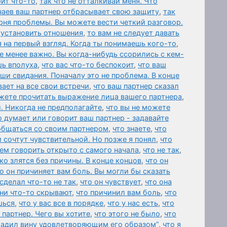
ит что-то
,
так что не отталкивай меня. Что
чаев ваш партнер отбрасывает свою защиту
,
так
рня проблемы. Вы можете вести четкий разговор.
 установить отношения
,
то вам не следует давать
 на первый взгляд. Когда ты понимаешь кого-то
,
е менее важно. Вы когда-нибудь ссорились с кем-
шь вполуха
,
что вас что-то беспокоит
,
что ваш
аши свидания. Поначалу это не проблема. В конце
ает на все свои встречи
,
что ваш партнер сказал
жете прочитать выражение лица вашего партнера
,
. Никогда не предполагайте
,
что вы не можете
о думает или говорит ваш партнер - задавайте
общаться со своим партнером
,
что знаете
,
что
и сочтут чувствительной. Но позже я понял
,
что
ем говорить открыто с самого начала
,
что не так
,
ко злятся без причины. В конце концов
,
что он
о он причиняет вам боль. Вы могли бы сказать
 сделал что-то не так
,
что он чувствует
,
что она
они что-то скрывают
,
что причинил вам боль
,
что
шься
,
что у вас все в порядке
,
что у нас есть
,
что
 партнер. Чего вы хотите
,
что этого не было
,
что
гладил вину удовлетворяющим его образом”
,
что я