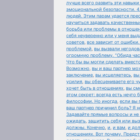
лучше всего развить эти навыки
эмоциональной безопасности. 4
людей. Этим парам удается пре
научиться задавать качественны
борьба или проблемы в отношен
себя неуверенно или у меня вы
советов
,
все зависит от ошибки
проблемой
,
вы вызвали негодов
огромную проблему. “Обида час
Что бы вы могли сделать вместо
Возможно
,
вы и ваш партнер мо
заключение
,
вы исцеляетесь
,
вы
усилия
,
вы обесцениваете его чу
хочет быть в отношениях
,
вы см
этом секрет: всегда есть нечто
философии. Но иногда
,
если вы 
ваш партнер причинил боль? Я н
Задавайте прямые вопросы и не
ожидать
,
защитить себя или выз
должны. Конечно
,
и
,
и вам
,
и до
отношениях. Вот почему. Предст