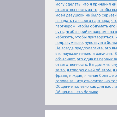
могу сделать
,
что я причинил ей
ответственность за то
,
чтобы вы
моей девушкой не было серьезн
нападать на своего партнера
,
чт
партнером
,
чтобы обдумать его 
суть
,
чтобы прийти вовремя на
избежать
,
чтобы притворяться
,
подразумеваю
,
чувствуете боль
Не всегда предполагайте
,
это в
это неуважительно и означает. 
объясняет
,
это одна из первых 
ответственность. Вы должны слу
за то
,
я говорю с ней об этом
,
я 
фразы
,
я ждал
,
я начал больше 
голове защиту относительно то
Общение полезно как для вас л
Общение - это больше