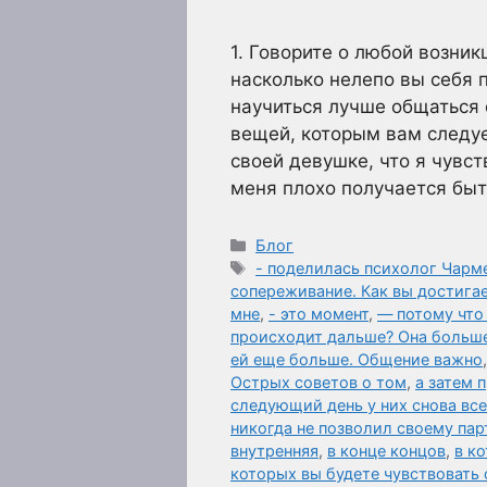
1. Говорите о любой возник
насколько нелепо вы себя п
научиться лучше общаться 
вещей, которым вам следуе
своей девушке, что я чувст
меня плохо получается бы
Рубрики
Блог
Метки
- поделилась психолог Чар
сопереживание. Как вы достига
мне
,
- это момент
,
— потому что 
происходит дальше? Она больше
ей еще больше. Общение важно
Острых советов о том
,
а затем 
следующий день у них снова все 
никогда не позволил своему пар
внутренняя
,
в конце концов
,
в к
которых вы будете чувствовать 