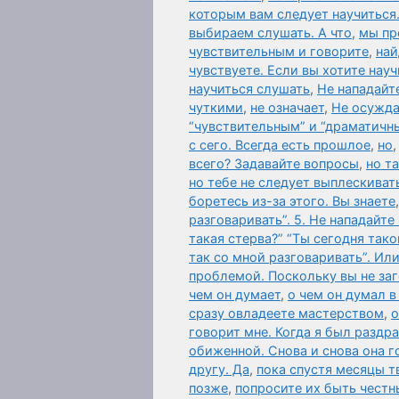
которым вам следует научиться.
выбираем слушать. А что
,
мы пр
чувствительным и говорите
,
най
чувствуете. Если вы хотите нау
научиться слушать
,
Не нападайте
чуткими
,
не означает
,
Не осужда
“чувствительным” и “драматичн
с сего. Всегда есть прошлое
,
но
всего? Задавайте вопросы
,
но т
но тебе не следует выплескивать
боретесь из-за этого. Вы знаете
разговаривать”. 5. Не нападайте
такая стерва?” “Ты сегодня так
так со мной разговаривать”. Ил
проблемой. Поскольку вы не за
чем он думает
,
о чем он думал в
сразу овладеете мастерством
,
о
говорит мне. Когда я был раздр
обиженной. Снова и снова она г
другу. Да
,
пока спустя месяцы т
позже
,
попросите их быть честн