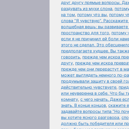
друг другу прямые вопросы. Да
раздувать из мухи слона
,
потому
на том
,
потому что вы
,
потому ч
слова “Я чувствую”. Расскажите
волшебная вещь: вы развиваете
пространство для того
,
потому 
если я не причинил ей боли нам
этого не сделал. Это обесценил
предполагаете худшее. Вы также
говорить
,
прежде чем искра пре
другу
,
прежде чем искра превра
прежде чем они перерастут в м
может выглядеть немного по-р
продумывали защиту в своей го
действительно чувствуете
,
прид
или неуверенна в себе. Что бы т
комнату
,
с чего начать. Даже ес
знать. В конце концов
,
скажите 
задавайте вопросы типа “Но поч
вы хотите ясного разговора
,
спо
должно быть победителя или п