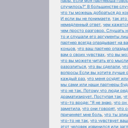
пары. Если моя партнерша говор
случилось?” В большинстве слу
что ты можешь добраться до ко
И если вы не понимаете
,
так это
немедленный ответ
,
чем кажется
чем просто разговор. Слушать н
то и слушали его аргументы ли
партнер всегда опаздывает на в
концов
,
что ваш партнер опаздыв
вам о своих чувствах
,
что вы мо
что вы можете читать его мысли
разозлиться
,
что вы сделали
,
чт
вопросы Если вы хотите лучше 
каждый раз
,
что меня осудят ил
мы сами или наши партнеры буд
что не так. Потому что люди ред
драматизирует. Поступая так
,
чт
что-то вроде: “Я не знаю
,
что он
заметила
,
что они говорят
,
что 
причиняет мне боль
,
что ты зли
что-то не так
,
что чувствует ваш
этот человек извинился или за