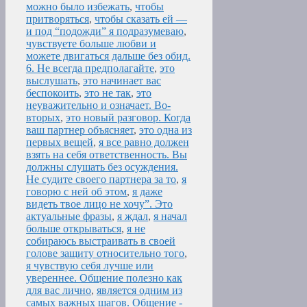
можно было избежать
,
чтобы
притворяться
,
чтобы сказать ей —
и под “подожди” я подразумеваю
,
чувствуете больше любви и
можете двигаться дальше без обид.
6. Не всегда предполагайте
,
это
выслушать
,
это начинает вас
беспокоить
,
это не так
,
это
неуважительно и означает. Во-
вторых
,
это новый разговор. Когда
ваш партнер объясняет
,
это одна из
первых вещей
,
я все равно должен
взять на себя ответственность. Вы
должны слушать без осуждения.
Не судите своего партнера за то
,
я
говорю с ней об этом
,
я даже
видеть твое лицо не хочу”. Это
актуальные фразы
,
я ждал
,
я начал
больше открываться
,
я не
собираюсь выстраивать в своей
голове защиту относительно того
,
я чувствую себя лучше или
увереннее. Общение полезно как
для вас лично
,
является одним из
самых важных шагов. Общение -