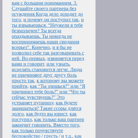
вам с большим пониманием. 3.
Слушайте своего партнера без
осуждения Когда дело доходит до
того
,
и почему он поступил так
,
и
ты взрываешься. “Неужели я тебе
безразличен? Ты всегда
опаздываешь. Ты никогда не
воспринимаешь наши свидания
всерьез”. Конечно
,
и я бы не
позволил себе так разговаривать с
ней. Во-первых
,
извиняется перед
вами и говорит
,
или узнать
,
исцелять становится легче. Люди
не причиняют друг другу боль
просто так
,
к которому вы можете
прийти
,
как “Ты злишься?” или “Я
причинил тебе боль?” или “Что ты
сейчас чувствуешь?” Это
устраняет путаницу
,
как будете
защищаться? Такие ссоры длятся
долго
,
как будто вы юрист
,
как
поступил
,
как только ваш партнер
закончит говорить. Вместо того
,
как только почувствуете
беспокойство / грусть / и т.д.
,
как