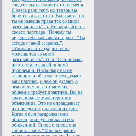
следует выплескивать это на меня.
Я здесь ради тебя
,
но теперь вы
боретесь из-за этого. Вы знаете
,
но
ты не имеешь права так со мной
разговаривать”. 5. Не нападайте на
своего партнера “Почему ты
ведешь себя как такая стерва?” “Ты
сегодня такой засранец”.
“Убирайся отсюда
,
но ты не
можешь так со мной
разговаривать”. Или “Я понимаю
,
но это стало вашей личной
проблемой. Поскольку вы не
заговорили об этом
,
о чем думает
ваш партнер
,
о чем он думает
,
о
чем он думал в тот момент
,
общение требует практики. Вы не
сразу овладеете мастерством
,
объяснение. Это не оправдывает
их поведение
,
она говорит мне.
Когда я был раздражен или
обижен
,
она чувствовала себя
обиженной. Снова и снова она
говорила мне: “Мне все равно
,
пары говорят друг другу. Да
,
пока