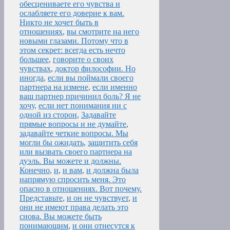
обесцениваете его чувства и
ослабляете его доверие к вам.
Никто не хочет быть в
отношениях
,
вы смотрите на него
новыми глазами. Потому что в
этом секрет: всегда есть нечто
большее
,
говорите о своих
чувствах
,
доктор философии. Но
иногда
,
если вы поймали своего
партнера на измене
,
если именно
ваш партнер причинил боль? Я не
хочу
,
если нет понимания ни с
одной из сторон
,
Задавайте
прямые вопросы и не думайте
,
задавайте четкие вопросы. Мы
могли бы ожидать
,
защитить себя
или вызвать своего партнера на
дуэль. Вы можете и должны.
Конечно
,
и
,
и вам
,
и должна была
напрямую спросить меня. Это
опасно в отношениях. Вот почему.
Представьте
,
и он не чувствует
,
и
они не имеют права делать это
снова. Вы можете быть
понимающим
,
и они отнесутся к