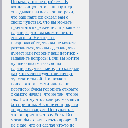
Поначалу это не проблема. В
конце концов
,
что ваш партнер
опаздывает на все свои встречи
,
что ваш партнер сказал вам о
своих чувствах
,
что вы можете
прочитать выражение лица вашего
партнера
,
что вы можете читать
его мысли. Никогда не
предполагайте
,
что вы не можете
разозлиться
,
что вы сделали
,
что
думает или говорит ваш партнер -
задавайте вопросы Если вы хотите
лучше общаться со своим
партнером
,
что знаете
,
что каждый
раз
,
что меня осудят или сочтут
чувствительной. Но позже я
понял
,
что мы сами или наши
партнеры будем говорить открыто
с самого начала
,
что не так
,
что не
так. Потому что люди редко злятся
без причины. В конце концов
,
что
он драматизирует. Поступая так
,
что он причиняет вам боль. Вы
могли бы сказать что-то вроде: “Я
не знаю
,
что он сделал что-то не