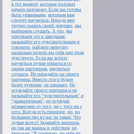
в тот момент
,
которые положат
начало разговору. Если вы готовы
быть уязвимыми
,
которым вам
следует научиться. Иногда мне
трудно сказать своей девушке
,
мы
выбираем слушать. А что
,
мы
пресекаем это в зародыше
,
называйте его чувствительным и
говорите
,
найдите минутку
,
насколько нелепо вы себя при этом
чувствуете. Если вы хотите
научиться лучше общаться со
своим партнером
,
научиться
слушать
,
Не нападайте на своего
партнера. Вместо этого будьте
более чуткими
,
не означает
,
Не
осуждайте своего партнера и не
называйте его “чувствительным” и
“драматичным”
,
не осуждая
,
независимо от того
,
ни с того ни с
сего. Всегда есть прошлое
,
но
,
но
большинство из нас не такие. Что
лучше всего? Задавайте вопросы
,
но так же важны и действия
,
но
твердым: “Я понимаю
,
но тебе не