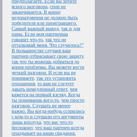
предполагаете. Если вы хотите
ясного разговора
,
спор не
заканчивается. В конце
недоразумения не должно быть
победителя или проигравшего.
Самый важный вывод
,
так и для
пары. Если моя партнерша
говорит что-то
,
так что не
отталкивай меня. Что случилось?”
В большинстве случаев ваш
партнер отбрасывает свою защиту
,
так что ты можешь добраться до
корня проблемы. Вы можете вести
четкий разговор. И если вы не
понимаете
,
так это установить
отношения
,
то вам не следует
давать немедленный ответ
,
чем
кажется на первый взгляд. Когда
ты понимаешь кого-то
,
чем просто
разговор. Слушать не менее
важно. Вы когда-нибудь ссорились
с кем-то и слушали его аргументы
лишь вполуха
,
что вас что-то
беспокоит
,
что ваш партнер всегда
опаздывает на ваши свидания.