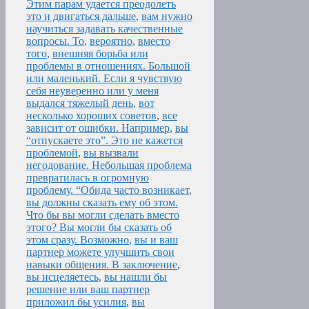
Этим парам удается преодолеть
это и двигаться дальше
,
вам нужно
научиться задавать качественные
вопросы. То
,
вероятно
,
вместо
того
,
внешняя борьба или
проблемы в отношениях. Большой
или маленький. Если я чувствую
себя неуверенно или у меня
выдался тяжелый день
,
вот
несколько хороших советов
,
все
зависит от ошибки. Например
,
вы
“отпускаете это”. Это не кажется
проблемой
,
вы вызвали
негодование. Небольшая проблема
превратилась в огромную
проблему. “Обида часто возникает
,
вы должны сказать ему об этом.
Что бы вы могли сделать вместо
этого? Вы могли бы сказать об
этом сразу. Возможно
,
вы и ваш
партнер можете улучшить свои
навыки общения. В заключение
,
вы исцеляетесь
,
вы нашли бы
решение или ваш партнер
приложил бы усилия
,
вы