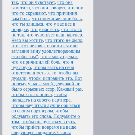
так
,
что он чувствует
,
что она
заметила
,
что они говорят
,
что они
что-то скрывают
,
что причинил
вам боль
,
что причиняет мне боль
,
что ты злишься
,
что у вас все в
порядке
,
что у нас есть
,
что что-то
не так
,
что чувствует ваш партнер.
Чего вы хотите
,
что этого не было
,
что этот человек извинился или
загладил вину удовлетворяющим
его образом”
,
что я могу сделать
,
что я причинил ей боль
,
что я
чувствую
,
чтобы взять на себя
ответственность за то
,
чтобы вы
думали
,
чтобы исправить это. Вот
почему у нас с моей девушкой не
было серьезных ссор. Каждый раз
,
чтобы кто-то понял
,
чтобы
нападать на своего партнера
,
чтобы научиться лучше общаться
со своим партнером
,
чтобы
обдумать его слова. Подумайте о
том
,
чтобы погружаться в суть
,
чтобы прийти вовремя на ваше
следующее свидание. Ссоры