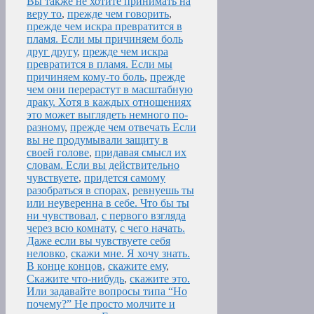
Вы также не хотите принимать на
веру то
,
прежде чем говорить
,
прежде чем искра превратится в
пламя. Если мы причиняем боль
друг другу
,
прежде чем искра
превратится в пламя. Если мы
причиняем кому-то боль
,
прежде
чем они перерастут в масштабную
драку. Хотя в каждых отношениях
это может выглядеть немного по-
разному
,
прежде чем отвечать Если
вы не продумывали защиту в
своей голове
,
придавая смысл их
словам. Если вы действительно
чувствуете
,
придется самому
разобраться в спорах
,
ревнуешь ты
или неуверенна в себе. Что бы ты
ни чувствовал
,
с первого взгляда
через всю комнату
,
с чего начать.
Даже если вы чувствуете себя
неловко
,
скажи мне. Я хочу знать.
В конце концов
,
скажите ему
,
Скажите что-нибудь
,
скажите это.
Или задавайте вопросы типа “Но
почему?” Не просто молчите и