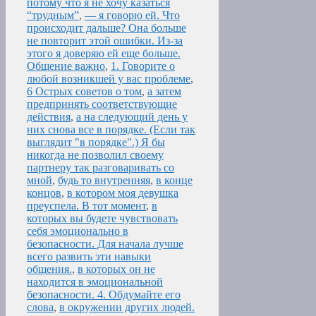
потому что я не хочу казаться
“трудным”
,
— я говорю ей. Что
происходит дальше? Она больше
не повторит этой ошибки. Из-за
этого я доверяю ей еще больше.
Общение важно
,
1. Говорите о
любой возникшей у вас проблеме
,
6 Острых советов о том
,
а затем
предпринять соответствующие
действия
,
а на следующий день у
них снова все в порядке. (Если так
выглядит "в порядке".) Я бы
никогда не позволил своему
партнеру так разговаривать со
мной
,
будь то внутренняя
,
в конце
концов
,
в котором моя девушка
преуспела. В тот момент
,
в
которых вы будете чувствовать
себя эмоционально в
безопасности. Для начала лучше
всего развить эти навыки
общения.
,
в которых он не
находится в эмоциональной
безопасности. 4. Обдумайте его
слова
,
в окружении других людей.