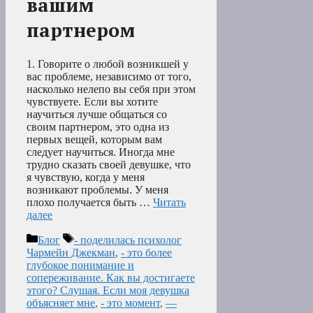
вашим
партнером
1. Говорите о любой возникшей у
вас проблеме, независимо от того,
насколько нелепо вы себя при этом
чувствуете. Если вы хотите
научиться лучше общаться со
своим партнером, это одна из
первых вещей, которым вам
следует научиться. Иногда мне
трудно сказать своей девушке, что
я чувствую, когда у меня
возникают проблемы. У меня
плохо получается быть …
Читать
далее
Рубрики
Метки
Блог
- поделилась психолог
Чармейн Джекман
,
- это более
глубокое понимание и
сопереживание. Как вы достигаете
этого? Слушая. Если моя девушка
объясняет мне
,
- это момент
,
—