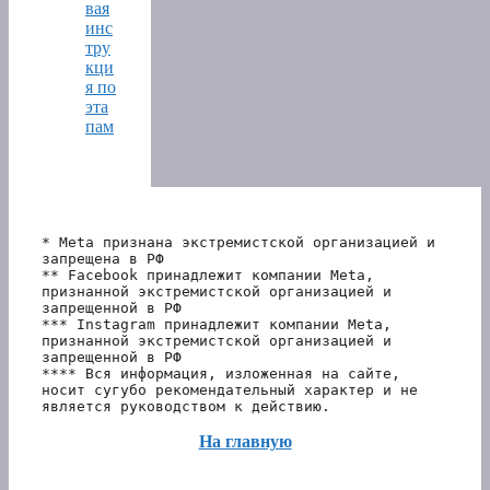
вая
инс
тру
кци
я по
эта
пам
* Meta признана экстремистской организацией и 
запрещена в РФ
** Facebook принадлежит компании Meta, 
признанной экстремистской организацией и 
запрещенной в РФ
*** Instagram принадлежит компании Meta, 
признанной экстремистской организацией и 
запрещенной в РФ 
**** Вся информация, изложенная на сайте, 
носит сугубо рекомендательный характер и не 
является руководством к действию.
На главную