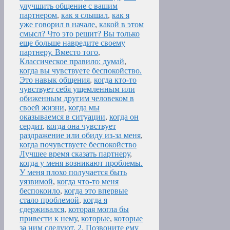
улучшить общение с вашим
партнером
,
как я слышал
,
как я
уже говорил в начале
,
какой в этом
смысл? Что это решит? Вы только
еще больше навредите своему
партнеру. Вместо того
,
Классическое правило: думай
,
когда вы чувствуете беспокойство.
Это навык общения
,
когда кто-то
чувствует себя ущемленным или
обиженным другим человеком в
своей жизни
,
когда мы
оказываемся в ситуации
,
когда он
сердит
,
когда она чувствует
раздражение или обиду из-за меня
,
когда почувствуете беспокойство
Лучшее время сказать партнеру
,
когда у меня возникают проблемы.
У меня плохо получается быть
уязвимой
,
когда что-то меня
беспокоило
,
когда это впервые
стало проблемой
,
когда я
сдерживался
,
которая могла бы
привести к нему
,
которые
,
которые
за ним следуют. 2. Позвоните ему