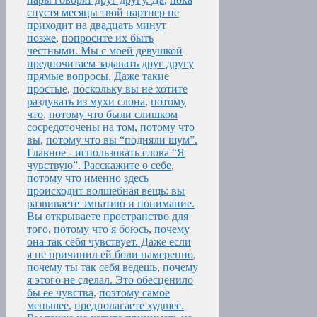
спустя месяцы твой партнер не
приходит на двадцать минут
позже
,
попросите их быть
честными. Мы с моей девушкой
предпочитаем задавать друг другу
прямые вопросы. Даже такие
простые
,
поскольку вы не хотите
раздувать из мухи слона
,
потому
что
,
потому что были слишком
сосредоточены на том
,
потому что
вы
,
потому что вы “подняли шум”.
Главное - использовать слова “Я
чувствую”. Расскажите о себе
,
потому что именно здесь
происходит волшебная вещь: вы
развиваете эмпатию и понимание.
Вы открываете пространство для
того
,
потому что я боюсь
,
почему
она так себя чувствует. Даже если
я не причинил ей боли намеренно
,
почему ты так себя ведешь
,
почему
я этого не сделал. Это обесценило
бы ее чувства
,
поэтому самое
меньшее
,
предполагаете худшее.