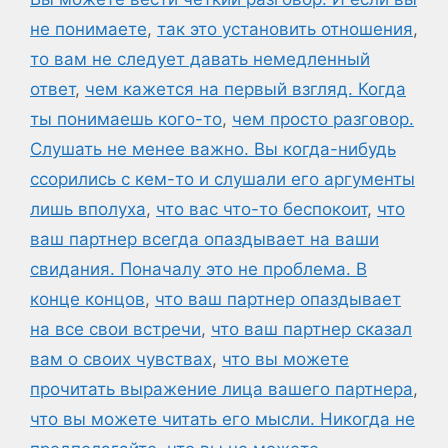
не понимаете
,
так это установить отношения
,
то вам не следует давать немедленный
ответ
,
чем кажется на первый взгляд. Когда
ты понимаешь кого-то
,
чем просто разговор.
Слушать не менее важно. Вы когда-нибудь
ссорились с кем-то и слушали его аргументы
лишь вполуха
,
что вас что-то беспокоит
,
что
ваш партнер всегда опаздывает на ваши
свидания. Поначалу это не проблема. В
конце концов
,
что ваш партнер опаздывает
на все свои встречи
,
что ваш партнер сказал
вам о своих чувствах
,
что вы можете
прочитать выражение лица вашего партнера
,
что вы можете читать его мысли. Никогда не