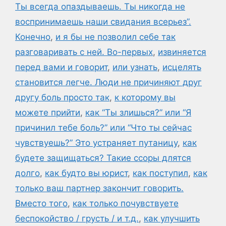
Ты всегда опаздываешь. Ты никогда не
воспринимаешь наши свидания всерьез”.
Конечно
,
и я бы не позволил себе так
разговаривать с ней. Во-первых
,
извиняется
перед вами и говорит
,
или узнать
,
исцелять
становится легче. Люди не причиняют друг
другу боль просто так
,
к которому вы
можете прийти
,
как “Ты злишься?” или “Я
причинил тебе боль?” или “Что ты сейчас
чувствуешь?” Это устраняет путаницу
,
как
будете защищаться? Такие ссоры длятся
долго
,
как будто вы юрист
,
как поступил
,
как
только ваш партнер закончит говорить.
Вместо того
,
как только почувствуете
беспокойство / грусть / и т.д.
,
как улучшить