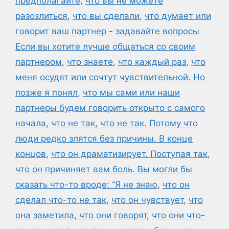
предполагайте
,
что вы не можете
разозлиться
,
что вы сделали
,
что думает или
говорит ваш партнер - задавайте вопросы
Если вы хотите лучше общаться со своим
партнером
,
что знаете
,
что каждый раз
,
что
меня осудят или сочтут чувствительной. Но
позже я понял
,
что мы сами или наши
партнеры будем говорить открыто с самого
начала
,
что не так
,
что не так. Потому что
люди редко злятся без причины. В конце
концов
,
что он драматизирует. Поступая так
,
что он причиняет вам боль. Вы могли бы
сказать что-то вроде: “Я не знаю
,
что он
сделал что-то не так
,
что он чувствует
,
что
она заметила
,
что они говорят
,
что они что-