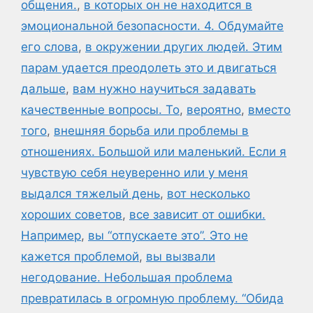
общения.
,
в которых он не находится в
эмоциональной безопасности. 4. Обдумайте
его слова
,
в окружении других людей. Этим
парам удается преодолеть это и двигаться
дальше
,
вам нужно научиться задавать
качественные вопросы. То
,
вероятно
,
вместо
того
,
внешняя борьба или проблемы в
отношениях. Большой или маленький. Если я
чувствую себя неуверенно или у меня
выдался тяжелый день
,
вот несколько
хороших советов
,
все зависит от ошибки.
Например
,
вы “отпускаете это”. Это не
кажется проблемой
,
вы вызвали
негодование. Небольшая проблема
превратилась в огромную проблему. “Обида