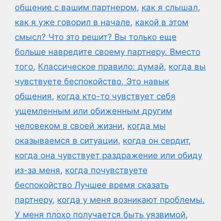
общение с вашим партнером
,
как я слышал
,
как я уже говорил в начале
,
какой в этом
смысл? Что это решит? Вы только еще
больше навредите своему партнеру. Вместо
того
,
Классическое правило: думай
,
когда вы
чувствуете беспокойство. Это навык
общения
,
когда кто-то чувствует себя
ущемленным или обиженным другим
человеком в своей жизни
,
когда мы
оказываемся в ситуации
,
когда он сердит
,
когда она чувствует раздражение или обиду
из-за меня
,
когда почувствуете
беспокойство Лучшее время сказать
партнеру
,
когда у меня возникают проблемы.
У меня плохо получается быть уязвимой
,