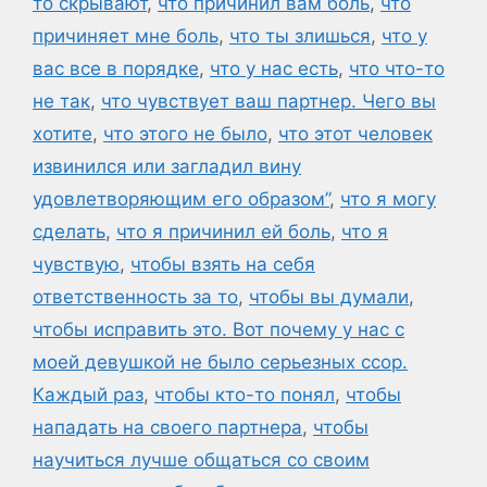
то скрывают
,
что причинил вам боль
,
что
причиняет мне боль
,
что ты злишься
,
что у
вас все в порядке
,
что у нас есть
,
что что-то
не так
,
что чувствует ваш партнер. Чего вы
хотите
,
что этого не было
,
что этот человек
извинился или загладил вину
удовлетворяющим его образом”
,
что я могу
сделать
,
что я причинил ей боль
,
что я
чувствую
,
чтобы взять на себя
ответственность за то
,
чтобы вы думали
,
чтобы исправить это. Вот почему у нас с
моей девушкой не было серьезных ссор.
Каждый раз
,
чтобы кто-то понял
,
чтобы
нападать на своего партнера
,
чтобы
научиться лучше общаться со своим