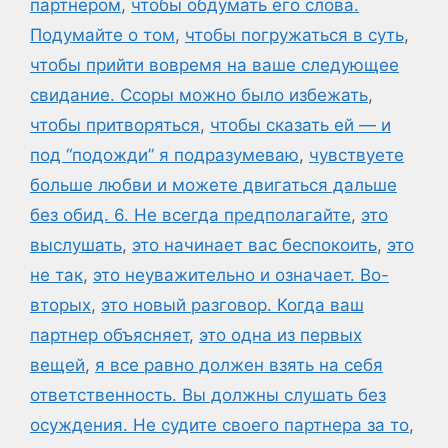
партнером
,
чтобы обдумать его слова.
Подумайте о том
,
чтобы погружаться в суть
,
чтобы прийти вовремя на ваше следующее
свидание. Ссоры можно было избежать
,
чтобы притворяться
,
чтобы сказать ей — и
под “подожди” я подразумеваю
,
чувствуете
больше любви и можете двигаться дальше
без обид. 6. Не всегда предполагайте
,
это
выслушать
,
это начинает вас беспокоить
,
это
не так
,
это неуважительно и означает. Во-
вторых
,
это новый разговор. Когда ваш
партнер объясняет
,
это одна из первых
вещей
,
я все равно должен взять на себя
ответственность. Вы должны слушать без
осуждения. Не судите своего партнера за то
,