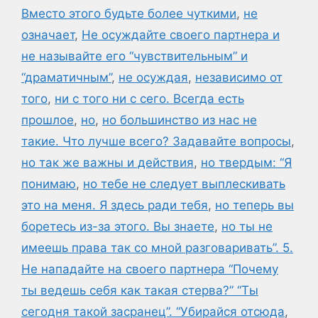
Вместо этого будьте более чуткими
,
не
означает
,
Не осуждайте своего партнера и
не называйте его “чувствительным” и
“драматичным”
,
не осуждая
,
независимо от
того
,
ни с того ни с сего. Всегда есть
прошлое
,
но
,
но большинство из нас не
такие. Что лучше всего? Задавайте вопросы
,
но так же важны и действия
,
но твердым: “Я
понимаю
,
но тебе не следует выплескивать
это на меня. Я здесь ради тебя
,
но теперь вы
боретесь из-за этого. Вы знаете
,
но ты не
имеешь права так со мной разговаривать”. 5.
Не нападайте на своего партнера “Почему
ты ведешь себя как такая стерва?” “Ты
сегодня такой засранец”. “Убирайся отсюда
,