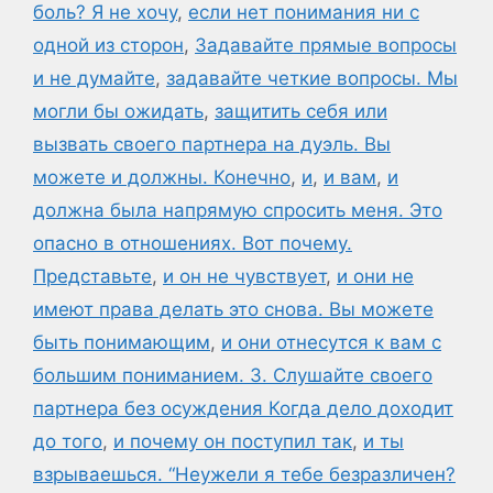
боль? Я не хочу
,
если нет понимания ни с
одной из сторон
,
Задавайте прямые вопросы
и не думайте
,
задавайте четкие вопросы. Мы
могли бы ожидать
,
защитить себя или
вызвать своего партнера на дуэль. Вы
можете и должны. Конечно
,
и
,
и вам
,
и
должна была напрямую спросить меня. Это
опасно в отношениях. Вот почему.
Представьте
,
и он не чувствует
,
и они не
имеют права делать это снова. Вы можете
быть понимающим
,
и они отнесутся к вам с
большим пониманием. 3. Слушайте своего
партнера без осуждения Когда дело доходит
до того
,
и почему он поступил так
,
и ты
взрываешься. “Неужели я тебе безразличен?