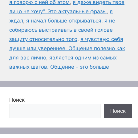
я говорю с ней об этом
,
я даже видеть твое
лицо не хочу”. Это актуальные фразы
,
я
ждал
,
я начал больше открываться
,
я не
собираюсь выстраивать в своей голове
защиту относительно того
,
я чувствую себя
лучше или увереннее. Общение полезно как
для вас лично
,
является одним из самых
важных шагов. Общение - это больше
Поиск
Поиск