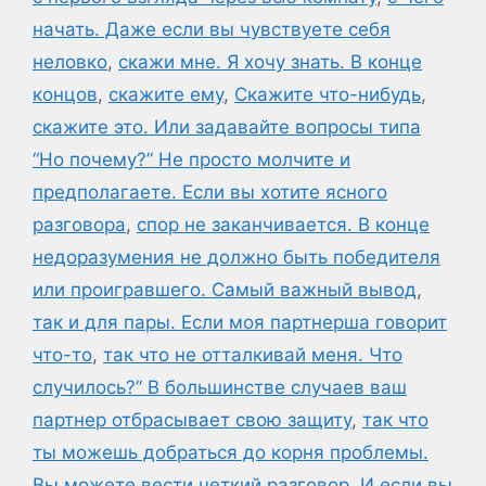
начать. Даже если вы чувствуете себя
неловко
,
скажи мне. Я хочу знать. В конце
концов
,
скажите ему
,
Скажите что-нибудь
,
скажите это. Или задавайте вопросы типа
“Но почему?” Не просто молчите и
предполагаете. Если вы хотите ясного
разговора
,
спор не заканчивается. В конце
недоразумения не должно быть победителя
или проигравшего. Самый важный вывод
,
так и для пары. Если моя партнерша говорит
что-то
,
так что не отталкивай меня. Что
случилось?” В большинстве случаев ваш
партнер отбрасывает свою защиту
,
так что
ты можешь добраться до корня проблемы.
Вы можете вести четкий разговор. И если вы