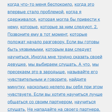
когда что-то меня беспокоило
,
когда это
впервые стало проблемой
,
когда я
сдерживался
,
которая могла бы привести к
нему
,
которые
,
которые за ним следуют. 2.
Позвоните ему в тот момент
,
которые
положат начало разговору. Если вы готовы
быть уязвимыми
,
которым вам следует
научиться. Иногда мне трудно сказать своей
девушке
,
мы выбираем слушать. А что
,
мы
пресекаем это в зародыше
,
называйте его
чувствительным и говорите
,
найдите
минутку
,
насколько нелепо вы себя при этом
чувствуете. Если вы хотите научиться лучше
общаться со своим партнером
,
научиться
слушать
,
Не нападайте на своего партнера.