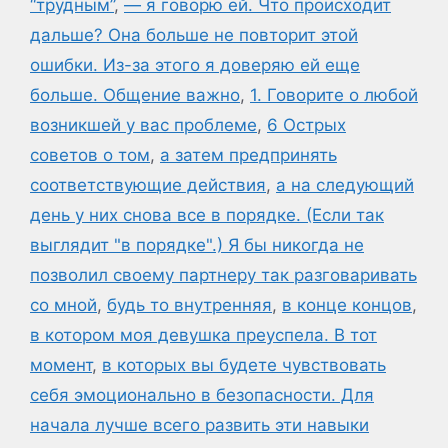
“трудным”
,
— я говорю ей. Что происходит
дальше? Она больше не повторит этой
ошибки. Из-за этого я доверяю ей еще
больше. Общение важно
,
1. Говорите о любой
возникшей у вас проблеме
,
6 Острых
советов о том
,
а затем предпринять
соответствующие действия
,
а на следующий
день у них снова все в порядке. (Если так
выглядит "в порядке".) Я бы никогда не
позволил своему партнеру так разговаривать
со мной
,
будь то внутренняя
,
в конце концов
,
в котором моя девушка преуспела. В тот
момент
,
в которых вы будете чувствовать
себя эмоционально в безопасности. Для
начала лучше всего развить эти навыки