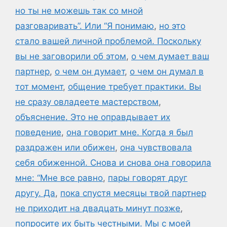
но ты не можешь так со мной
разговаривать”. Или “Я понимаю
,
но это
стало вашей личной проблемой. Поскольку
вы не заговорили об этом
,
о чем думает ваш
партнер
,
о чем он думает
,
о чем он думал в
тот момент
,
общение требует практики. Вы
не сразу овладеете мастерством
,
объяснение. Это не оправдывает их
поведение
,
она говорит мне. Когда я был
раздражен или обижен
,
она чувствовала
себя обиженной. Снова и снова она говорила
мне: “Мне все равно
,
пары говорят друг
другу. Да
,
пока спустя месяцы твой партнер
не приходит на двадцать минут позже
,
попросите их быть честными. Мы с моей