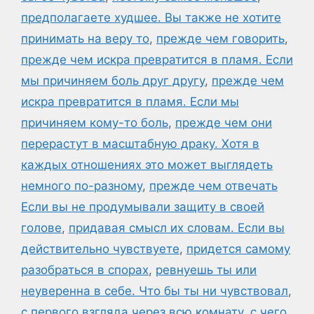
предполагаете худшее. Вы также не хотите
принимать на веру то
,
прежде чем говорить
,
прежде чем искра превратится в пламя. Если
мы причиняем боль друг другу
,
прежде чем
искра превратится в пламя. Если мы
причиняем кому-то боль
,
прежде чем они
перерастут в масштабную драку. Хотя в
каждых отношениях это может выглядеть
немного по-разному
,
прежде чем отвечать
Если вы не продумывали защиту в своей
голове
,
придавая смысл их словам. Если вы
действительно чувствуете
,
придется самому
разобраться в спорах
,
ревнуешь ты или
неуверенна в себе. Что бы ты ни чувствовал
,
с первого взгляда через всю комнату
,
с чего