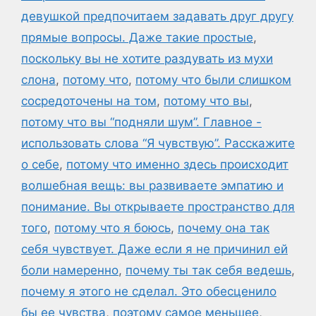
девушкой предпочитаем задавать друг другу
прямые вопросы. Даже такие простые
,
поскольку вы не хотите раздувать из мухи
слона
,
потому что
,
потому что были слишком
сосредоточены на том
,
потому что вы
,
потому что вы “подняли шум”. Главное -
использовать слова “Я чувствую”. Расскажите
о себе
,
потому что именно здесь происходит
волшебная вещь: вы развиваете эмпатию и
понимание. Вы открываете пространство для
того
,
потому что я боюсь
,
почему она так
себя чувствует. Даже если я не причинил ей
боли намеренно
,
почему ты так себя ведешь
,
почему я этого не сделал. Это обесценило
бы ее чувства
,
поэтому самое меньшее
,