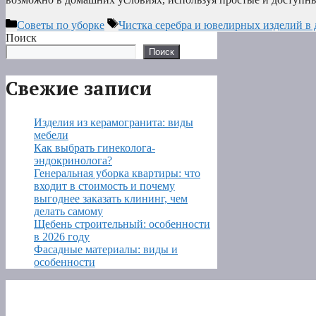
Рубрики
Метки
Советы по уборке
Чистка серебра и ювелирных изделий в
Поиск
Поиск
Свежие записи
Изделия из керамогранита: виды
мебели
Как выбрать гинеколога-
эндокринолога?
Генеральная уборка квартиры: что
входит в стоимость и почему
выгоднее заказать клининг, чем
делать самому
Щебень строительный: особенности
в 2026 году
Фасадные материалы: виды и
особенности