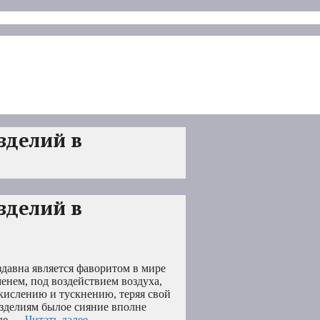
зделий в
зделий в
здавна является фаворитом в мире
енем, под воздействием воздуха,
кислению и тускнению, теряя свой
зделиям былое сияние вполне
ные …
Читать далее