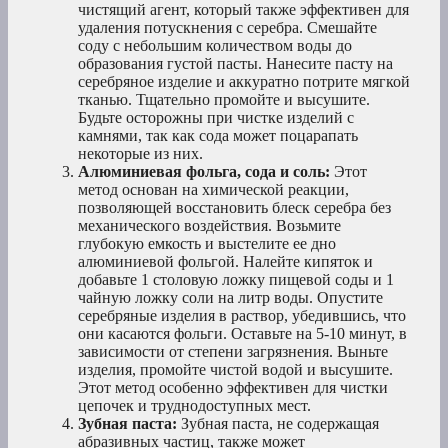
чистящий агент, который также эффективен для
удаления потускнения с серебра. Смешайте
соду с небольшим количеством воды до
образования густой пасты. Нанесите пасту на
серебряное изделие и аккуратно потрите мягкой
тканью. Тщательно промойте и высушите.
Будьте осторожны при чистке изделий с
камнями, так как сода может поцарапать
некоторые из них.
Алюминиевая фольга, сода и соль:
Этот
метод основан на химической реакции,
позволяющей восстановить блеск серебра без
механического воздействия. Возьмите
глубокую емкость и выстелите ее дно
алюминиевой фольгой. Налейте кипяток и
добавьте 1 столовую ложку пищевой соды и 1
чайную ложку соли на литр воды. Опустите
серебряные изделия в раствор, убедившись, что
они касаются фольги. Оставьте на 5-10 минут, в
зависимости от степени загрязнения. Выньте
изделия, промойте чистой водой и высушите.
Этот метод особенно эффективен для чистки
цепочек и труднодоступных мест.
Зубная паста:
Зубная паста, не содержащая
абразивных частиц, также может