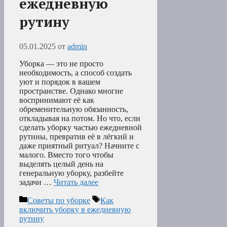
ежедневную
рутину
05.01.2025
от
admin
Уборка — это не просто
необходимость, а способ создать
уют и порядок в вашем
пространстве. Однако многие
воспринимают её как
обременительную обязанность,
откладывая на потом. Но что, если
сделать уборку частью ежедневной
рутины, превратив её в лёгкий и
даже приятный ритуал? Начните с
малого. Вместо того чтобы
выделять целый день на
генеральную уборку, разбейте
задачи …
Читать далее
Рубрики
Метки
Советы по уборке
Как
включить уборку в ежедневную
рутину