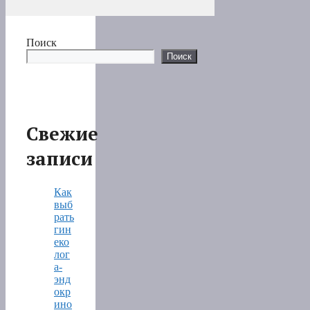
Поиск
Поиск
Свежие
записи
Как
выб
рать
гин
еко
лог
а-
энд
окр
ино