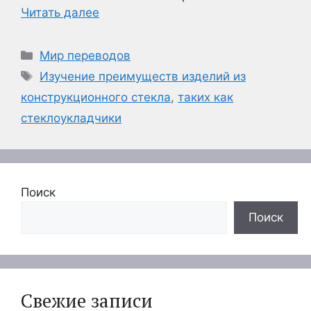
Читать далее
Рубрики
Мир переводов
Метки
Изучение преимуществ изделий из
конструкционного стекла
,
таких как
стеклоукладчики
Поиск
Поиск
Свежие записи