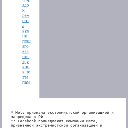
ядо
к
рем
онт
а
кух
ни:
пош
аго
вая
инс
тру
кци
я по
эта
пам
* Meta признана экстремистской организацией и 
запрещена в РФ
** Facebook принадлежит компании Meta, 
признанной экстремистской организацией и 