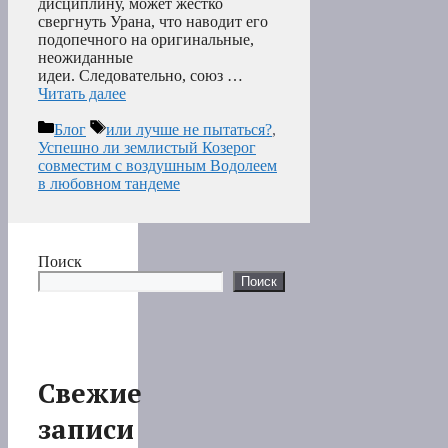
дисциплину, может жестко
свергнуть Урана, что наводит его
подопечного на оригинальные,
неожиданные
идеи. Следовательно, союз …
Читать далее
Рубрики
Метки
Блог
или лучше не пытаться?
,
Успешно ли землистый Козерог
совместим с воздушным Водолеем
в любовном тандеме
Поиск
Поиск
Свежие
записи