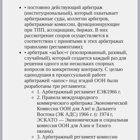
• постоянно действующий арбитраж
(институциональный), который охватывает
арбитражные суды, коллегии арбитров,
арбитражные комиссии, функционирующие
при ТПП, ассоциациях, биржах. В них
рассмотрение споров осуществляется в
соответствии с принятыми в этих арбитражах
правилами (регламентами);
• арбитраж «ааЪос»г (изолированный, разовый,
случайный), который создается каждый раз для
решения одного или нескольких спорных
вопросов по конкретному контракту. С целью
единодушия в процессуальной работе
арбитражей «аапос» под эгидой ООН были
разработаны три регламента:
1. Арбитражный регламент ЕЭК1966 г.
2. Правила международного
коммерческого арбитража Экономической
Комиссии ООН для Ази! и Дальнего
Востока (ЭК АДС) 1966 г. (с 1974 г,
ЭСКАТО — Экономическая и социальная
комиссия ООН для Азии и Тихого
океана).
3. Арбитражный регламент комиссии