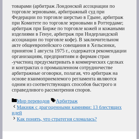
товарами (арбитраж Лондонской ассоциации по
торговле зерновыми, арбитражный суд при
Федерации по торговле шерстью в Гдыне, арбитраж
при Комитете по торговле зерновыми в Роттердаме;
арбитраж при Бирже по торговле кожей и кожаными
изделиями в Генуе, арбитраж при Нидерландской
ассоциации по торговле кофе). В заключительном
акте общеевропейского совещания в Хельсинки,
принятом 1 августа 1975 г., содержатся рекомендации
организациям, предприятиям и фирмам стран
-участниц предусматривать в коммерческих сделках
и контрактах о промышленном сотрудничестве
арбитражные оговорки, полагая, что арбитраж на
основе взаимоприемлемого регламента являются
одним из соответствующих способов быстрого и
справедливого рассмотрения споров.
Рубрики
Метки
Мир переводов
Арбитраж
Макияж с драгоценными камнями: 13 блестящих
идей
Как понять, что стратегия сломалась?