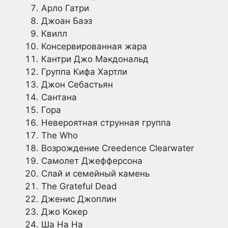
Арло Гатри
Джоан Баэз
Квилл
Консервированная жара
Кантри Джо Макдональд
Группа Кифа Хартли
Джон Себастьян
Сантана
Гора
Невероятная струнная группа
The Who
Возрождение Creedence Clearwater
Самолет Джефферсона
Слай и семейный камень
The Grateful Dead
Дженис Джоплин
Джо Кокер
Ша На На