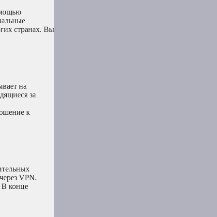
омощью
нальные
огих странах. Вы
ывает на
одящиеся за
ношение к
нительных
 через VPN.
 В конце