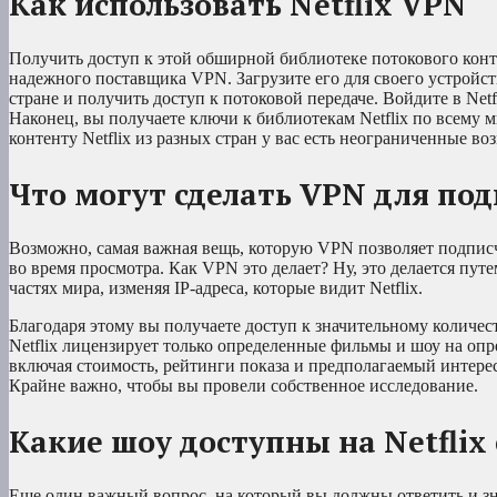
Как использовать Netflix VPN
Получить доступ к этой обширной библиотеке потокового конте
надежного поставщика VPN. Загрузите его для своего устройс
стране и получить доступ к потоковой передаче. Войдите в Net
Наконец, вы получаете ключи к библиотекам Netflix по всему м
контенту Netflix из разных стран у вас есть неограниченные в
Что могут сделать VPN для под
Возможно, самая важная вещь, которую VPN позволяет подписч
во время просмотра. Как VPN это делает? Ну, это делается пу
частях мира, изменяя IP-адреса, которые видит Netflix.
Благодаря этому вы получаете доступ к значительному количес
Netflix лицензирует только определенные фильмы и шоу на опр
включая стоимость, рейтинги показа и предполагаемый интерес
Крайне важно, чтобы вы провели собственное исследование.
Какие шоу доступны на Netfli
Еще один важный вопрос, на который вы должны ответить и зна