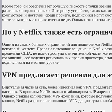
Кроме того, он обеспечивает большую гибкость с точки зрени
различных подключенных к Интернету устройств, таких как иг
компьютеры и ноутбуки, среди прочего, подписчики могут смотр
можете смотреть его практически везде. Однако это не означает
Но у Netflix также есть ограни
Одним из самых больших ограничений для подписчиков Netflix
некоторый контент. Права на потоковое вещание на Netflix раз
пределами США, не имеют доступа к значительной части контен
соглашений, соблюдения региональных правил просмотра, а т
подписчикам на местном уровне.
VPN предлагает решения для э
Виртуальная частная сеть, более известная как VPN, предлага
настроек. В прошлом Netflix пытался заблокировать IP-адреса 
Однако с таким количеством VPN-компаний, которые получают о
концов, Netflix разрешил использовать VPN для доступа к глоб