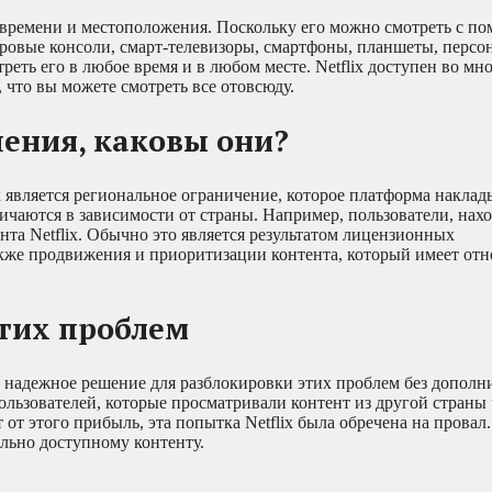
я времени и местоположения. Поскольку его можно смотреть с п
ровые консоли, смарт-телевизоры, смартфоны, планшеты, персо
еть его в любое время и в любом месте. Netflix доступен во мн
, что вы можете смотреть все отовсюду.
чения, каковы они?
 является региональное ограничение, которое платформа наклад
личаются в зависимости от страны. Например, пользователи, нах
та Netflix. Обычно это является результатом лицензионных
акже продвижения и приоритизации контента, который имеет от
тих проблем
ет надежное решение для разблокировки этих проблем без допол
пользователей, которые просматривали контент из другой страны
т этого прибыль, эта попытка Netflix была обречена на провал.
ально доступному контенту.