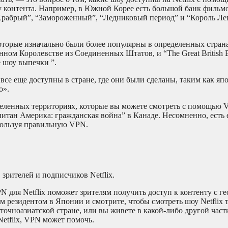
контента. Например, в Южной Корее есть большой банк фильмов
«Храбрый”, “Замороженный”, “Ледниковый период” и “Король Лев
которые изначально были более популярны в определенных страна
ном Королевстве из Соединенных Штатов, и “The Great British B
 шоу выпечки ”.
все еще доступны в стране, где они были сделаны, таким как яп
о».
еделенных территориях, которые вы можете смотреть с помощью 
итан Америка: гражданская война” в Канаде. Несомненно, есть 
спользуя правильную VPN.
рителей и подписчиков Netflix.
N для Netflix поможет зрителям получить доступ к контенту с г
 резидентом в Японии и смотрите, чтобы смотреть шоу Netflix т
очноазиатской стране, или вы живете в какой-либо другой част
etflix, VPN может помочь.