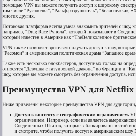
помощью VPN вы можете получить доступ к широкому спектру 
том числе “Русалочка”, “Ральф-разрушитель”, “Белоснежка», 
многих других.
Потоковая платформа всегда умела знакомить зрителей с шоу, 
например, “Drag Race Рупола”, который показывают в Соединен
который известен в Америке как “TheВеликолепное британское
VPN также позволяет зрителям получать доступ к шоу, которые 
“Расомон” и американская политическая драма “Западное крыл
Также есть несколько блокбастеров, доступных только на опр
относятся “Девушка с татуировкой дракона” во Франции и “Кап
шоу, которые вы можете смотреть без ограничения доступа, и
Преимущества VPN для Netflix
Ниже приведены некоторые преимущества VPN для аудитории, з
Доступ к контенту с географическим ограничением.
VP
ограничением. Например, если вы являетесь американским
Соединенных Штатов, которые заблокированы в этой вост
и смотрите, чтобы получить доступ к американским шоу N