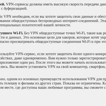
ией.
VPN-сервисы должны иметь высокую скорость передачи дан
 с буферизацией.
lix VPN необходим, если вы хотите защитить свои данные и обес
зовании общедоступных беспроводных интернет-соединений. Эт
отенциальных похитителей вашей личности.
тупного Wi-Fi.
Без VPN общедоступные точки Wi-Fi, такие как р
и и данных. Это основные цели для хакеров, которые хотят укр
асно просматривать общедоступные соединения Wi-Fi и при это
ользуйте VPN-сервис, если хотите защитить более одного конкр
ойствах, даже одновременно. Вам нужно только зарегистрироват
риложение один раз. После этого вы можете начать использоват
дились. Вы можете установить VPN на свой компьютер, смартфон,
но, одним из основных преимуществ использования VPN для про
ать телешоу и фильмы из других стран. Показы не ограничены. К
ом месте, где доступны ваши любимые программы, вы сможете с