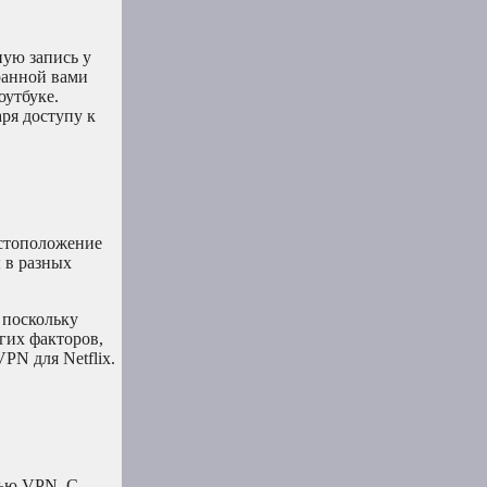
ную запись у
ранной вами
оутбуке.
аря доступу к
естоположение
 в разных
 поскольку
гих факторов,
PN для Netflix.
щью VPN. С