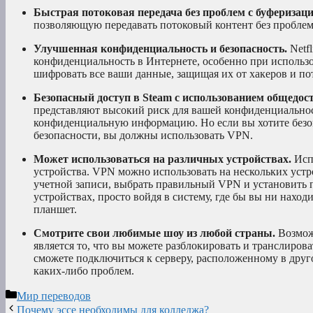
Быстрая потоковая передача без проблем с буферизац
позволяющую передавать потоковый контент без проблем
Улучшенная конфиденциальность и безопасность.
Netf
конфиденциальность в Интернете, особенно при исполь
шифровать все ваши данные, защищая их от хакеров и п
Безопасный доступ в Steam с использованием общедос
представляют высокий риск для вашей конфиденциальност
конфиденциальную информацию. Но если вы хотите безоп
безопасности, вы должны использовать VPN.
Может использоваться на различных устройствах.
Исп
устройства. VPN можно использовать на нескольких устр
учетной записи, выбрать правильный VPN и установить п
устройствах, просто войдя в систему, где бы вы ни нахо
планшет.
Смотрите свои любимые шоу из любой страны.
Возмож
является то, что вы можете разблокировать и транслиров
сможете подключиться к серверу, расположенному в друг
каких-либо проблем.
Рубрики
Мир переводов
Почему эссе необходимы для колледжа?