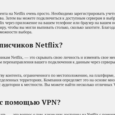
нта на Netflix очень просто. Необходимо зарегистрировать учет
тва. Затем вы можете подключиться к доступным серверам в выб
flix через приложение на вашем телефоне или браузер на вашем н
иру, чтобы вы могли выпивать столько, сколько захотите. Благод
озможности выбора.
писчиков Netflix?
икам Netflix, — это скрывать свою личность и изменять свое м
тем перенаправления вашего подключения к данным через серверы
тву контента, ограниченного по местоположению, на платформе,
еделенных территориях. Компания определяет это на основе мно
 аудитории к местности. Вы можете найти несколько отличных V
x с помощью VPN?
ть, — это вопрос о том, какие шоу доступны на Netflix с помо