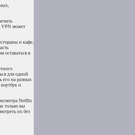
ных,
печить
а VPN может
естораны и кафе,
асть
м оставаться в
етного
ься для одной
ь его на разных
 ноутбук и
смотра Netflix
ак только вы
мотреть их без