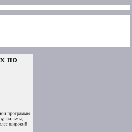
x по
ьной программы
оу, фильмы,
более широкий