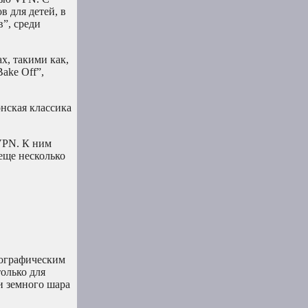
 для детей, в
”, среди
х, такими как,
ake Off”,
онская классика
VPN. К ним
еще несколько
еографическим
олько для
и земного шара