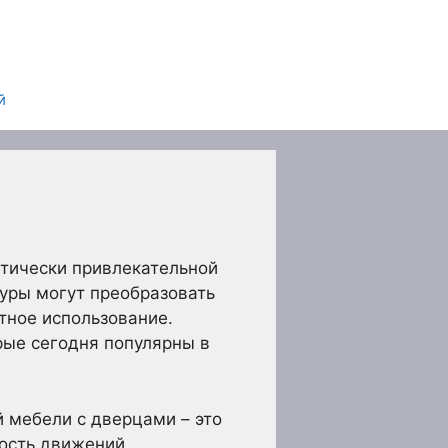
й
етически привлекательной
уры могут преобразовать
тное использование.
орые сегодня популярны в
 мебели с дверцами – это
ость движений,