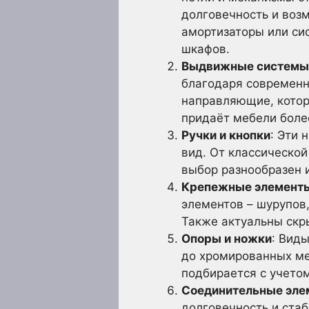
долговечность и воз
амортизаторы или си
шкафов.
Выдвижные системы
благодаря современн
направляющие, кото
придаёт мебели боле
Ручки и кнопки
: Эти
вид. От классической
выбор разнообразен 
Крепежные элемент
элементов – шурупов
Также актуальны скр
Опоры и ножки
: Вид
до хромированных ме
подбирается с учето
Соединительные эле
долговечность и ста