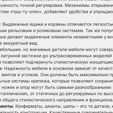
можность точной регулировки. Механизмы открывани
стем «пуш-ту-опен», добавляют удобства и упроща
: Выдвижные ящики и корзины отличаются легкость
ым рельсовым и роликовым системам. Так же попу
рые делают выдвижные элементы незаметными у вн
е аккуратный вид.
 небольшие, но значимые детали мебели могут сове
 латунной застежки до ультрасовременных моделей 
и позволяет подчеркнуть стилистическую концепци
ы
: Надежность мебели в основном зависит от каче
, винтов и уголков. Они должны быть максимально 
ытые системы крепежа, которые позволяют сохранит
ы ножек и опор могут быть самыми разнообразными:
таллических, от статичных до регулируемых по выс
м общего стилистического направления и функциона
менты
: Конфирматы, шканты, шипы – это те детали,
бильность конструкции. Качественные соединитель