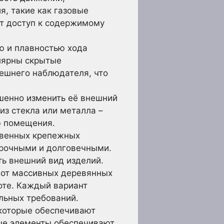
я, такие как газовые
ют доступ к содержимому
ю и плавностью хода
лярны скрытые
ешнего наблюдателя, что
ршенно изменить её внешний
из стекла или металла –
ю помещения.
ственных крепежных
прочными и долговечными.
ь внешний вид изделий.
 от массивных деревянных
оте. Каждый вариант
льных требований.
 которые обеспечивают
ные элементы обеспечивают