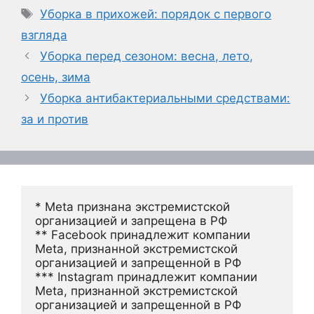
Метки
Уборка в прихожей: порядок с первого
взгляда
Уборка перед сезоном: весна, лето,
осень, зима
Уборка антибактериальными средствами:
за и против
* Meta признана экстремистской 
организацией и запрещена в РФ
** Facebook принадлежит компании 
Meta, признанной экстремистской 
организацией и запрещенной в РФ
*** Instagram принадлежит компании 
Meta, признанной экстремистской 
организацией и запрещенной в РФ 