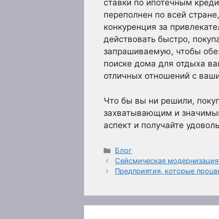
ставки по ипотечным креди
переполнен по всей стране
конкуренция за привлекат
действовать быстро, поку
запрашиваемую, чтобы обез
поиске дома для отдыха ва
отличных отношений с ваш
Что бы вы ни решили, поку
захватывающим и значимым
аспект и получайте удоволь
Рубрики
Блог
Сейсмическая модернизация:
Предприятия, которые процв