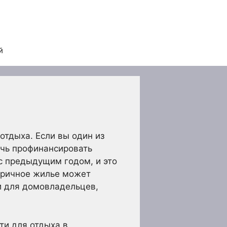
й
отдыха. Если вы один из
очь профинансировать
 с предыдущим годом, и это
торичное жилье может
и для домовладельцев,
ти для отдыха в