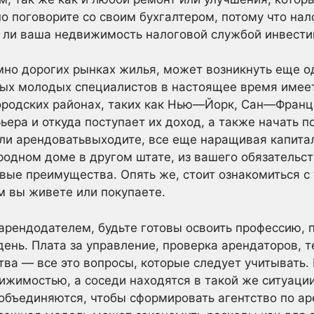
но поговорите со своим бухгалтером, потому что на
ся ли ваша недвижимость налоговой службой инвести
умно дорогих рынках жилья, может возникнуть еще 
рых молодых специалистов в настоящее время имее
городских районах, таких как Нью—Йорк, Сан—Франц
рьера и откуда поступает их доход, а также начать п
или арендоватьвыходите, все еще наращивая капитал
одном доме в другом штате, из вашего обязательст
вые преимущества. Опять же, стоит ознакомиться с
м вы живете или покупаете.
 арендодателем, будьте готовы освоить профессию, 
день. Плата за управление, проверка арендаторов, 
ва — все это вопросы, которые следует учитывать. 
жимостью, а соседи находятся в такой же ситуации
 объединяются, чтобы сформировать агентство по 