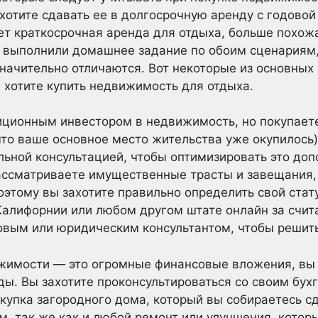
хотите сдавать ее в долгосрочную аренду с годово
дет краткосрочная аренда для отдыха, больше похожа
ы выполнили домашнее задание по обоим сценариям,
значительно отличаются. Вот некоторые из основных
ы хотите купить недвижимость для отдыха.
диционным инвестором в недвижимость, но покупае
что ваше основное место жительства уже окупилось)
льной консультацией, чтобы оптимизировать это до
ссматриваете имущественные трасты и завещания, 
оэтому вы захотите правильно определить свой стат
 Калифорнии или любом другом штате онлайн за счит
овым или юридическим консультантом, чтобы решить
жимости — это огромные финансовые вложения, вы 
ы. Вы захотите проконсультироваться со своим бух
купка загородного дома, который вы собираетесь сд
, так же как и любой ремонт или улучшения, которы