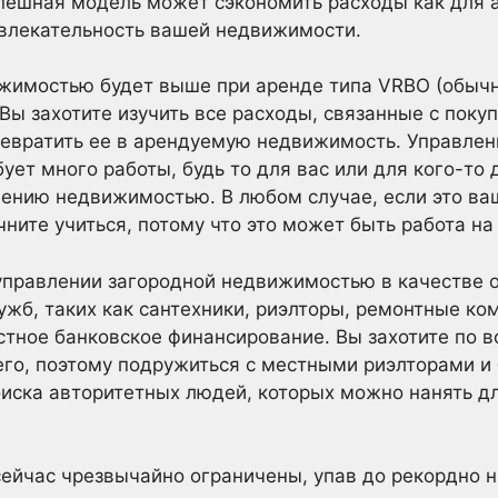
спешная модель может сэкономить расходы как для а
ивлекательность вашей недвижимости.
ижимостью будет выше при аренде типа VRBO (обычн
 Вы захотите изучить все расходы, связанные с пок
ревратить ее в арендуемую недвижимость. Управле
ет много работы, будь то для вас или для кого-то 
ению недвижимостью. В любом случае, если это ва
чните учиться, потому что это может быть работа на
управлении загородной недвижимостью в качестве 
ужб, таких как сантехники, риэлторы, ремонтные ко
тное банковское финансирование. Вы захотите по в
го, поэтому подружиться с местными риэлторами и
иска авторитетных людей, которых можно нанять д
ейчас чрезвычайно ограничены, упав до рекордно н