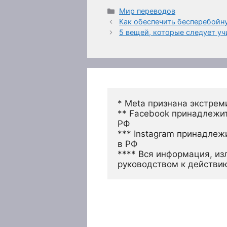
Рубрики
Мир переводов
Как обеспечить бесперебойн
5 вещей, которые следует у
* Meta признана экстрем
** Facebook принадлежит
РФ
*** Instagram принадлеж
в РФ 
**** Вся информация, из
руководством к действи