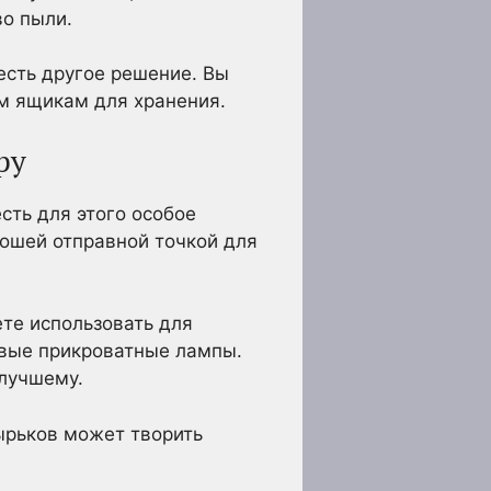
во пыли.
 есть другое решение. Вы
м ящикам для хранения.
ру
сть для этого особое
рошей отправной точкой для
те использовать для
новые прикроватные лампы.
 лучшему.
ырьков может творить