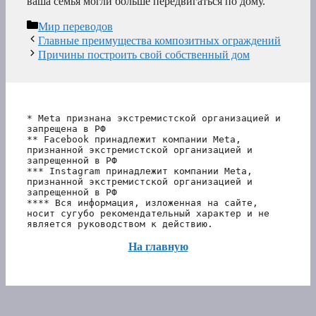
ваша семья могли больше передвигаться по дому.
Рубрики
Мир переводов
Главные преимущества композитных ограждений
Причины построить свой собственный дом
* Meta признана экстремистской организацией и 
запрещена в РФ
** Facebook принадлежит компании Meta, 
признанной экстремистской организацией и 
запрещенной в РФ
*** Instagram принадлежит компании Meta, 
признанной экстремистской организацией и 
запрещенной в РФ 
**** Вся информация, изложенная на сайте, 
носит сугубо рекомендательный характер и не 
является руководством к действию.
На главную