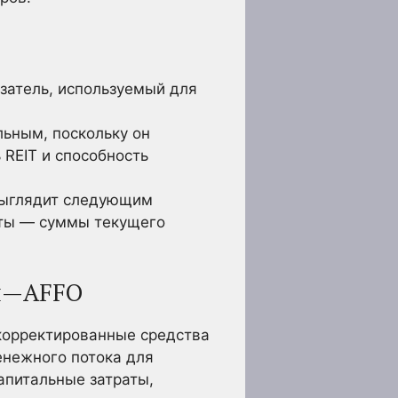
затель, используемый для
льным, поскольку он
REIT и способность
 выглядит следующим
аты — суммы текущего
ий—AFFO
скорректированные средства
денежного потока для
апитальные затраты,