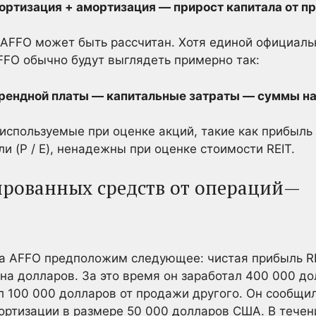
мортизация + амортизация — прирост капитала от 
 AFFO может быть рассчитан. Хотя единой официал
FFO обычно будут выглядеть примерно так:
арендной платы — капитальные затраты — суммы н
используемые при оценке акций, такие как прибыль 
и (P / E), ненадежны при оценке стоимости REIT.
рованных средств от операций—
та AFFO предположим следующее: чистая прибыль RE
на долларов. За это время он заработал 400 000 д
ял 100 000 долларов от продажи другого. Он сообщи
ртизации в размере 50 000 долларов США. В течен