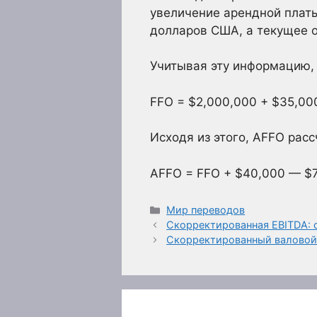
увеличение арендной платы
долларов США, а текущее 
Учитывая эту информацию, 
FFO = $2,000,000 + $35,00
Исходя из этого, AFFO расс
AFFO = FFO + $40,000 — $7
Рубрики
Мир переводов
Скорректированная EBITDA: 
Скорректированный валовой д