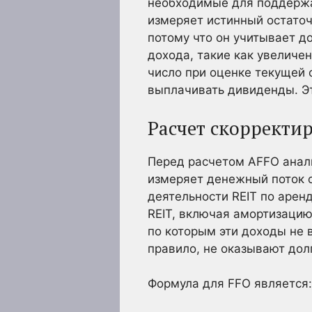
необходимые для поддержа
измеряет истинный остато
потому что он учитывает д
дохода, такие как увеличе
число при оценке текущей 
выплачивать дивиденды. Эт
Расчет скорректи
Перед расчетом AFFO анали
измеряет денежный поток о
деятельности REIT по арен
REIT, включая амортизацию
по которым эти доходы не 
правило, не оказывают дол
Формула для FFO является: