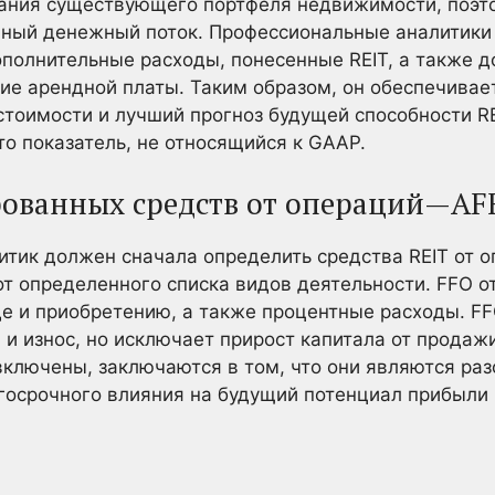
ния существующего портфеля недвижимости, поэто
чный денежный поток. Профессиональные аналитики
ополнительные расходы, понесенные REIT, а также 
ние арендной платы. Таким образом, он обеспечивае
стоимости и лучший прогноз будущей способности R
о показатель, не относящийся к GAAP.
рованных средств от операций—AF
тик должен сначала определить средства REIT от о
т определенного списка видов деятельности. FFO 
де и приобретению, а также процентные расходы. F
 и износ, но исключает прирост капитала от прода
включены, заключаются в том, что они являются ра
госрочного влияния на будущий потенциал прибыли 