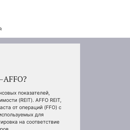
й
й—AFFO?
нсовых показателей,
ости (REIT). AFFO REIT,
аста от операций (FFO) с
 используемых для
тировка на соответствие
ров.