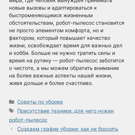
мира, где человек вынужден принимать
новые вызовы и адаптироваться к
быстроменяющимся жизненным
обстоятельствам, робот-пылесос становится
не просто элементом комфорта, но и
фактором, который повышает качество
жизни, освобождает время для важных дел
и хобби. Больше не нужно тратить силы и
время на рутину — робот-пылесос заботится
о чистоте, а мы можем обратить внимание
на более важные аспекты нашей жизни,
живя дольше и более счастливо.
Рубрики
Советы по уборке
Метки
Присутствие техники: для чего нужен
робот-пылесос
Создаем график уборки: как не бросить