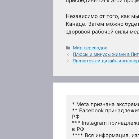
присоединятся к этой проф
Независимо от того, как м
Канаде. Затем можно будет
здоровой рабочей силы мед
Рубрики
Мир переводов
Плюсы и минусы жизни в Пит
Является ли дизайн интерье
* Meta признана экстрем
** Facebook принадлежит
РФ
*** Instagram принадлеж
в РФ 
**** Вся информация, из