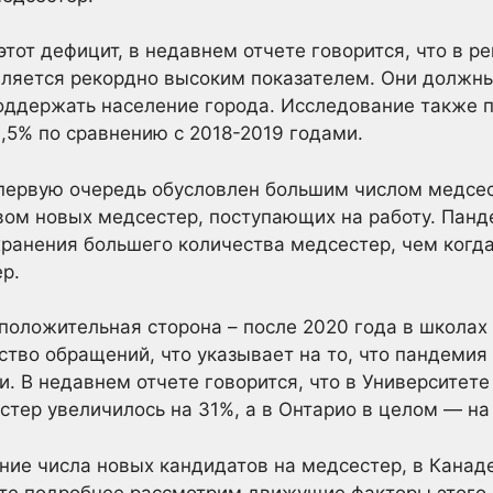
тот дефицит, в недавнем отчете говорится, что в р
вляется рекордно высоким показателем. Они должны
оддержать население города. Исследование также п
1,5% по сравнению с 2018-2019 годами.
 первую очередь обусловлен большим числом медсес
вом новых медсестер, поступающих на работу. Панд
ранения большего количества медсестер, чем когда
р.
положительная сторона – после 2020 года в школах 
ство обращений, что указывает на то, что пандеми
и. В недавнем отчете говорится, что в Университет
стер увеличилось на 31%, а в Онтарио в целом — на 
ение числа новых кандидатов на медсестер, в Кана
йте подробнее рассмотрим движущие факторы этого