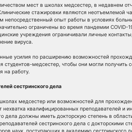
личеством мест в школах медсестер, в недавнем от
 Клинические стажировки являются неотъемлемой ча
м непосредственный опыт работы в условиях больн
начительно ограничены во время пандемии COVID-19
цинские учреждения ограничивали личные контакты
ение вируса.
ные усилия по расширению возможностей прохожд
я студентов-медсестер, чтобы они могли получить
я на работу.
елей сестринского дела
 школах медсестер или возможностей для прохожден
т нехватка квалифицированных преподавателей и ин
о дела должны иметь докторскую степень в области
реподавателей сестринского дела с докторскими ст
оров наук, поступающих в академию сестринского д