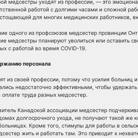
рой медсестры уходят из профессии, — это эмоциона
тственной работой с долгими часами и сложной раб
истощающей для многих медицинских работников, в
ие одного из профсоюзов медсестер провинции Онт
ие медсестры планируют уволиться или оставить с
ых с работой во время COVID-19.
ержанию персонала
т из своей профессии, потому что усилия больниц и
лись недостаточно эффективными, чтобы удержать 
в оплате труда разных медсестер.
витель Канадской ассоциации медсестер подчеркивае
омах долгосрочного ухода, не получают такой же к
ольницах. Кроме того, стимулы для работы в сельс
дсестер жить и работать там. Это приводит к нехва