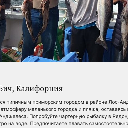
Бич, Калифорния
тся типичным приморским городом в районе Лос-Ан
 атмосферу маленького городка и пляжа, оставаяс
Анджелеса. Попробуйте чартерную рыбалку в Редон
тро на воде. Предпочитаете плавать самостоятельн