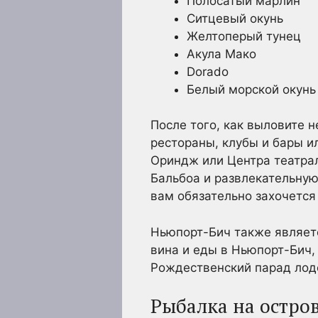
Полосатый марлин
Ситцевый окунь
Желтоперый тунец
Акула Мако
Dorado
Белый морской окунь
После того, как выловите 
рестораны, клубы и бары 
Ориндж или Центра театрал
Бальбоа и развлекательную 
вам обязательно захочется
Ньюпорт-Бич также являет
вина и еды в Ньюпорт-Бич,
Рождественский парад лодо
Рыбалка на остро