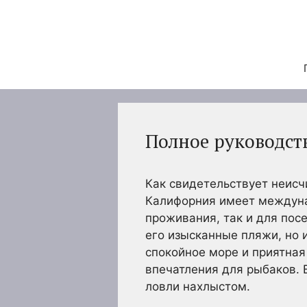
Перейти
к
содержимому
Полное руководст
Как свидетельствует неисч
Калифорния имеет междуна
проживания, так и для пос
его изысканные пляжи, но 
спокойное море и приятная
впечатления для рыбаков. 
ловли нахлыстом.