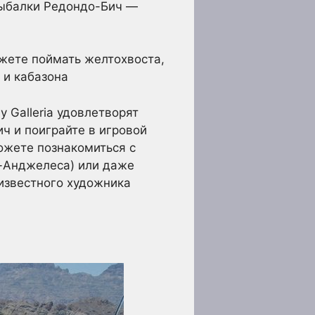
 рыбалки Редондо-Бич —
жете поймать желтохвоста,
а и кабазона
y Galleria удовлетворят
ч и поиграйте в игровой
ожете познакомиться с
с-Анджелеса) или даже
 известного художника