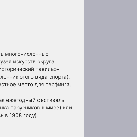
ить многочисленные
зея искусств округа
исторический павильон
лонник этого вида спорта),
естное место для серфинга.
как ежегодный фестиваль
нка парусников в мире) или
 в 1908 году).