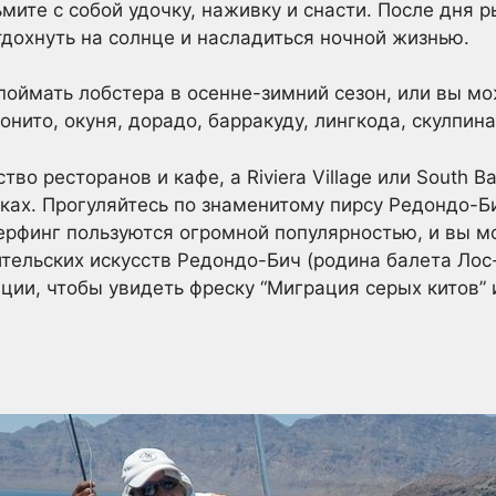
ьмите с собой удочку, наживку и снасти. После дня
тдохнуть на солнце и насладиться ночной жизнью.
оймать лобстера в осенне-зимний сезон, или вы мо
бонито, окуня, дорадо, барракуду, лингкода, скулпин
о ресторанов и кафе, а Riviera Village или South Ba
ках. Прогуляйтесь по знаменитому пирсу Редондо-Би
ерфинг пользуются огромной популярностью, и вы м
ительских искусств Редондо-Бич (родина балета Ло
нции, чтобы увидеть фреску “Миграция серых китов”