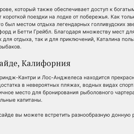
рове, который также обеспечивает доступ к богаты
т короткой поездки на лодке от побережья. Как толь
то был местом отдыха легендарных голливудских звез
орд и Бетти Грейбл. Благодаря множеству мест дл
к для отдыха, так и для приключений, Каталина поль
рыбаков.
айде, Калифорния
риндж-Кантри и Лос-Анджелеса находится прекрас
остатка в невероятных пляжах, водных видах спорта
чное место для бронирования рыболовного чартера,
льные капитаны.
айде вы можете встретить разнообразную донную р