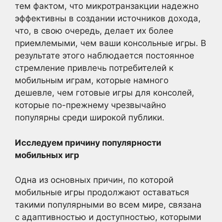
тем фактом, что микротранзакции надежно
эффективны в создании источников дохода,
что, в свою очередь, делает их более
приемлемыми, чем ваши консольные игры. В
результате этого наблюдается постоянное
стремление привлечь потребителей к
мобильным играм, которые намного
дешевле, чем готовые игры для консолей,
которые по-прежнему чрезвычайно
популярны среди широкой публики.
Исследуем причину популярности
мобильных игр
Одна из основных причин, по которой
мобильные игры продолжают оставаться
такими популярными во всем мире, связана
с адаптивностью и доступностью, которыми