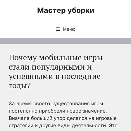
Перейти
Мастер уборки
к
содержимому
Меню
Почему мобильные игры
стали популярными и
успешными в последние
годы?
За время своего существования игры
постепенно приобрели новое значение.
Вначале больший упор делался на игровые
стратегии и другие виды деятельности. Это