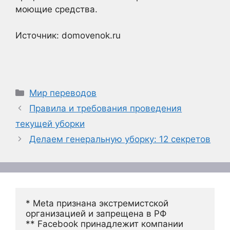
моющие средства.
Источник: domovenok.ru
Рубрики
Мир переводов
Правила и требования проведения
текущей уборки
Делаем генеральную уборку: 12 секретов
* Meta признана экстремистской 
организацией и запрещена в РФ
** Facebook принадлежит компании 