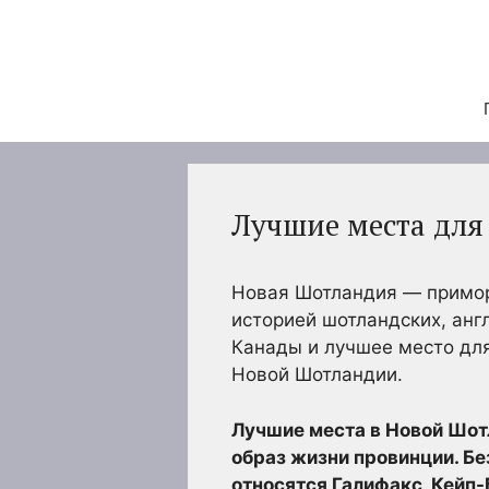
Перейти
к
содержимому
Лучшие места для
Новая Шотландия — приморс
историей шотландских, анг
Канады и лучшее место для
Новой Шотландии.
Лучшие места в Новой Шотл
образ жизни провинции. Бе
относятся Галифакс, Кейп-Б