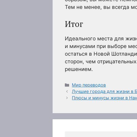
Тем не менее, вы всегда м
Итог
Идеального места для жизн
и минусами при выборе мес
остаться в Новой Шотланди
сторон, чем отрицательных
решением.
Рубрики
Мир переводов
Лучшие города для жизни в 
Плюсы и минусы жизни в Нан