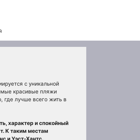
й
иируется с уникальной
самые красивые пляжи
, где лучше всего жить в
ть, характер и спокойный
т. К таким местам
нс и Уэст-Хантс.