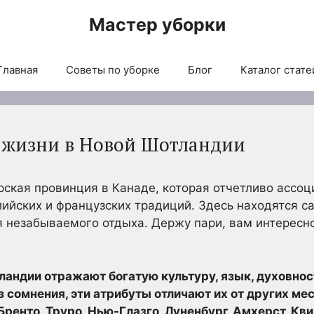
Мастер уборки
Главная
Советы по уборке
Блог
Каталог стате
 жизни в Новой Шотландии
кая провинция в Канаде, которая отчетливо ассоц
лийских и французских традиций. Здесь находятся 
 незабываемого отдыха. Держу пари, вам интересно
андии отражают богатую культуру, язык, духовнос
з сомнения, эти атрибуты отличают их от других мес
ренто, Труро, Нью-Глазго, Луненбург, Амхерст, Кви