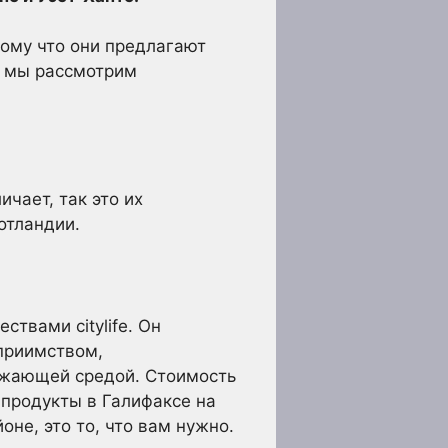
тому что они предлагают
ье мы рассмотрим
чает, так это их
отландии.
твами citylife. Он
приимством,
ужающей средой. Стоимость
 продукты в Галифаксе на
не, это то, что вам нужно.