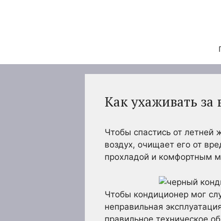
Перейти
к
содержимому
Как ухаживать з
Чтобы спастись от летней 
воздух, очищает его от вр
прохладой и комфортным м
Чтобы кондиционер мог слу
неправильная эксплуатаци
правильное техническое об