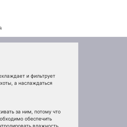
й
охлаждает и фильтрует
ухоты, а наслаждаться
вать за ним, потому что
еобходимо обеспечить
нтролировать влажность,