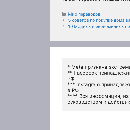
Рубрики
Мир переводов
5 советов по покупке дома 
10 Модных и экономичных п
* Meta признана экстрем
** Facebook принадлежит
РФ
*** Instagram принадлеж
в РФ 
**** Вся информация, из
руководством к действи