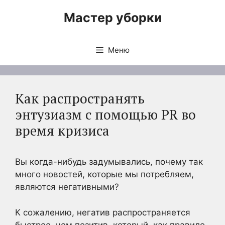
Перейти
Мастер уборки
к
содержимому
Меню
Как распространять
энтузиазм с помощью PR во
время кризиса
Вы когда-нибудь задумывались, почему так
много новостей, которые мы потребляем,
являются негативными?
К сожалению, негатив распространяется
быстрее, чем позитив, который, как правило,