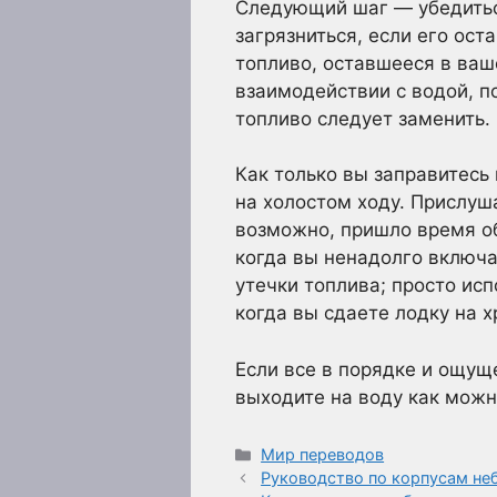
Следующий шаг — убедиться
загрязниться, если его ост
топливо, оставшееся в ваш
взаимодействии с водой, по
топливо следует заменить.
Как только вы заправитесь 
на холостом ходу. Прислуш
возможно, пришло время об
когда вы ненадолго включа
утечки топлива; просто исп
когда вы сдаете лодку на х
Если все в порядке и ощущ
выходите на воду как можн
Рубрики
Мир переводов
Руководство по корпусам не