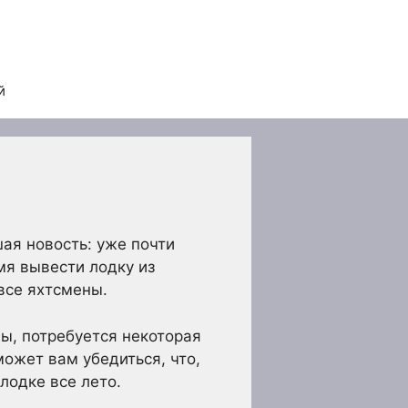
й
ая новость: уже почти
емя вывести лодку из
все яхтсмены.
мы, потребуется некоторая
может вам убедиться, что,
лодке все лето.