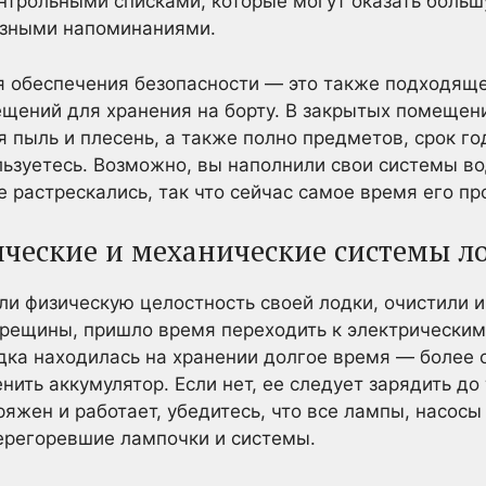
нтрольными списками, которые могут оказать боль
езными напоминаниями.
я обеспечения безопасности — это также подходяще
щений для хранения на борту. В закрытых помещен
 пыль и плесень, а также полно предметов, срок го
льзуетесь. Возможно, вы наполнили свои системы 
е растрескались, так что сейчас самое время его пр
ические и механические системы л
ли физическую целостность своей лодки, очистили и
трещины, пришло время переходить к электрически
дка находилась на хранении долгое время — более 
нить аккумулятор. Если нет, ее следует зарядить до 
ряжен и работает, убедитесь, что все лампы, насосы
ерегоревшие лампочки и системы.