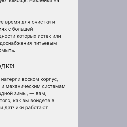
шую помощь. Наклейки на
е время для очистки и
иях с большей
дности которых истек или
водоснабжения питьевым
омыть.
одки
 натерли воском корпус,
м и механическим системам
одной зимы, — вам,
того, как вы войдете в
 и датчики работают