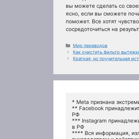
вы можете сделать со своей
ясно, если вы сможете почи
поможет. Все хотят чувств
сосредоточиться на результ
Рубрики
Мир переводов
Как очистить фильтр вытяж
Краткая, но поучительная и
* Meta признана экстрем
** Facebook принадлежит
РФ
*** Instagram принадлеж
в РФ 
**** Вся информация, из