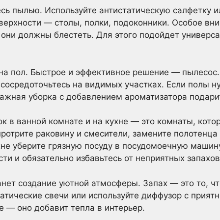
ь пылью. Используйте антистатическую салфетку и
верхности — столы, полки, подоконники. Особое вн
они должны блестеть. Для этого подойдет универс
на пол. Быстрое и эффективное решение — пылесос. 
 сосредоточьтесь на видимых участках. Если полы 
ажная уборка с добавлением ароматизатора подарит
ок в ванной комнате и на кухне — это комнаты, кото
протрите раковину и смесители, замените полотенца
хне уберите грязную посуду в посудомоечную машину
ти и обязательно избавьтесь от неприятных запахов
ет создание уютной атмосферы. Запах — это то, ч
атические свечи или используйте диффузор с прият
 — оно добавит тепла в интерьер.