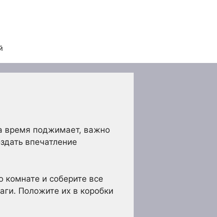
й
да время поджимает, важно
оздать впечатление
о комнате и соберите все
аги. Положите их в коробки