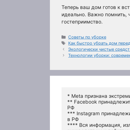
Теперь ваш дом готов к вст
идеально. Важно помнить, 
гостеприимство.
Рубрики
Советы по уборке
Метки
Как быстро убрать дом пере
Экологически чистые средст
Технологии уборки: совреме
* Meta признана экстрем
** Facebook принадлежит
РФ
*** Instagram принадлеж
в РФ 
**** Вся информация, из