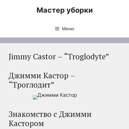
Перейти
Мастер уборки
к
содержимому
Меню
Jimmy Castor – “Troglodyte”
Джимми Кастор –
“Троглодит”
Знакомство с Джимми
Кастором