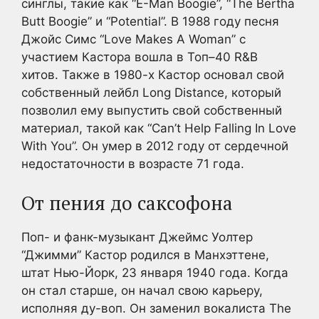
синглы, такие как “E-Man Boogie”, “The Bertha
Butt Boogie” и “Potential”. В 1988 году песня
Джойс Симс “Love Makes A Woman” с
участием Кастора вошла в Топ–40 R&B
хитов. Также в 1980-х Кастор основал свой
собственный лейбл Long Distance, который
позволил ему выпустить свой собственный
материал, такой как “Can’t Help Falling In Love
With You”. Он умер в 2012 году от сердечной
недостаточности в возрасте 71 года.
От пения до саксофона
Поп- и фанк-музыкант Джеймс Уолтер
“Джимми” Кастор родился в Манхэттене,
штат Нью-Йорк, 23 января 1940 года. Когда
он стал старше, он начал свою карьеру,
исполняя ду-воп. Он заменил вокалиста The