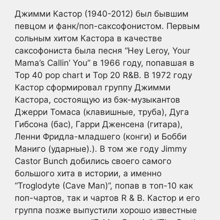
Джимми Кастор (1940-2012) был бывшим
певцом и фанк/поп-саксофонистом. Первым
сольным хитом Кастора в качестве
саксофониста была песня “Hey Leroy, Your
Mama’s Callin’ You” в 1966 году, попавшая в
Top 40 pop chart и Top 20 R&B. В 1972 году
Кастор сформировал группу Джимми
Кастора, состоящую из бэк-музыкантов
Джерри Томаса (клавишные, труба), Дуга
Гибсона (бас), Гарри Дженсена (гитара),
Ленни Фридла-младшего (конги) и Бобби
Маниго (ударные).). В том же году Jimmy
Castor Bunch добились своего самого
большого хита в истории, а именно
“Troglodyte (Cave Man)”, попав в топ-10 как
поп-чартов, так и чартов R & B. Кастор и его
группа позже выпустили хорошо известные