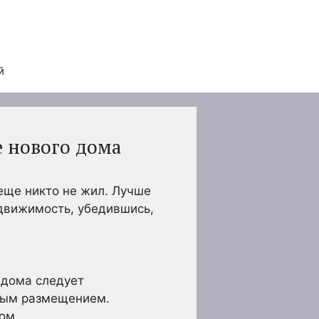
й
 нового дома
еще никто не жил. Лучше
движимость, убедившись,
 дома следует
йным размещением.
ом.