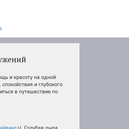
й
ружений
ощь и красоту на одной
 спокойствия и глубокого
иться в путешествие по
айвинга
). Голубая дыра