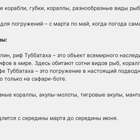
 корабли, губки, кораллы, разнообразные виды рыб
ля погружений – с марта по май, когда погода сама
ны:
ин, риф Туббатаха – это объект всемирного насле
фов в мире. Здесь обитают сотни видов рыб, коралло
фе Туббатаха – это погружение в настоящий подводн
 только на сафари-боте.
ные кораллы, акулы-молоты, тигровые акулы, манты
длится с середины марта до середины июня.