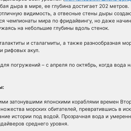
бая дыра в мире, ее глубина достигает 202 метров.
 отличную видимость, а отвесные стены дыры созд
тся чемпионаты мира по фридайвингу, но даже начи
ружаясь на небольшие глубины вдоль стенок.
алактиты и сталагмиты, а также разнообразная мо
и рифовых акул.
ля погружений – с апреля по октябрь, когда вода н
ы:
оими затонувшими японскими кораблями времен Втор
ножества морских обитателей, превратившись в ис
ание истории под водой. Прозрачная вода и умерен
дайверов среднего уровня.