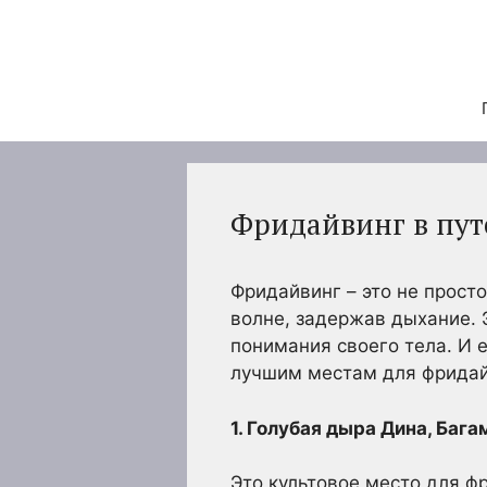
Перейти
к
содержимому
Фридайвинг в пут
Фридайвинг – это не просто
волне, задержав дыхание. 
понимания своего тела. И 
лучшим местам для фридай
1. Голубая дыра Дина, Бага
Это культовое место для ф