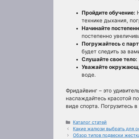
Пройдите обучение:
Н
технике дыхания, пог
Начинайте постепенн
постепенно увеличив
Погружайтесь с парт
будет следить за вам
Слушайте свое тело:
Уважайте окружающ
воде.
Фридайвинг – это удивител
наслаждайтесь красотой п
виде спорта. Погрузитесь в
Рубрики
Каталог статей
Какие жалюзи выбрать для о
Обзор типов подвески жестк