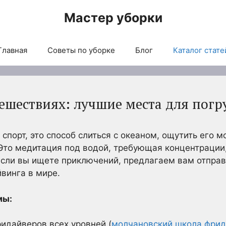
Мастер уборки
Главная
Советы по уборке
Блог
Каталог стате
ешествиях: лучшие места для пог
 спорт, это способ слиться с океаном, ощутить его м
Это медитация под водой, требующая концентрации,
если вы ищете приключений, предлагаем вам отправ
винга в мире.
мы:
ридайверов всех уровней (
молчановский школа фрид