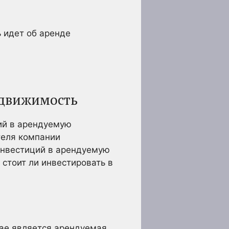
 идет об аренде
едвижимость
ций в арендуемую
теля компании
инвестиций в арендуемую
 стоит ли инвестировать в
чае является арендуемая