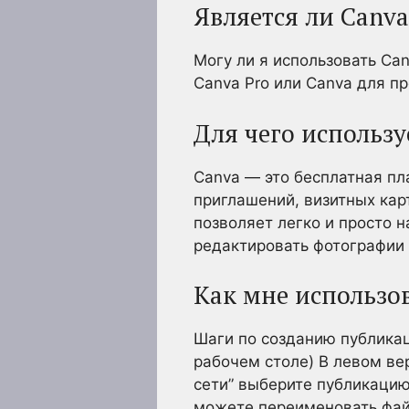
Является ли Canv
Могу ли я использовать Ca
Canva Pro или Canva для п
Для чего использу
Canva — это бесплатная пл
приглашений, визитных карт
позволяет легко и просто 
редактировать фотографии 
Как мне использов
Шаги по созданию публикац
рабочем столе) В левом ве
сети” выберите публикацию 
можете переименовать фай