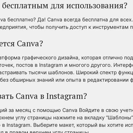
a бесплатным для использования?
nva бесплатно? Да! Canva всегда бесплатна для всех
редприятия, чтобы получить доступ к инструментам п
ется Canva?
атформа графического дизайна, которая отлично по
очек, постов в Instagram и многого другого. Интер
настраивать тысячи шаблонов. Широкий спектр функ
без обширных знаний или опыта в редактировании 
ать Canva в Instagram?
ий за месяц с помощью Canva Войдите в свою учетн
рхнем углу страницы нажмите на вкладку “Шаблоны”
в Instagram. Выберите макет, который вы хотите ис
л в правом верхнем углу страницы.