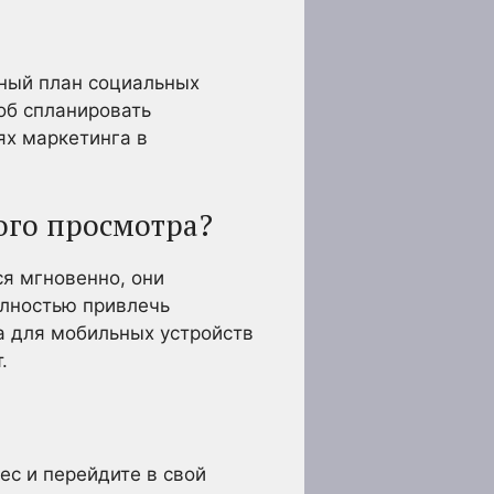
чный план социальных
об спланировать
ях маркетинга в
ого просмотра?
ся мгновенно, они
олностью привлечь
на для мобильных устройств
.
ес и перейдите в свой