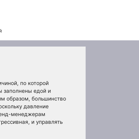
й
чиной, по которой
ы заполнены едой и
им образом, большинство
оскольку давление
 бренд-менеджерам
грессивная, и управлять