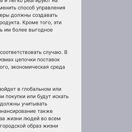
ы и легко реагируют на
менить способ управления
жеры должны создавать
одукта. Кроме того, эти
ть им более выгодное
соответствовать случаю. В
низмах цепочки поставок
ого, экономическая среда
зойдет в глобальном или
и покупки или будут искать
 должны учитывать
инансирование также
аза жизни людей во всем
городской образ жизни