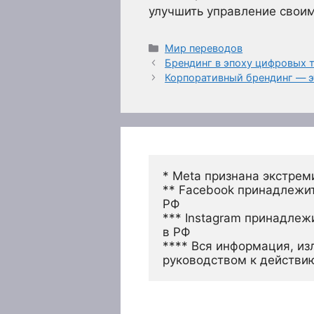
улучшить управление свои
Рубрики
Мир переводов
Брендинг в эпоху цифровых 
Корпоративный брендинг — э
* Meta признана экстрем
** Facebook принадлежит
РФ
*** Instagram принадлеж
в РФ 
**** Вся информация, из
руководством к действи