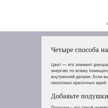
Перейти
к
содержимому
Четыре способа н
Цвет — это элемент декора
энергию по всему помещен
внутренний дворик. Если в
несколько красочных идей:
Добавьте подушки
Подушки – это такой униве