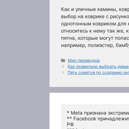
Как и уличные камины, ков
выбор на коврике с рисунк
однотонным ковриком для н
относитесь к нему так же,
пятна, которые могут попа
например, полиэстер, бамб
Рубрики
Мир переводов
Как правильно выбрать дива
Пять советов по созданию ин
* Meta признана экстрем
** Facebook принадлежит
РФ