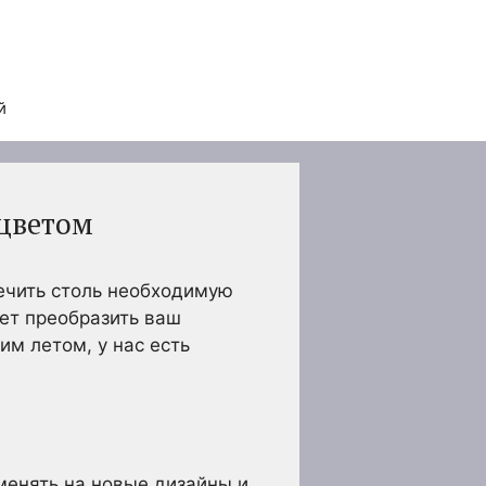
й
 цветом
ечить столь необходимую
ет преобразить ваш
м летом, у нас есть
менять на новые дизайны и