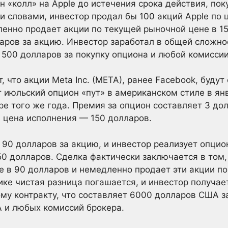
 «колл» на Apple до истечения срока действия, пок
и словами, инвестор продал бы 100 акций Apple по 
енно продает акции по текущей рыночной цене в 15
аров за акцию. Инвестор заработал в общей сложно
500 долларов за покупку опциона и любой комиссии
, что акции Meta Inc. (META), ранее Facebook, буду
 июльский опцион «пут» в американском стиле в янв
ре того же года. Премия за опцион составляет 3 дол
а цена исполнения — 150 долларов.
 90 долларов за акцию, и инвестор реализует опцион
50 долларов. Сделка фактически заключается в том,
е в 90 долларов и немедленно продает эти акции по
ике чистая разница погашается, и инвестор получае
му контракту, что составляет 6000 долларов США з
 и любых комиссий брокера.