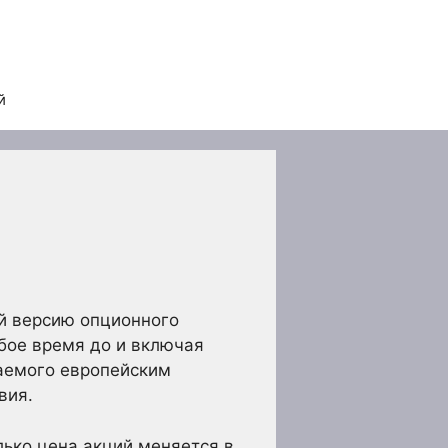
й
ой версию опционного
бое время до и включая
ваемого европейским
вия.
лько цена акций меняется в