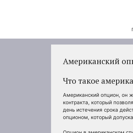
Перейти
к
содержимому
Американский оп
Что такое америк
Американский опцион, он ж
контракта, который позвол
день истечения срока дейс
опционом, который допуска
Опцион в американском сти