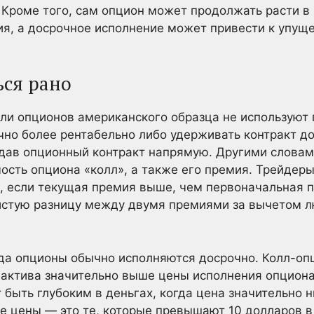
 Кроме того, сам опцион может продолжать расти в
вия, а досрочное исполнение может привести к упу
ься рано
ели опционов американского образца не используют
чно более рентабельно либо удерживать контракт до
одав опционный контракт напрямую. Другими словам
ость опциона «колл», а также его премия. Трейдеры
, если текущая премия выше, чем первоначальная 
чистую разницу между двумя премиями за вычетом л
гда опционы обычно исполняются досрочно. Колл-оп
 актива значительно выше цены исполнения опцион
 быть глубоким в деньгах, когда цена значительно 
е цены — это те, которые превышают 10 долларов в 