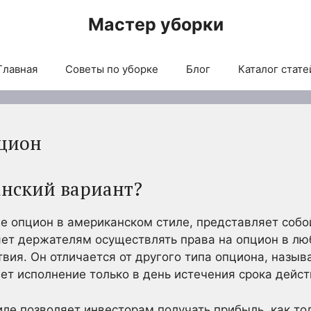
Мастер уборки
Главная
Советы по уборке
Блог
Каталог стате
цион
анский вариант?
е опцион в американском стиле, представляет соб
яет держателям осуществлять права на опцион в лю
твия. Он отличается от другого типа опциона, назы
ет исполнение только в день истечения срока дейст
ле позволяет инвесторам получать прибыль, как то