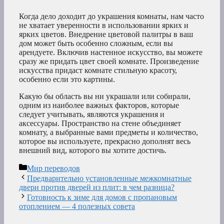
Когда дело доходит до украшения комнаты, нам часто
не хватает уверенности в использовании ярких и
ярких цветов. Внедрение цветовой палитры в ваш
дом может быть особенно сложным, если вы
арендуете. Включив настенное искусство, вы можете
сразу же придать цвет своей комнате. Произведение
искусства придаст комнате стильную красоту,
особенно если это картины.
Какую бы область вы ни украшали или собирали,
одним из наиболее важных факторов, которые
следует учитывать, являются украшения и
аксессуары. Пространство на стене объединяет
комнату, а выбранные вами предметы и количество,
которое вы используете, прекрасно дополнят весь
внешний вид, которого вы хотите достичь.
Рубрики
Мир переводов
Предварительно установленные межкомнатные
двери против дверей из плит: в чем разница?
Готовность к зиме для домов с пропановым
отоплением — 4 полезных совета