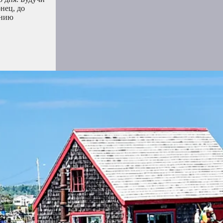
нец, до
анию