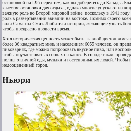
остановкой на I-95 перед тем, как вы доберетесь до Канады. Б
качестве остановки для отдыха, однако многие упускают из ви
важную роль во Второй мировой войне, поскольку в 1941 году 
роль в развертывании авиации на востоке. Помимо своего вое
воли Саманты Смит. Любители истории, желающие узнать больш
чтобы прекрасно провести время.
Хотя историческая ценность может быть главной достопримеч
более 36 квадратных миль и населением 6055 человек, он пред
пивоварнях, где можно попробовать вкусное пиво, или воспол
чтобы поучаствовать в гонках на каноэ. В городе также проводя
полны отличной еды, музыки и гостеприимных людей. Чтобы по
недооцененный город.
Ньюри