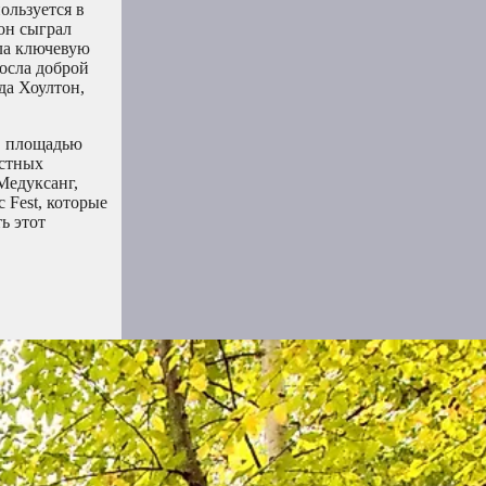
ользуется в
он сыграл
ала ключевую
осла доброй
да Хоултон,
 С площадью
естных
Медуксанг,
 Fest, которые
ь этот