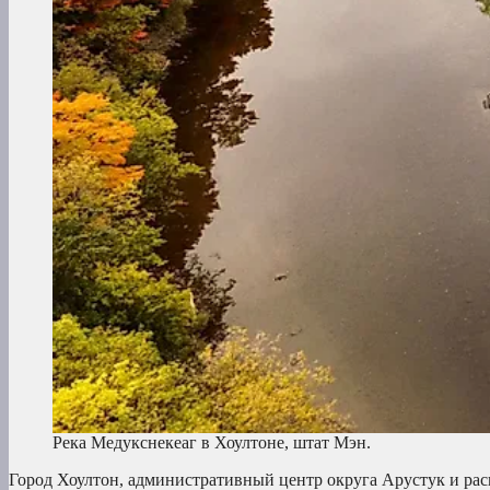
Река Медукснекеаг в Хоултоне, штат Мэн.
Город Хоултон, административный центр округа Арустук и рас