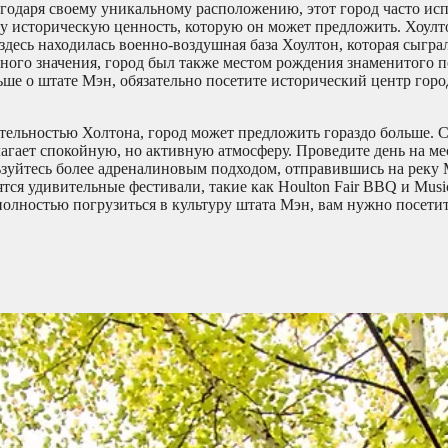
лагодаря своему уникальному расположению, этот город часто исп
ду историческую ценность, которую он может предложить. Хоулт
здесь находилась военно-воздушная база Хоултон, которая сыгр
нного значения, город был также местом рождения знаменитого п
е о штате Мэн, обязательно посетите исторический центр горо
ательностью Холтона, город может предложить гораздо больше.
лагает спокойную, но активную атмосферу. Проведите день на м
ьзуйтесь более адреналиновым подходом, отправившись на реку 
тся удивительные фестивали, такие как Houlton Fair BBQ и Music
лностью погрузиться в культуру штата Мэн, вам нужно посетит