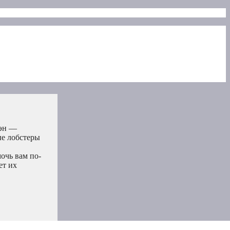
Мэн —
ые лобстеры
очь вам по-
ет их