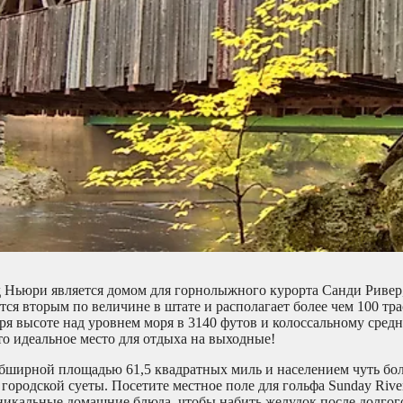
 Ньюри является домом для горнолыжного курорта Санди Ривер
ся вторым по величине в штате и располагает более чем 100 тра
я высоте над уровнем моря в 3140 футов и колоссальному сред
то идеальное место для отдыха на выходные!
обширной площадью 61,5 квадратных миль и населением чуть бол
городской суеты. Посетите местное поле для гольфа Sunday Rive
уникальные домашние блюда, чтобы набить желудок после долгог