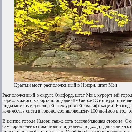
Крытый мост, расположенный в Ньюри, штат Мэн.
Расположенный в округе Оксфорд, штат Мэн, курортный город
горнолыжного курорта площадью 870 акров! Этот курорт являет
подъемниками для людей всех уровней квалификации! Благодар
количеству снега в городе, составляющему 100 дюймов в год, э
В центре города Ньюри также есть расслабляющая сторона. С 
сам город очень спокойный и идеально подходит для отдыха от 
поиграть в гольф, или магазин Good Food, где вам предложат 