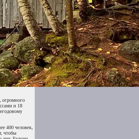
, огромного
ссами и 18
негодовому
ее 400 человек,
r, чтобы
о дня. Будучи